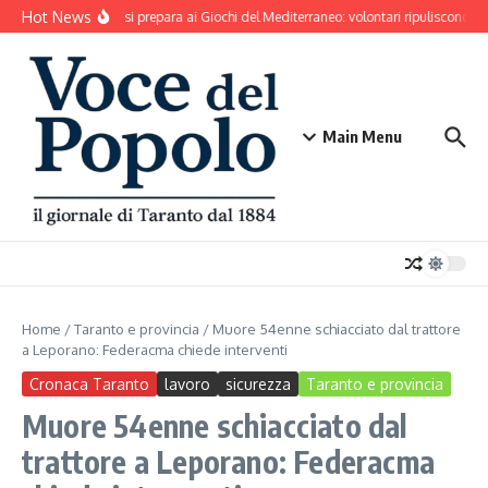
Salta al contenuto
Hot News
Taranto si prepara ai Giochi del Mediterraneo: volontari ripuliscono Par
Main Menu
Home
/
Taranto e provincia
/
Muore 54enne schiacciato dal trattore
a Leporano: Federacma chiede interventi
Cronaca Taranto
lavoro
sicurezza
Taranto e provincia
Muore 54enne schiacciato dal
trattore a Leporano: Federacma