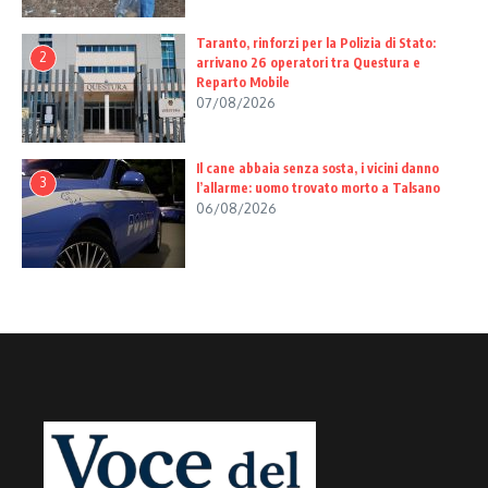
Taranto, rinforzi per la Polizia di Stato:
2
arrivano 26 operatori tra Questura e
Reparto Mobile
07/08/2026
Il cane abbaia senza sosta, i vicini danno
3
l’allarme: uomo trovato morto a Talsano
06/08/2026