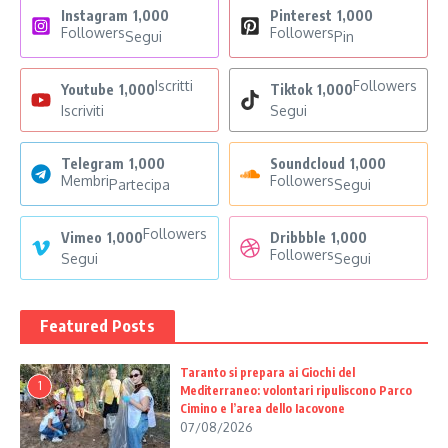
Instagram
1,000
Pinterest
1,000
Followers
Followers
Segui
Pin
Iscritti
Followers
Youtube
1,000
Tiktok
1,000
Iscriviti
Segui
Telegram
1,000
Soundcloud
1,000
Membri
Followers
Partecipa
Segui
Followers
Vimeo
1,000
Dribbble
1,000
Followers
Segui
Segui
Featured Posts
Taranto si prepara ai Giochi del
1
Mediterraneo: volontari ripuliscono Parco
Cimino e l’area dello Iacovone
07/08/2026