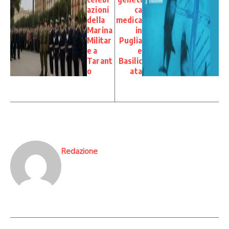
azioni
ca
della
medica
Marina
in
Militar
Puglia
e a
e
Tarant
Basilic
o
ata
Redazione