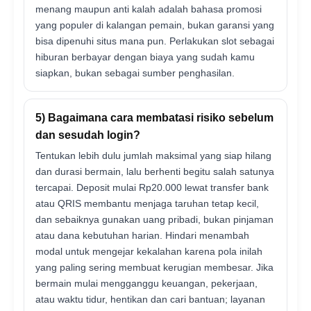
menang maupun anti kalah adalah bahasa promosi
yang populer di kalangan pemain, bukan garansi yang
bisa dipenuhi situs mana pun. Perlakukan slot sebagai
hiburan berbayar dengan biaya yang sudah kamu
siapkan, bukan sebagai sumber penghasilan.
5) Bagaimana cara membatasi risiko sebelum
dan sesudah login?
Tentukan lebih dulu jumlah maksimal yang siap hilang
dan durasi bermain, lalu berhenti begitu salah satunya
tercapai. Deposit mulai Rp20.000 lewat transfer bank
atau QRIS membantu menjaga taruhan tetap kecil,
dan sebaiknya gunakan uang pribadi, bukan pinjaman
atau dana kebutuhan harian. Hindari menambah
modal untuk mengejar kekalahan karena pola inilah
yang paling sering membuat kerugian membesar. Jika
bermain mulai mengganggu keuangan, pekerjaan,
atau waktu tidur, hentikan dan cari bantuan; layanan