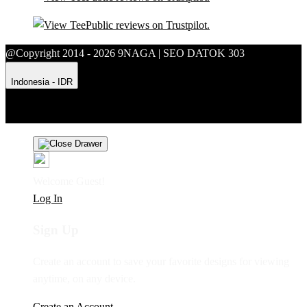
@Copyright 2014 - 2026 9NAGA | SEO DATOK 303
Indonesia - IDR
Product Safety
Intellectual Property Policy
CA: Do Not Sell My
Personal Information
Privacy Policy
Terms
Welcome Guest!
Log In
Sign Up
Create an account to save your favorite designs for viewing
anytime, on any device.
Create an Account