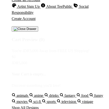
Artist Sign Up
About TeePublic
Social
Responsibility
Create Account
Cart Preview (0)
You're
IDR5,000
Away from
FREE US Shipping!
$0
IDR5,000
Your Cart is empty...
Discover something you'll love!
animals
anime
drinks
fantasy
food
funny
movies
sci-fi
sports
television
vintage
Shop All Designs