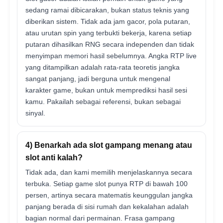
sedang ramai dibicarakan, bukan status teknis yang
diberikan sistem. Tidak ada jam gacor, pola putaran,
atau urutan spin yang terbukti bekerja, karena setiap
putaran dihasilkan RNG secara independen dan tidak
menyimpan memori hasil sebelumnya. Angka RTP live
yang ditampilkan adalah rata-rata teoretis jangka
sangat panjang, jadi berguna untuk mengenal
karakter game, bukan untuk memprediksi hasil sesi
kamu. Pakailah sebagai referensi, bukan sebagai
sinyal.
4) Benarkah ada slot gampang menang atau
slot anti kalah?
Tidak ada, dan kami memilih menjelaskannya secara
terbuka. Setiap game slot punya RTP di bawah 100
persen, artinya secara matematis keunggulan jangka
panjang berada di sisi rumah dan kekalahan adalah
bagian normal dari permainan. Frasa gampang