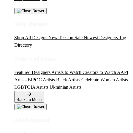
Shop Designs
Shop All Designs
New Tees on Sale
Newest Designers
Tag
Directory
Artist Collections
Featured Designers
Artists to Watch
Creators to Watch
AAPI
Artists
BIPOC Artists
Black Artists
Celebrate Women Artists
LGBTQIA Artists
Ukrainian Artists
Back To Menu
Adult Apparel