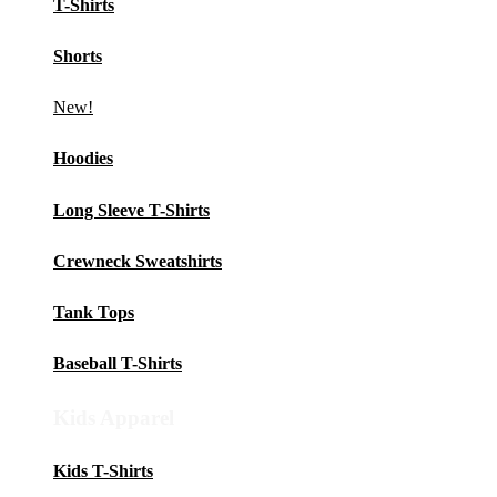
T-Shirts
Shorts
New!
Hoodies
Long Sleeve T-Shirts
Crewneck Sweatshirts
Tank Tops
Baseball T-Shirts
Kids Apparel
Kids T-Shirts