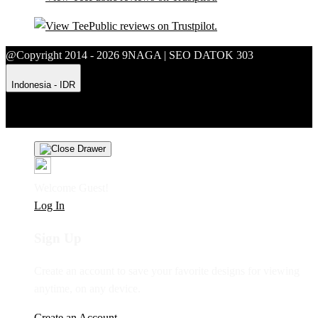
@Copyright 2014 - 2026 9NAGA | SEO DATOK 303
Indonesia - IDR
Product Safety
Intellectual Property Policy
CA: Do Not Sell My
Personal Information
Privacy Policy
Terms
Welcome Guest!
Log In
Sign Up
Create an account to save your favorite designs for viewing
anytime, on any device.
Create an Account