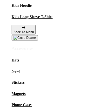
Kids Hoodie
Kids Long Sleeve T-Shirt
Back To Menu
Accessories
Hats
New!
Stickers
Magnets
Phone Cases