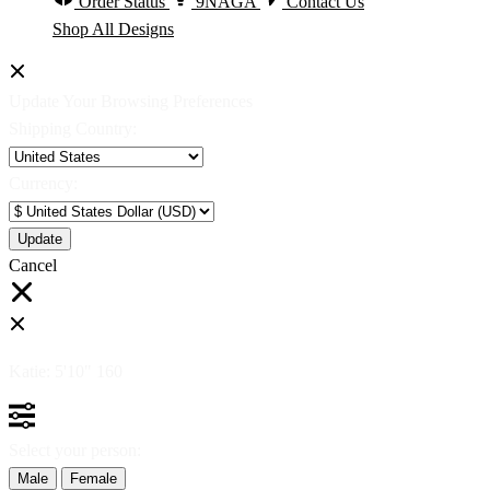
Order Status
9NAGA
Contact Us
Shop All Designs
Update Your Browsing Preferences
Shipping Country:
Currency:
Cancel
Katie:
5'10"
160
Select your person:
Male
Female