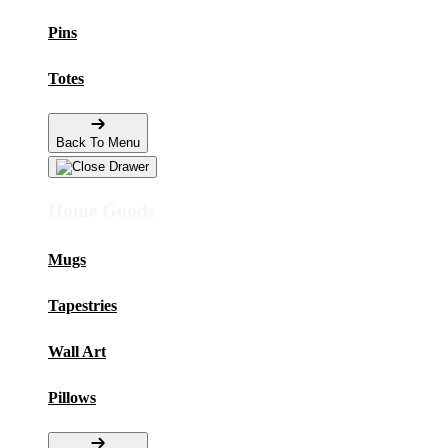
Pins
Totes
Back To Menu
Home Goods
Mugs
Tapestries
Wall Art
Pillows