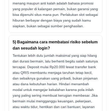
menang maupun anti kalah adalah bahasa promosi
yang populer di kalangan pemain, bukan garansi yang
bisa dipenuhi situs mana pun. Perlakukan slot sebagai
hiburan berbayar dengan biaya yang sudah kamu
siapkan, bukan sebagai sumber penghasilan.
5) Bagaimana cara membatasi risiko sebelum
dan sesudah login?
Tentukan lebih dulu jumlah maksimal yang siap hilang
dan durasi bermain, lalu berhenti begitu salah satunya
tercapai. Deposit mulai Rp20.000 lewat transfer bank
atau QRIS membantu menjaga taruhan tetap kecil,
dan sebaiknya gunakan uang pribadi, bukan pinjaman
atau dana kebutuhan harian. Hindari menambah
modal untuk mengejar kekalahan karena pola inilah
yang paling sering membuat kerugian membesar. Jika
bermain mulai mengganggu keuangan, pekerjaan,
atau waktu tidur, hentikan dan cari bantuan; layanan