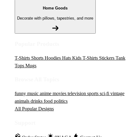
Home Goods
Decorate with pillows, tapestries, and more
Popular Products
T-Shirts
Shorts
Hoodies
Hats
Kids T-Shirts
Stickers
Tank
Tops
Mugs
Browse All Topics
funny
music
anime
movies
television
sports
sci-fi
vintage
animals
drinks
food
politics
All Popular Designs
Support