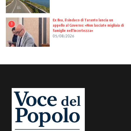
Ex Ilva, il sindaco di Taranto lancia un
3
appello al Governo: «Non lasciate migliaia di
famiglie nell’incertezza»
05/08/2026