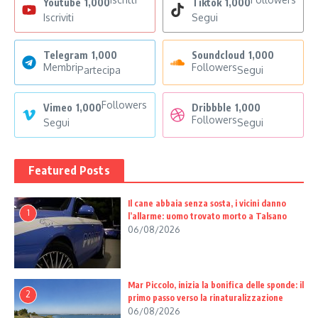
Youtube
1,000
Tiktok
1,000
Iscriviti
Segui
Telegram
1,000
Soundcloud
1,000
Membri
Followers
Partecipa
Segui
Followers
Vimeo
1,000
Dribbble
1,000
Followers
Segui
Segui
Featured Posts
Il cane abbaia senza sosta, i vicini danno
1
l’allarme: uomo trovato morto a Talsano
06/08/2026
Mar Piccolo, inizia la bonifica delle sponde: il
2
primo passo verso la rinaturalizzazione
06/08/2026