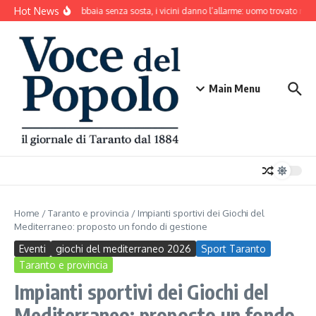
Salta al contenuto
Hot News
Il cane abbaia senza sosta, i vicini danno l’allarme: uomo trovato mor
Main Menu
Home
/
Taranto e provincia
/
Impianti sportivi dei Giochi del
Mediterraneo: proposto un fondo di gestione
Eventi
giochi del mediterraneo 2026
Sport Taranto
Taranto e provincia
Impianti sportivi dei Giochi del
Mediterraneo: proposto un fondo