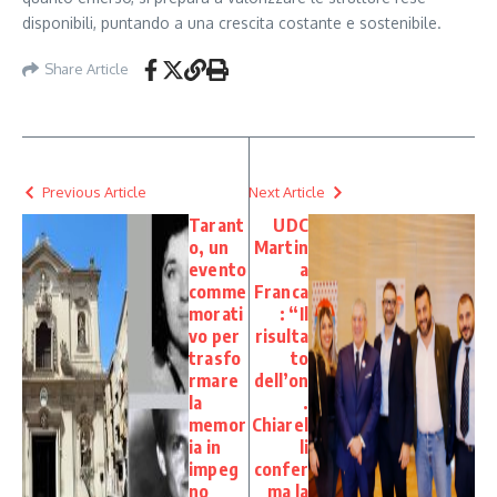
disponibili, puntando a una crescita costante e sostenibile.
Share Article
Previous Article
Next Article
Tarant
UDC
o, un
Martin
evento
a
comme
Franca
morati
: “Il
vo per
risulta
trasfo
to
rmare
dell’on
la
.
memor
Chiarel
ia in
li
impeg
confer
no
ma la