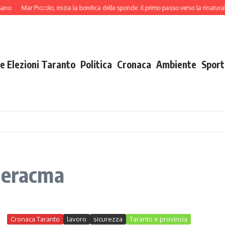
no
Mar Piccolo, inizia la bonifica delle sponde: il primo passo verso la rinaturali
e Elezioni Taranto
Politica
Cronaca
Ambiente
Sport
deracma
Cronaca Taranto
lavoro
sicurezza
Taranto e provincia