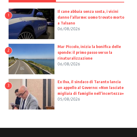
Il cane abbaia senza sosta, i vicini
1
danno l’allarme: uomo trovato morto
a Talsano
06/08/2026
Mar Piccolo, inizia la bonifica delle
2
sponde: il primo passo verso la
rinaturalizzazione
06/08/2026
Ex Ilva, il sindaco di Taranto lancia
3
un appello al Governo: «Non lasciate
migliaia di famiglie nell’incertezza»
05/08/2026