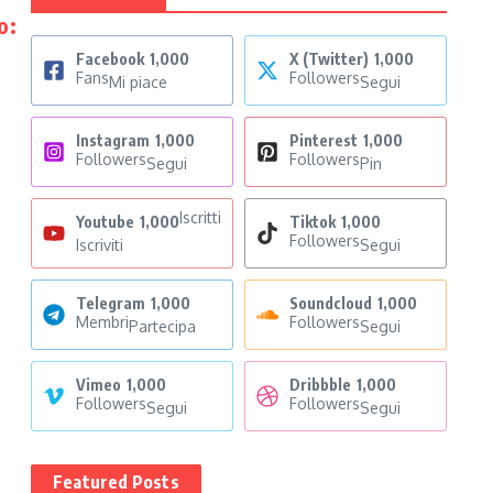
o:
Facebook
1,000
X (Twitter)
1,000
Fans
Followers
Mi piace
Segui
Instagram
1,000
Pinterest
1,000
Followers
Followers
Segui
Pin
Iscritti
Youtube
1,000
Tiktok
1,000
Followers
Iscriviti
Segui
Telegram
1,000
Soundcloud
1,000
Membri
Followers
Partecipa
Segui
Vimeo
1,000
Dribbble
1,000
Followers
Followers
Segui
Segui
Featured Posts