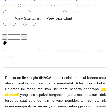
9NAGA
SLOT ONLINE
SLOT777
SLOT GACOR
RTP LIVE
CARA DEPOSIT
MAIN BIJAK 18+
Size
View Size Chart
View Size Chart
S
M
L
XL
Quantity
-
+
9NAGA: Link Login Slot Gacor Gampang Menang Anti Kalah
Mantap
Pencarian
link login 9NAGA
hampir selalu muncul karena satu
alasan praktis: domain utama mendadak tidak bisa dibuka.
Halaman ini mengumpulkan link resmi beserta beberapa
link
alternatif
yang bisa dipakai bergantian, jadi akses ke akun tidak
terputus saat satu domain terkena pemblokiran. Semua link
resmi mengarah ke server yang sama, sehingga saldo, riwayat