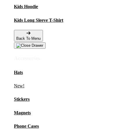
Kids Hoodie
Kids Long Sleeve T-Shirt
Back To Menu
Accessories
Hats
New!
Stickers
Magnets
Phone Cases