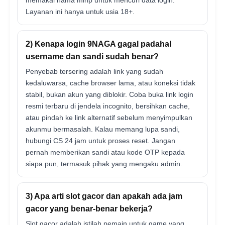
Layanan ini hanya untuk usia 18+.
2) Kenapa login 9NAGA gagal padahal
username dan sandi sudah benar?
Penyebab tersering adalah link yang sudah
kedaluwarsa, cache browser lama, atau koneksi tidak
stabil, bukan akun yang diblokir. Coba buka link login
resmi terbaru di jendela incognito, bersihkan cache,
atau pindah ke link alternatif sebelum menyimpulkan
akunmu bermasalah. Kalau memang lupa sandi,
hubungi CS 24 jam untuk proses reset. Jangan
pernah memberikan sandi atau kode OTP kepada
siapa pun, termasuk pihak yang mengaku admin.
3) Apa arti slot gacor dan apakah ada jam
gacor yang benar-benar bekerja?
Slot gacor adalah istilah pemain untuk game yang