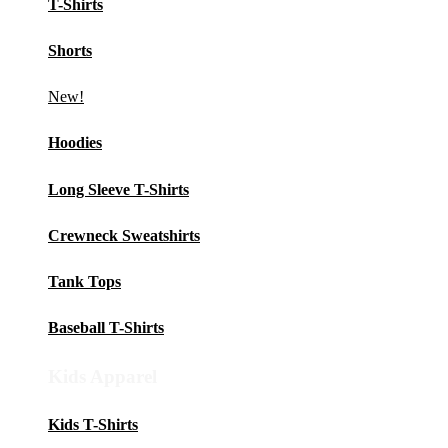
T-Shirts
Shorts
New!
Hoodies
Long Sleeve T-Shirts
Crewneck Sweatshirts
Tank Tops
Baseball T-Shirts
Kids Apparel
Kids T-Shirts