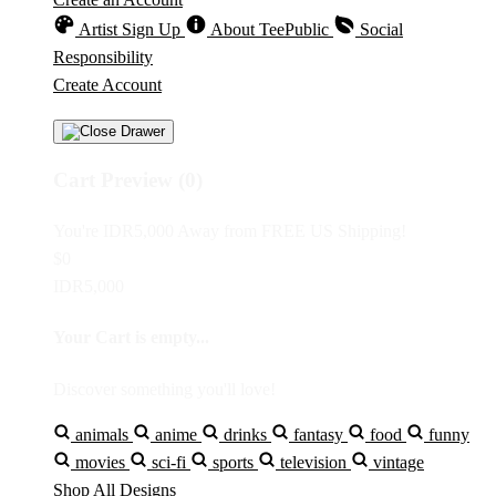
Artist Sign Up
About TeePublic
Social
Responsibility
Create Account
Cart Preview (0)
You're
IDR5,000
Away from
FREE US Shipping!
$0
IDR5,000
Your Cart is empty...
Discover something you'll love!
animals
anime
drinks
fantasy
food
funny
movies
sci-fi
sports
television
vintage
Shop All Designs