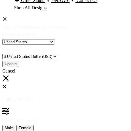
Order Status
9NAGA
Contact Us
Shop All Designs
Update Your Browsing Preferences
Shipping Country:
Currency:
Cancel
Katie:
5'10"
160
Select your person:
Male
Female