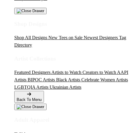
Shop Designs
Shop All Designs
New Tees on Sale
Newest Designers
Tag
Directory
Artist Collections
Featured Designers
Artists to Watch
Creators to Watch
AAPI
Artists
BIPOC Artists
Black Artists
Celebrate Women Artists
LGBTQIA Artists
Ukrainian Artists
Back To Menu
Adult Apparel