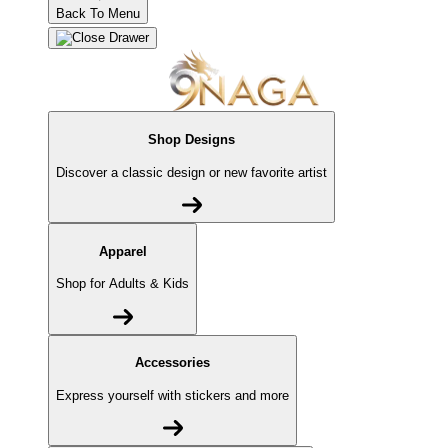
Back To Menu
Shop Designs
Discover a classic design or new favorite artist
Apparel
Shop for Adults & Kids
Accessories
Express yourself with stickers and more