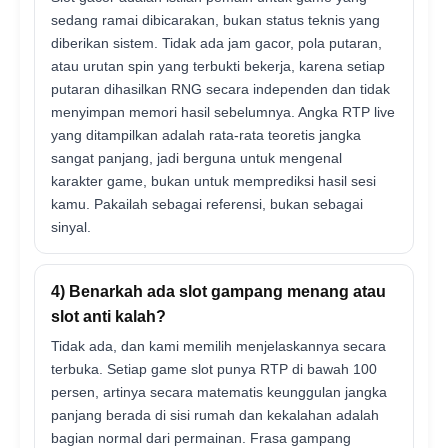
sedang ramai dibicarakan, bukan status teknis yang
diberikan sistem. Tidak ada jam gacor, pola putaran,
atau urutan spin yang terbukti bekerja, karena setiap
putaran dihasilkan RNG secara independen dan tidak
menyimpan memori hasil sebelumnya. Angka RTP live
yang ditampilkan adalah rata-rata teoretis jangka
sangat panjang, jadi berguna untuk mengenal
karakter game, bukan untuk memprediksi hasil sesi
kamu. Pakailah sebagai referensi, bukan sebagai
sinyal.
4) Benarkah ada slot gampang menang atau
slot anti kalah?
Tidak ada, dan kami memilih menjelaskannya secara
terbuka. Setiap game slot punya RTP di bawah 100
persen, artinya secara matematis keunggulan jangka
panjang berada di sisi rumah dan kekalahan adalah
bagian normal dari permainan. Frasa gampang