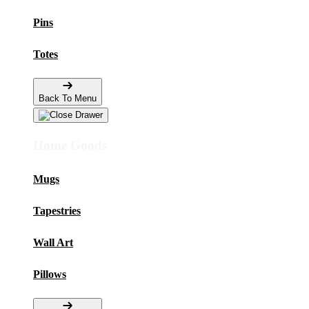
Pins
Totes
Back To Menu
Home Goods
Mugs
Tapestries
Wall Art
Pillows