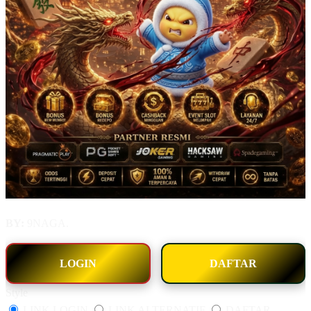
BY:
9NAGA.
LOGIN
DAFTAR
Style
LINK LOGIN
LINK ALTERNATIF
DAFTAR