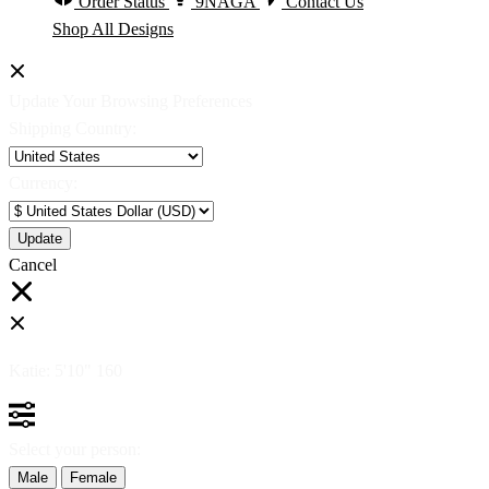
Order Status
9NAGA
Contact Us
Shop All Designs
Update Your Browsing Preferences
Shipping Country:
Currency:
Cancel
Katie:
5'10"
160
Select your person:
Male
Female