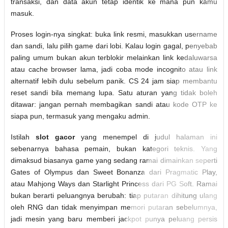
transaksi, dan data akun tetap identik ke mana pun kamu
masuk.
Proses login-nya singkat: buka link resmi, masukkan username
dan sandi, lalu pilih game dari lobi. Kalau login gagal, penyebab
paling umum bukan akun terblokir melainkan link kedaluwarsa
atau cache browser lama, jadi coba mode incognito atau link
alternatif lebih dulu sebelum panik. CS 24 jam siap membantu
reset sandi bila memang lupa. Satu aturan yang tidak boleh
ditawar: jangan pernah membagikan sandi atau kode OTP ke
siapa pun, termasuk yang mengaku admin.
Istilah
slot gacor
yang menempel di judul halaman ini
sebenarnya bahasa pemain, bukan kategori teknis. Yang
dimaksud biasanya game yang sedang ramai dimainkan seperti
Gates of Olympus dan Sweet Bonanza dari Pragmatic Play,
atau Mahjong Ways dan Starlight Princess dari PG Soft. Ramai
bukan berarti peluangnya berubah: tiap putaran dihitung ulang
oleh RNG dan tidak menyimpan memori putaran sebelumnya,
jadi mesin yang baru memberi jackpot punya peluang persis