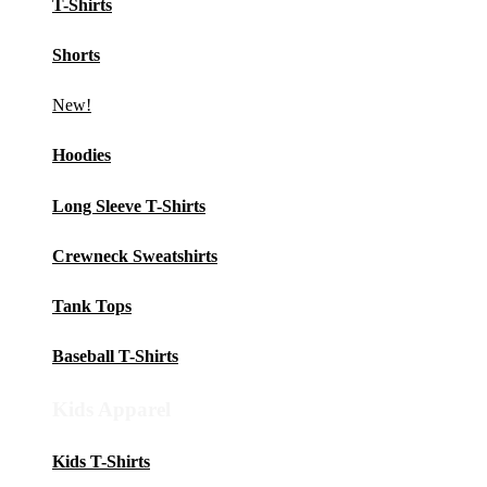
T-Shirts
Shorts
New!
Hoodies
Long Sleeve T-Shirts
Crewneck Sweatshirts
Tank Tops
Baseball T-Shirts
Kids Apparel
Kids T-Shirts