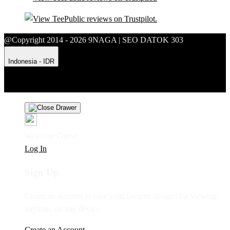
@Copyright 2014 - 2026 9NAGA | SEO DATOK 303
Indonesia - IDR
Product Safety
Intellectual Property Policy
CA: Do Not Sell My
Personal Information
Privacy Policy
Terms
Welcome Guest!
Log In
Sign Up
Create an account to save your favorite designs for viewing
anytime, on any device.
Create an Account