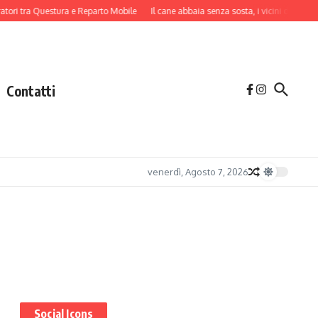
 tra Questura e Reparto Mobile
Il cane abbaia senza sosta, i vicini danno l’allarm
Contatti
venerdì, Agosto 7, 2026
Social Icons