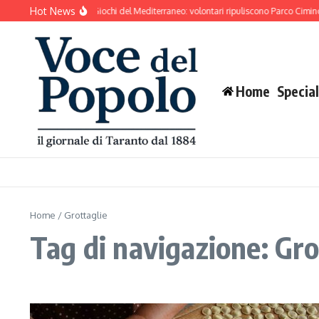
Salta al contenuto
Hot News
nto si prepara ai Giochi del Mediterraneo: volontari ripuliscono Parco Cimino e l’ar
Home
Special
Home
/
Grottaglie
Tag di navigazione: Gro