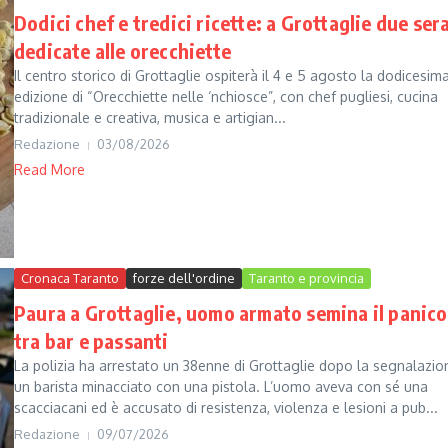
Dodici chef e tredici ricette: a Grottaglie due ser
dedicate alle orecchiette
Il centro storico di Grottaglie ospiterà il 4 e 5 agosto la dodicesim
edizione di “Orecchiette nelle ‘nchiosce”, con chef pugliesi, cucina
tradizionale e creativa, musica e artigian...
Redazione
03/08/2026
Read More
Cronaca Taranto
forze dell'ordine
Taranto e provincia
Paura a Grottaglie, uomo armato semina il panico
tra bar e passanti
La polizia ha arrestato un 38enne di Grottaglie dopo la segnalazio
un barista minacciato con una pistola. L’uomo aveva con sé una
scacciacani ed è accusato di resistenza, violenza e lesioni a pub...
Redazione
09/07/2026