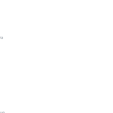
ra
suo