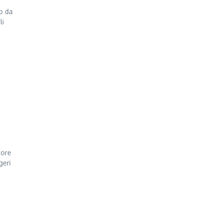
to da
li
tore
geri