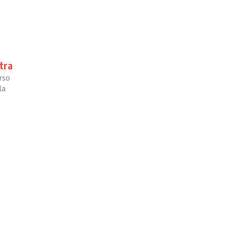
tra
orso
la