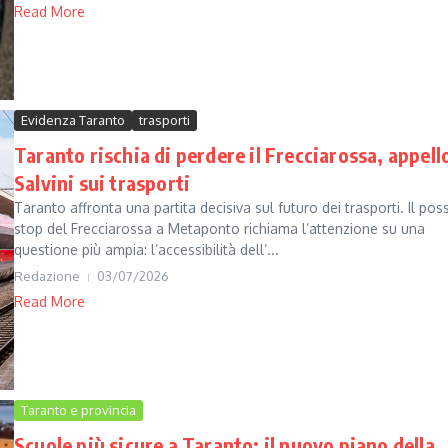
Read More
Evidenza Taranto
trasporti
Taranto rischia di perdere il Frecciarossa, appell
Salvini sui trasporti
Taranto affronta una partita decisiva sul futuro dei trasporti. Il poss
stop del Frecciarossa a Metaponto richiama l’attenzione su una
questione più ampia: l’accessibilità dell’...
Redazione
03/07/2026
Read More
Taranto e provincia
Scuole più sicure a Taranto: il nuovo piano della