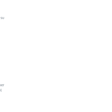
o
 su
per
el