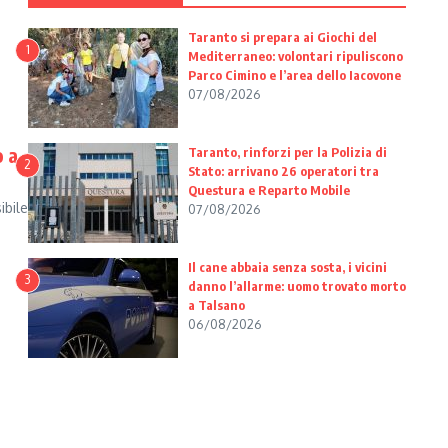
Taranto si prepara ai Giochi del
1
Mediterraneo: volontari ripuliscono
Parco Cimino e l’area dello Iacovone
07/08/2026
o a
Taranto, rinforzi per la Polizia di
2
Stato: arrivano 26 operatori tra
Questura e Reparto Mobile
ibile
07/08/2026
Il cane abbaia senza sosta, i vicini
3
danno l’allarme: uomo trovato morto
a Talsano
06/08/2026