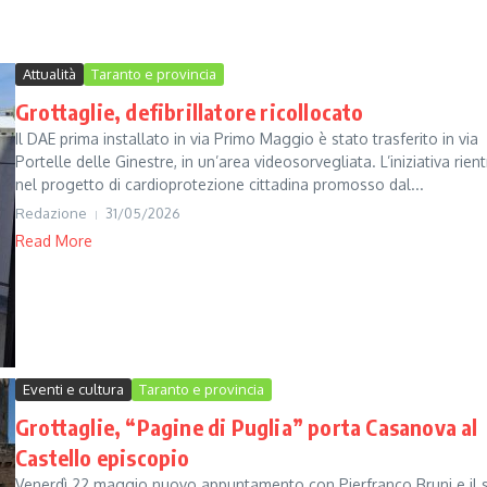
Attualità
Taranto e provincia
Grottaglie, defibrillatore ricollocato
Il DAE prima installato in via Primo Maggio è stato trasferito in via
Portelle delle Ginestre, in un’area videosorvegliata. L’iniziativa rient
nel progetto di cardioprotezione cittadina promosso dal...
Redazione
31/05/2026
Read More
Eventi e cultura
Taranto e provincia
Grottaglie, “Pagine di Puglia” porta Casanova al
Castello episcopio
Venerdì 22 maggio nuovo appuntamento con Pierfranco Bruni e il 