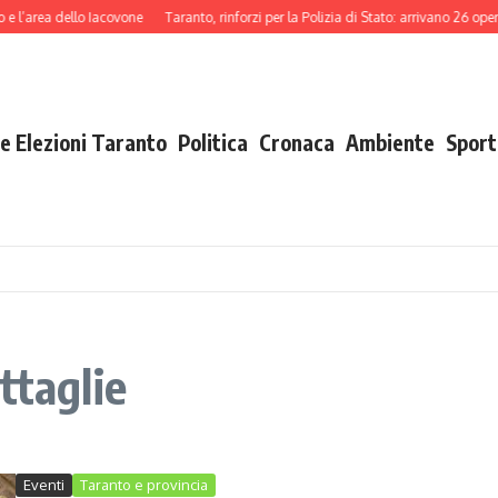
ea dello Iacovone
Taranto, rinforzi per la Polizia di Stato: arrivano 26 operatori
e Elezioni Taranto
Politica
Cronaca
Ambiente
Sport
ttaglie
Eventi
Taranto e provincia