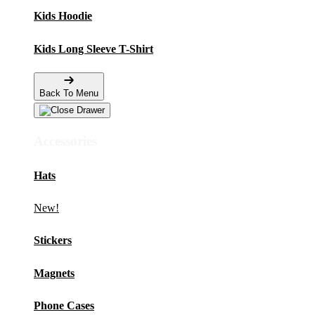
Kids Hoodie
Kids Long Sleeve T-Shirt
Back To Menu
Accessories
Hats
New!
Stickers
Magnets
Phone Cases