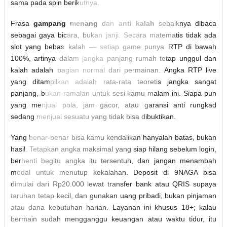
sama pada spin berikutnya.
Frasa
gampang menang
dan
anti kalah
sebaiknya dibaca
sebagai gaya bicara, bukan janji. Secara matematis tidak ada
slot yang bebas kalah — setiap game punya RTP di bawah
100%, artinya dalam jangka panjang rumah tetap unggul dan
kalah adalah bagian normal dari permainan. Angka RTP live
yang ditampilkan adalah rata-rata teoretis jangka sangat
panjang, bukan ramalan untuk sesi kamu malam ini. Siapa pun
yang menjual pola, jam gacor, atau garansi anti rungkad
sedang menjual sesuatu yang tidak bisa dibuktikan.
Yang benar-benar bisa kamu kendalikan hanyalah batas, bukan
hasil. Tetapkan angka maksimal yang siap hilang sebelum login,
berhenti begitu angka itu tersentuh, dan jangan menambah
modal untuk menutup kekalahan. Deposit di 9NAGA bisa
dimulai dari Rp20.000 lewat transfer bank atau QRIS supaya
taruhan tetap kecil, dan gunakan uang pribadi, bukan pinjaman
atau dana kebutuhan harian. Layanan ini khusus 18+; kalau
bermain sudah mengganggu keuangan atau waktu tidur, itu