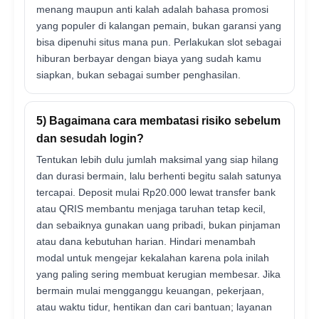
menang maupun anti kalah adalah bahasa promosi
yang populer di kalangan pemain, bukan garansi yang
bisa dipenuhi situs mana pun. Perlakukan slot sebagai
hiburan berbayar dengan biaya yang sudah kamu
siapkan, bukan sebagai sumber penghasilan.
5) Bagaimana cara membatasi risiko sebelum
dan sesudah login?
Tentukan lebih dulu jumlah maksimal yang siap hilang
dan durasi bermain, lalu berhenti begitu salah satunya
tercapai. Deposit mulai Rp20.000 lewat transfer bank
atau QRIS membantu menjaga taruhan tetap kecil,
dan sebaiknya gunakan uang pribadi, bukan pinjaman
atau dana kebutuhan harian. Hindari menambah
modal untuk mengejar kekalahan karena pola inilah
yang paling sering membuat kerugian membesar. Jika
bermain mulai mengganggu keuangan, pekerjaan,
atau waktu tidur, hentikan dan cari bantuan; layanan