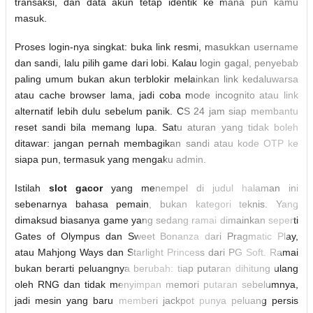
transaksi, dan data akun tetap identik ke mana pun kamu
masuk.
Proses login-nya singkat: buka link resmi, masukkan username
dan sandi, lalu pilih game dari lobi. Kalau login gagal, penyebab
paling umum bukan akun terblokir melainkan link kedaluwarsa
atau cache browser lama, jadi coba mode incognito atau link
alternatif lebih dulu sebelum panik. CS 24 jam siap membantu
reset sandi bila memang lupa. Satu aturan yang tidak boleh
ditawar: jangan pernah membagikan sandi atau kode OTP ke
siapa pun, termasuk yang mengaku admin.
Istilah
slot gacor
yang menempel di judul halaman ini
sebenarnya bahasa pemain, bukan kategori teknis. Yang
dimaksud biasanya game yang sedang ramai dimainkan seperti
Gates of Olympus dan Sweet Bonanza dari Pragmatic Play,
atau Mahjong Ways dan Starlight Princess dari PG Soft. Ramai
bukan berarti peluangnya berubah: tiap putaran dihitung ulang
oleh RNG dan tidak menyimpan memori putaran sebelumnya,
jadi mesin yang baru memberi jackpot punya peluang persis