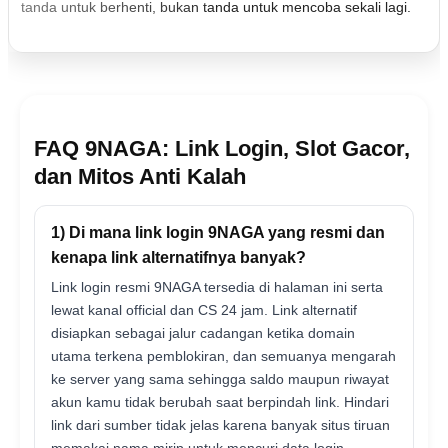
tanda untuk berhenti, bukan tanda untuk mencoba sekali lagi.
FAQ 9NAGA: Link Login, Slot Gacor,
dan Mitos Anti Kalah
1) Di mana link login 9NAGA yang resmi dan
kenapa link alternatifnya banyak?
Link login resmi 9NAGA tersedia di halaman ini serta
lewat kanal official dan CS 24 jam. Link alternatif
disiapkan sebagai jalur cadangan ketika domain
utama terkena pemblokiran, dan semuanya mengarah
ke server yang sama sehingga saldo maupun riwayat
akun kamu tidak berubah saat berpindah link. Hindari
link dari sumber tidak jelas karena banyak situs tiruan
memakai nama mirip untuk mencuri data login.