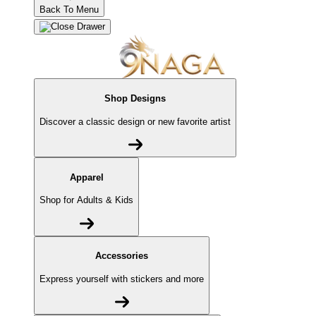
Back To Menu
Shop Designs
Discover a classic design or new favorite artist
Apparel
Shop for Adults & Kids
Accessories
Express yourself with stickers and more