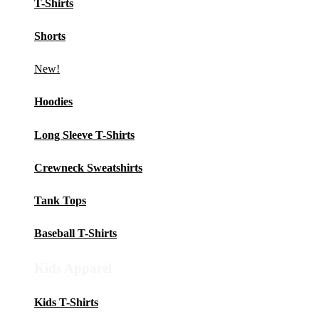
T-Shirts
Shorts
New!
Hoodies
Long Sleeve T-Shirts
Crewneck Sweatshirts
Tank Tops
Baseball T-Shirts
Kids Apparel
Kids T-Shirts