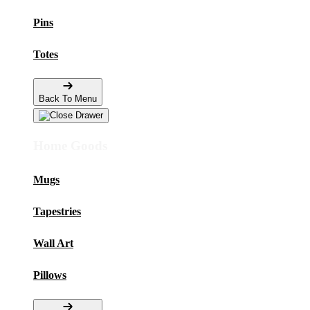
Pins
Totes
Back To Menu
Home Goods
Mugs
Tapestries
Wall Art
Pillows