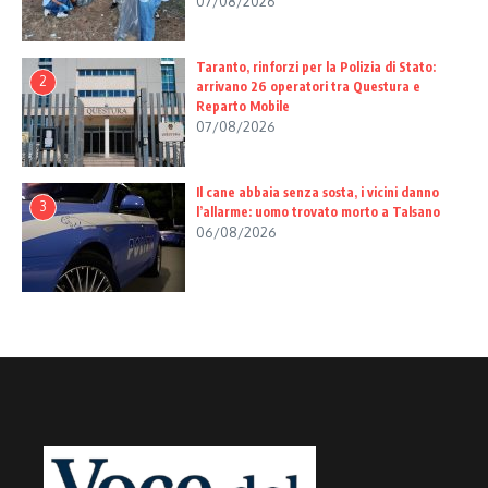
07/08/2026
Taranto, rinforzi per la Polizia di Stato:
2
arrivano 26 operatori tra Questura e
Reparto Mobile
07/08/2026
Il cane abbaia senza sosta, i vicini danno
3
l’allarme: uomo trovato morto a Talsano
06/08/2026