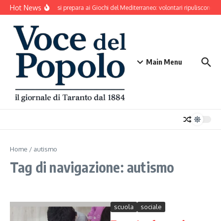
Salta al contenuto
Hot News
Taranto si prepara ai Giochi del Mediterraneo: volontari ripuliscono Pa
Main Menu
Home
/
autismo
Tag di navigazione: autismo
scuola
sociale