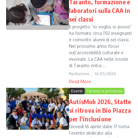
Taranto, formazione e
laboratori sulla CAA in
sei classi
Il progetto “Io voglio, io posso”
ha formato circa 150 insegnanti
e coinvolto alunni di sei classi.
Nel prossimo anno focus
sull’accessibilità culturale e
museale. La CAA nelle scuole
di Taranto entra...
Redazione
14/05/2026
Read More
Eventi
Taranto e provincia
AutisMob 2026, Statte
si ritrova in Bio Piazza
per l’inclusione
Giovedì 16 aprile dalle 17 torna
l’evento dedicato alla