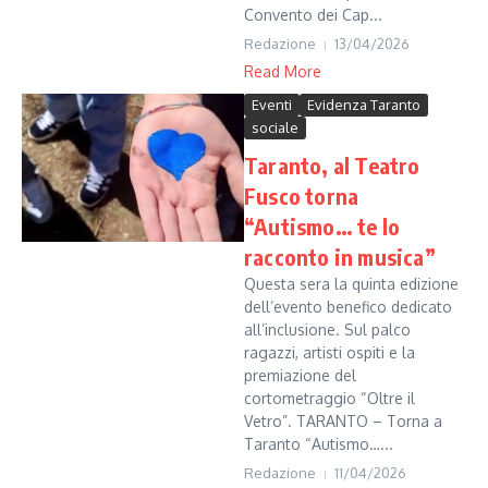
Convento dei Cap...
Redazione
13/04/2026
Read More
Eventi
Evidenza Taranto
sociale
Taranto, al Teatro
Fusco torna
“Autismo… te lo
racconto in musica”
Questa sera la quinta edizione
dell’evento benefico dedicato
all’inclusione. Sul palco
ragazzi, artisti ospiti e la
premiazione del
cortometraggio “Oltre il
Vetro”. TARANTO – Torna a
Taranto “Autismo…...
Redazione
11/04/2026