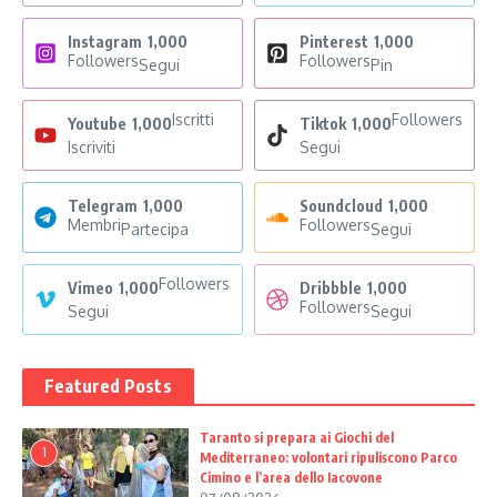
Instagram
1,000
Pinterest
1,000
Followers
Followers
Segui
Pin
Iscritti
Followers
Youtube
1,000
Tiktok
1,000
Iscriviti
Segui
Telegram
1,000
Soundcloud
1,000
Membri
Followers
Partecipa
Segui
Followers
Vimeo
1,000
Dribbble
1,000
Followers
Segui
Segui
Featured Posts
Taranto si prepara ai Giochi del
1
Mediterraneo: volontari ripuliscono Parco
Cimino e l’area dello Iacovone