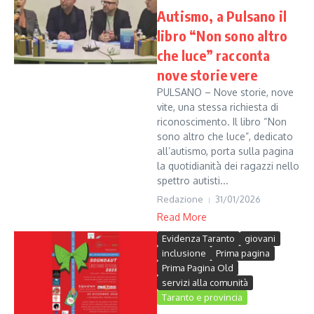
Autismo, a Pulsano il
libro “Non sono altro
che luce” racconta
nove storie vere
PULSANO – Nove storie, nove
vite, una stessa richiesta di
riconoscimento. Il libro “Non
sono altro che luce”, dedicato
all’autismo, porta sulla pagina
la quotidianità dei ragazzi nello
spettro autisti...
Redazione
31/01/2026
Read More
Evidenza Taranto
giovani
inclusione
Prima pagina
Prima Pagina Old
servizi alla comunità
Taranto e provincia