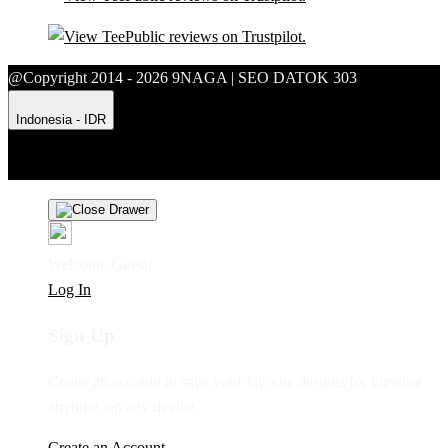
@Copyright 2014 - 2026 9NAGA | SEO DATOK 303
Indonesia - IDR
Product Safety
Intellectual Property Policy
CA: Do Not Sell My
Personal Information
Privacy Policy
Terms
Welcome Guest!
Log In
Sign Up
Create an account to save your favorite designs for viewing
anytime, on any device.
Create an Account