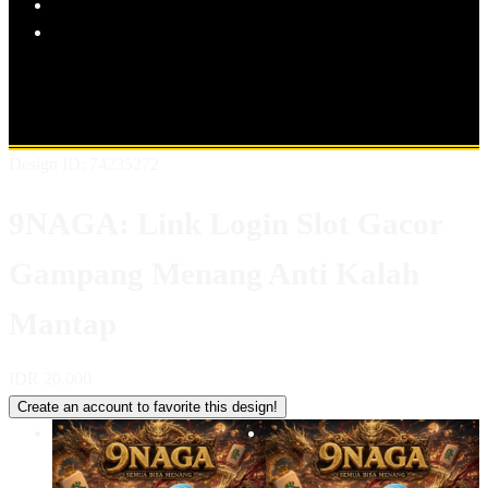
Explore Categories
Popular Products
Shop All Designs
9NAGA
LINK LOGIN 9NAGA
LINK
ALTERNATIF
DAFTAR 9NAGA
SLOT GACOR
RTP LIVE
MAIN BIJAK 18+
Design ID: 74235272
9NAGA: Link Login Slot Gacor
Gampang Menang Anti Kalah
Mantap
IDR 20.000
Create an account to favorite this design!