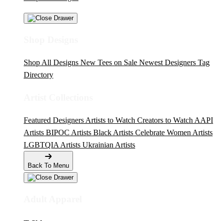
Shop Designs
Shop All Designs
New Tees on Sale
Newest Designers
Tag
Directory
Artist Collections
Featured Designers
Artists to Watch
Creators to Watch
AAPI
Artists
BIPOC Artists
Black Artists
Celebrate Women Artists
LGBTQIA Artists
Ukrainian Artists
Back To Menu
Adult Apparel