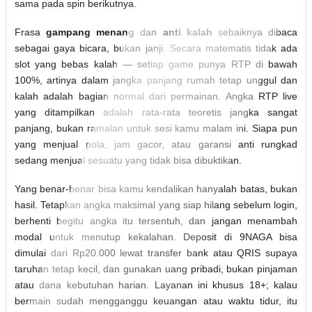
sama pada spin berikutnya.
Frasa
gampang menang
dan
anti kalah
sebaiknya dibaca
sebagai gaya bicara, bukan janji. Secara matematis tidak ada
slot yang bebas kalah — setiap game punya RTP di bawah
100%, artinya dalam jangka panjang rumah tetap unggul dan
kalah adalah bagian normal dari permainan. Angka RTP live
yang ditampilkan adalah rata-rata teoretis jangka sangat
panjang, bukan ramalan untuk sesi kamu malam ini. Siapa pun
yang menjual pola, jam gacor, atau garansi anti rungkad
sedang menjual sesuatu yang tidak bisa dibuktikan.
Yang benar-benar bisa kamu kendalikan hanyalah batas, bukan
hasil. Tetapkan angka maksimal yang siap hilang sebelum login,
berhenti begitu angka itu tersentuh, dan jangan menambah
modal untuk menutup kekalahan. Deposit di 9NAGA bisa
dimulai dari Rp20.000 lewat transfer bank atau QRIS supaya
taruhan tetap kecil, dan gunakan uang pribadi, bukan pinjaman
atau dana kebutuhan harian. Layanan ini khusus 18+; kalau
bermain sudah mengganggu keuangan atau waktu tidur, itu