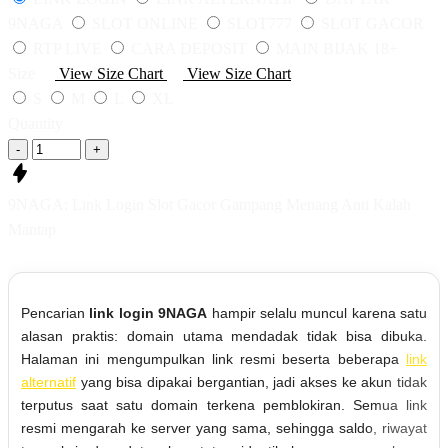
9NAGA
SLOT ONLINE
SLOT777
SLOT GACOR
RTP LIVE
CARA DEPOSIT
MAIN BIJAK 18+
Size
View Size Chart
View Size Chart
S
M
L
XL
Quantity
-
+
9NAGA: Link Login Slot Gacor Gampang Menang Anti Kalah
Mantap
Pencarian
link login 9NAGA
hampir selalu muncul karena satu
alasan praktis: domain utama mendadak tidak bisa dibuka.
Halaman ini mengumpulkan link resmi beserta beberapa
link
alternatif
yang bisa dipakai bergantian, jadi akses ke akun tidak
terputus saat satu domain terkena pemblokiran. Semua link
resmi mengarah ke server yang sama, sehingga saldo, riwayat