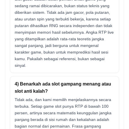
sedang ramai dibicarakan, bukan status teknis yang
diberikan sistem. Tidak ada jam gacor, pola putaran,
atau urutan spin yang terbukti bekerja, karena setiap
putaran dihasilkan RNG secara independen dan tidak
menyimpan memori hasil sebelumnya. Angka RTP live
yang ditampilkan adalah rata-rata teoretis jangka
sangat panjang, jadi berguna untuk mengenal
karakter game, bukan untuk memprediksi hasil sesi
kamu. Pakailah sebagai referensi, bukan sebagai
sinyal.
4) Benarkah ada slot gampang menang atau
slot anti kalah?
Tidak ada, dan kami memilih menjelaskannya secara
terbuka. Setiap game slot punya RTP di bawah 100
persen, artinya secara matematis keunggulan jangka
panjang berada di sisi rumah dan kekalahan adalah
bagian normal dari permainan. Frasa gampang