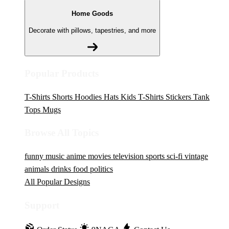
Home Goods
Decorate with pillows, tapestries, and more
Popular Products
T-Shirts
Shorts
Hoodies
Hats
Kids T-Shirts
Stickers
Tank
Tops
Mugs
Browse All Topics
funny
music
anime
movies
television
sports
sci-fi
vintage
animals
drinks
food
politics
All Popular Designs
Support