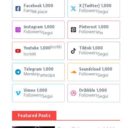
Facebook
1,000
X (Twitter)
1,000
Fans
Followers
Mi piace
Segui
Instagram
1,000
Pinterest
1,000
Followers
Followers
Segui
Pin
Iscritti
Youtube
1,000
Tiktok
1,000
Followers
Iscriviti
Segui
Telegram
1,000
Soundcloud
1,000
Membri
Followers
Partecipa
Segui
Vimeo
1,000
Dribbble
1,000
Followers
Followers
Segui
Segui
Featured Posts