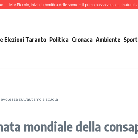
Mar Piccolo, inizia la bonifica delle sponde: il primo passo verso la rinaturalizzazio
e Elezioni Taranto
Politica
Cronaca
Ambiente
Sport
pevolezza sull’autismo a scuola
rnata mondiale della consa