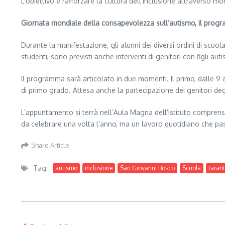
L’obiettivo è rafforzare la cultura dell’inclusione attraverso mo
Giornata mondiale della consapevolezza sull’autismo, il pro
Durante la manifestazione, gli alunni dei diversi ordini di scuola
studenti, sono previsti anche interventi di genitori con figli au
Il programma sarà articolato in due momenti. Il primo, dalle 9 a
di primo grado. Attesa anche la partecipazione dei genitori deg
L’appuntamento si terrà nell’Aula Magna dell’Istituto comprensi
da celebrare una volta l’anno, ma un lavoro quotidiano che pas
Share Article
Tag:
autismo
inclusione
San Giovanni Bosco
Scuola
taran