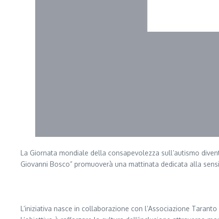
La Giornata mondiale della consapevolezza sull’autismo diventa
Giovanni Bosco” promuoverà una mattinata dedicata alla sensibil
Segui il canale PUGLIANEWS H24 su WhatsApp
L’iniziativa nasce in collaborazione con l’Associazione Taranto 