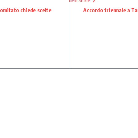
Next Article
Comitato chiede scelte
Accordo triennale a T