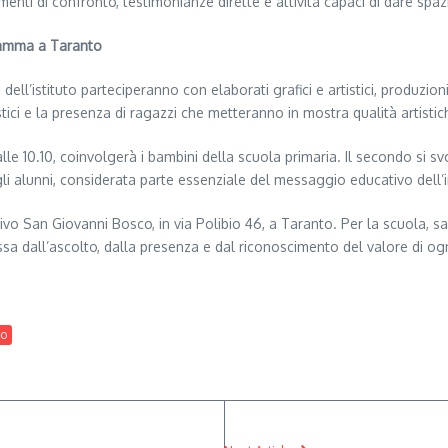
menti di confronto, testimonianze dirette e attività capaci di dare spaz
gramma a Taranto
 dell’istituto parteciperanno con elaborati grafici e artistici, produzion
tistici e la presenza di ragazzi che metteranno in mostra qualità artist
lle 10.10, coinvolgerà i bambini della scuola primaria. Il secondo si sv
li alunni, considerata parte essenziale del messaggio educativo dell’in
vo San Giovanni Bosco, in via Polibio 46, a Taranto. Per la scuola, s
sa dall’ascolto, dalla presenza e dal riconoscimento del valore di og
to