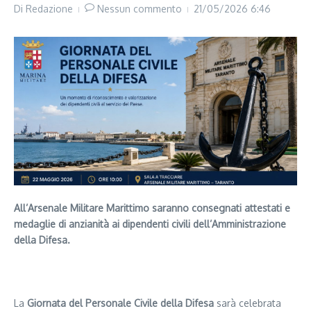
Di
Redazione
Nessun commento
21/05/2026
6:46
All’Arsenale Militare Marittimo saranno consegnati attestati e
medaglie di anzianità ai dipendenti civili dell’Amministrazione
della Difesa.
Segui il canale PUGLIANEWS H24 su WhatsApp
La
Giornata del Personale Civile della Difesa
sarà celebrata