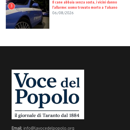
Il cane abbaia senza sosta, i vicini danno
3
l’allarme: uomo trovato morto a Talsano
06/08/2026
Email
: info@lavocedelpopolo.org