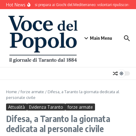
Salta al contenuto
Hot News
Taranto si prepara ai Giochi del Mediterraneo: volontari ripuliscono Par
Main Menu
Home
/
forze armate
/
Difesa, a Taranto la giornata dedicata al
personale civile
Attualità
Evidenza Taranto
forze armate
Difesa, a Taranto la giornata
dedicata al personale civile