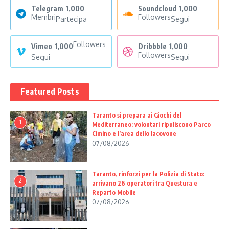
Telegram
1,000
Soundcloud
1,000
Membri
Followers
Partecipa
Segui
Followers
Vimeo
1,000
Dribbble
1,000
Followers
Segui
Segui
Featured Posts
Taranto si prepara ai Giochi del
1
Mediterraneo: volontari ripuliscono Parco
Cimino e l’area dello Iacovone
07/08/2026
Taranto, rinforzi per la Polizia di Stato:
2
arrivano 26 operatori tra Questura e
Reparto Mobile
07/08/2026