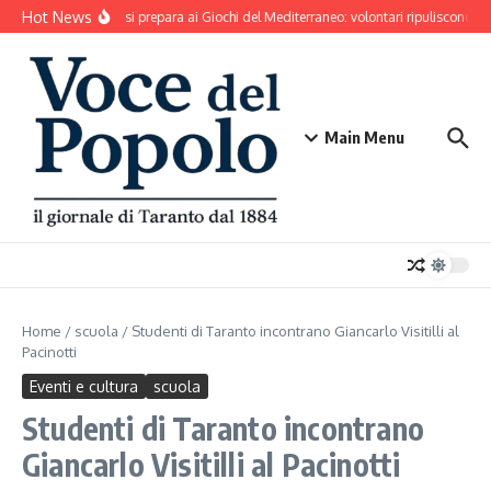
Salta al contenuto
Hot News
Taranto si prepara ai Giochi del Mediterraneo: volontari ripuliscono Par
Main Menu
Home
/
scuola
/
Studenti di Taranto incontrano Giancarlo Visitilli al
Pacinotti
Eventi e cultura
scuola
Studenti di Taranto incontrano
Giancarlo Visitilli al Pacinotti