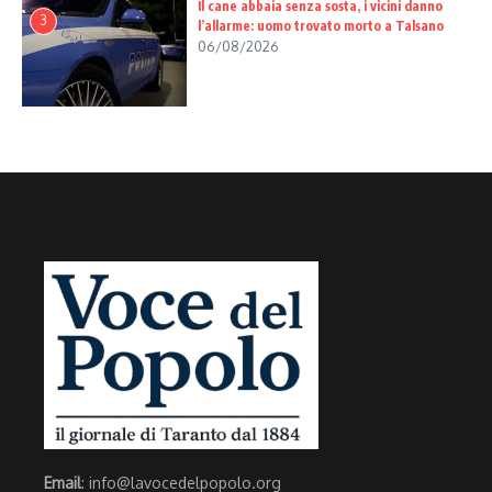
Il cane abbaia senza sosta, i vicini danno
3
l’allarme: uomo trovato morto a Talsano
06/08/2026
Email
: info@lavocedelpopolo.org