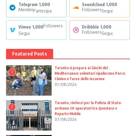
Telegram
1,000
Soundcloud
1,000
Membri
Followers
Partecipa
Segui
Followers
Vimeo
1,000
Dribbble
1,000
Followers
Segui
Segui
Featured Posts
Taranto si prepara ai Giochi del
1
Mediterraneo: volontari ripuliscono Parco
Cimino e l’area dello Iacovone
07/08/2026
Taranto, rinforzi per la Polizia di Stato:
2
arrivano 26 operatori tra Questura e
Reparto Mobile
07/08/2026