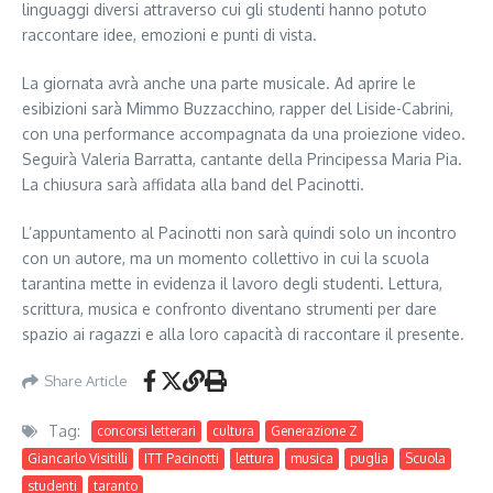
linguaggi diversi attraverso cui gli studenti hanno potuto
raccontare idee, emozioni e punti di vista.
La giornata avrà anche una parte musicale. Ad aprire le
esibizioni sarà Mimmo Buzzacchino, rapper del Liside-Cabrini,
con una performance accompagnata da una proiezione video.
Seguirà Valeria Barratta, cantante della Principessa Maria Pia.
La chiusura sarà affidata alla band del Pacinotti.
L’appuntamento al Pacinotti non sarà quindi solo un incontro
con un autore, ma un momento collettivo in cui la scuola
tarantina mette in evidenza il lavoro degli studenti. Lettura,
scrittura, musica e confronto diventano strumenti per dare
spazio ai ragazzi e alla loro capacità di raccontare il presente.
Share Article
Tag:
concorsi letterari
cultura
Generazione Z
Giancarlo Visitilli
ITT Pacinotti
lettura
musica
puglia
Scuola
studenti
taranto