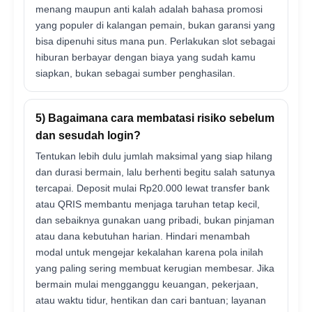
menang maupun anti kalah adalah bahasa promosi
yang populer di kalangan pemain, bukan garansi yang
bisa dipenuhi situs mana pun. Perlakukan slot sebagai
hiburan berbayar dengan biaya yang sudah kamu
siapkan, bukan sebagai sumber penghasilan.
5) Bagaimana cara membatasi risiko sebelum
dan sesudah login?
Tentukan lebih dulu jumlah maksimal yang siap hilang
dan durasi bermain, lalu berhenti begitu salah satunya
tercapai. Deposit mulai Rp20.000 lewat transfer bank
atau QRIS membantu menjaga taruhan tetap kecil,
dan sebaiknya gunakan uang pribadi, bukan pinjaman
atau dana kebutuhan harian. Hindari menambah
modal untuk mengejar kekalahan karena pola inilah
yang paling sering membuat kerugian membesar. Jika
bermain mulai mengganggu keuangan, pekerjaan,
atau waktu tidur, hentikan dan cari bantuan; layanan