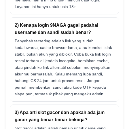
Layanan ini hanya untuk usia 18+.
2) Kenapa login 9NAGA gagal padahal
username dan sandi sudah benar?
Penyebab tersering adalah link yang sudah
kedaluwarsa, cache browser lama, atau koneksi tidak
stabil, bukan akun yang diblokir. Coba buka link login
resmi terbaru di jendela incognito, bersihkan cache,
atau pindah ke link alternatif sebelum menyimpulkan
akunmu bermasalah. Kalau memang lupa sandi,
hubungi CS 24 jam untuk proses reset. Jangan
pernah memberikan sandi atau kode OTP kepada
siapa pun, termasuk pihak yang mengaku admin.
3) Apa arti slot gacor dan apakah ada jam
gacor yang benar-benar bekerja?
Slot gacor adalah istilah pemain untuk game yang