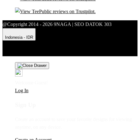
@Copyright 2014 - 2026 9NAGA | SEO DATOK 303
Indonesia - IDR
Product Safety
Intellectual Property Policy
CA: Do Not Sell My
Personal Information
Privacy Policy
Terms
Welcome Guest!
Log In
Sign Up
Create an account to save your favorite designs for viewing
anytime, on any device.
Create an Account