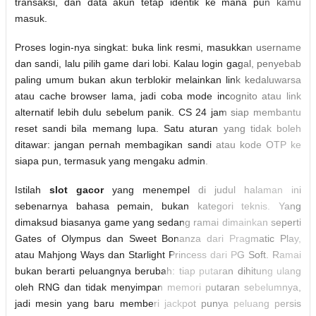
transaksi, dan data akun tetap identik ke mana pun kamu
masuk.
Proses login-nya singkat: buka link resmi, masukkan username
dan sandi, lalu pilih game dari lobi. Kalau login gagal, penyebab
paling umum bukan akun terblokir melainkan link kedaluwarsa
atau cache browser lama, jadi coba mode incognito atau link
alternatif lebih dulu sebelum panik. CS 24 jam siap membantu
reset sandi bila memang lupa. Satu aturan yang tidak boleh
ditawar: jangan pernah membagikan sandi atau kode OTP ke
siapa pun, termasuk yang mengaku admin.
Istilah
slot gacor
yang menempel di judul halaman ini
sebenarnya bahasa pemain, bukan kategori teknis. Yang
dimaksud biasanya game yang sedang ramai dimainkan seperti
Gates of Olympus dan Sweet Bonanza dari Pragmatic Play,
atau Mahjong Ways dan Starlight Princess dari PG Soft. Ramai
bukan berarti peluangnya berubah: tiap putaran dihitung ulang
oleh RNG dan tidak menyimpan memori putaran sebelumnya,
jadi mesin yang baru memberi jackpot punya peluang persis