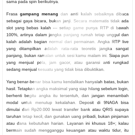
sama pada spin berikutnya.
Frasa
gampang menang
dan
anti kalah
sebaiknya dibaca
sebagai gaya bicara, bukan janji. Secara matematis tidak ada
slot yang bebas kalah — setiap game punya RTP di bawah
100%, artinya dalam jangka panjang rumah tetap unggul dan
kalah adalah bagian normal dari permainan. Angka RTP live
yang ditampilkan adalah rata-rata teoretis jangka sangat
panjang, bukan ramalan untuk sesi kamu malam ini. Siapa pun
yang menjual pola, jam gacor, atau garansi anti rungkad
sedang menjual sesuatu yang tidak bisa dibuktikan.
Yang benar-benar bisa kamu kendalikan hanyalah batas, bukan
hasil. Tetapkan angka maksimal yang siap hilang sebelum login,
berhenti begitu angka itu tersentuh, dan jangan menambah
modal untuk menutup kekalahan. Deposit di 9NAGA bisa
dimulai dari Rp20.000 lewat transfer bank atau QRIS supaya
taruhan tetap kecil, dan gunakan uang pribadi, bukan pinjaman
atau dana kebutuhan harian. Layanan ini khusus 18+; kalau
bermain sudah mengganggu keuangan atau waktu tidur, itu