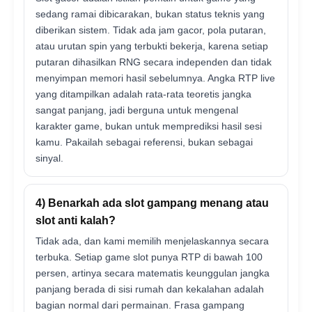
sedang ramai dibicarakan, bukan status teknis yang
diberikan sistem. Tidak ada jam gacor, pola putaran,
atau urutan spin yang terbukti bekerja, karena setiap
putaran dihasilkan RNG secara independen dan tidak
menyimpan memori hasil sebelumnya. Angka RTP live
yang ditampilkan adalah rata-rata teoretis jangka
sangat panjang, jadi berguna untuk mengenal
karakter game, bukan untuk memprediksi hasil sesi
kamu. Pakailah sebagai referensi, bukan sebagai
sinyal.
4) Benarkah ada slot gampang menang atau
slot anti kalah?
Tidak ada, dan kami memilih menjelaskannya secara
terbuka. Setiap game slot punya RTP di bawah 100
persen, artinya secara matematis keunggulan jangka
panjang berada di sisi rumah dan kekalahan adalah
bagian normal dari permainan. Frasa gampang