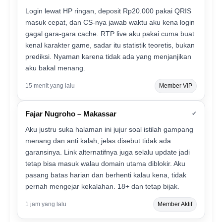
Login lewat HP ringan, deposit Rp20.000 pakai QRIS
masuk cepat, dan CS-nya jawab waktu aku kena login
gagal gara-gara cache. RTP live aku pakai cuma buat
kenal karakter game, sadar itu statistik teoretis, bukan
prediksi. Nyaman karena tidak ada yang menjanjikan
aku bakal menang.
15 menit yang lalu
Member VIP
Fajar Nugroho – Makassar
✔
Aku justru suka halaman ini jujur soal istilah gampang
menang dan anti kalah, jelas disebut tidak ada
garansinya. Link alternatifnya juga selalu update jadi
tetap bisa masuk walau domain utama diblokir. Aku
pasang batas harian dan berhenti kalau kena, tidak
pernah mengejar kekalahan. 18+ dan tetap bijak.
1 jam yang lalu
Member Aktif