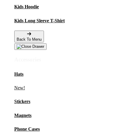
Kids Hoodie
Kids Long Sleeve T-Shirt
Back To Menu
Accessories
Hats
New!
Stickers
Magnets
Phone Cases