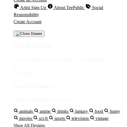
Artist Sign Up
About TeePublic
Social
Responsibility
Create Account
Cart Preview (0)
You're
IDR5,000
Away from
FREE US Shipping!
$0
IDR5,000
Your Cart is empty...
Discover something you'll love!
animals
anime
drinks
fantasy
food
funny
movies
sci-fi
sports
television
vintage
Shop All Designs