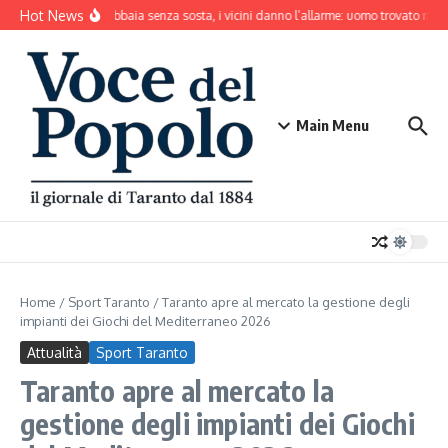
Salta al contenuto
Hot News
Il cane abbaia senza sosta, i vicini danno l’allarme: uomo trovato mort
Main Menu
Home
/
Sport Taranto
/
Taranto apre al mercato la gestione degli
impianti dei Giochi del Mediterraneo 2026
Attualità
Sport Taranto
Taranto apre al mercato la
gestione degli impianti dei Giochi