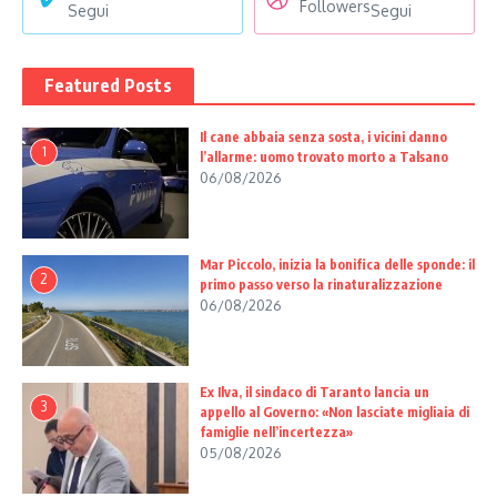
Followers
Segui
Segui
Featured Posts
Il cane abbaia senza sosta, i vicini danno
1
l’allarme: uomo trovato morto a Talsano
06/08/2026
Mar Piccolo, inizia la bonifica delle sponde: il
2
primo passo verso la rinaturalizzazione
06/08/2026
Ex Ilva, il sindaco di Taranto lancia un
3
appello al Governo: «Non lasciate migliaia di
famiglie nell’incertezza»
05/08/2026