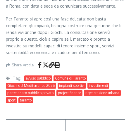
a Roma, con data e sede da comunicare successivamente.
Per Taranto si apre così una fase delicata: non basta
completare gli impianti, bisogna costruire una gestione che li
renda vivi anche dopo i Giochi. La consultazione servirà
proprio a questo, cioè a capire se il mercato è pronto a
investire su modelli capaci di tenere insieme sport, servizi,
sostenibilità economica e ricadute per il territorio.
Share Article
Tag:
avviso pubblico
Comune di Taranto
Giochi del Mediterraneo 2026
impianti sportivi
investimenti
partenariato pubblico privato
project finance
rigenerazione urbana
sport
taranto