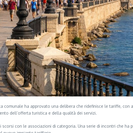
comunale ha approvato una delibera che ridefinisce le tariffe, con aum
o dell’offerta turistica e della qualità dei servizi.
 scorsi con le associazioni di categoria. Una serie di incontri che ha 
del nuovo impianto tariffario.