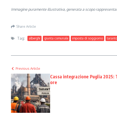
Immagine puramente illustrativa, generata a scopo rappresentativo
Share Article
Tag:
alberghi
giunta comunale
imposta di soggiorno
tarant
Previous Article
Cassa integrazione Puglia 2025: T
ore