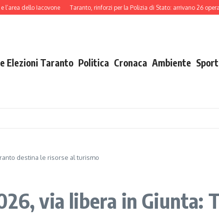
ea dello Iacovone
Taranto, rinforzi per la Polizia di Stato: arrivano 26 operatori
e Elezioni Taranto
Politica
Cronaca
Ambiente
Sport
ranto destina le risorse al turismo
26, via libera in Giunta: 