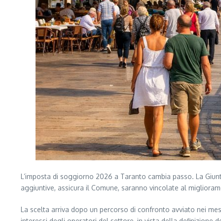
L’imposta di soggiorno 2026 a Taranto cambia passo. La Giunta 
aggiuntive, assicura il Comune, saranno vincolate al migliorament
La scelta arriva dopo un percorso di confronto avviato nei mesi
interessi degli operatori del settore, in vista della definizione 