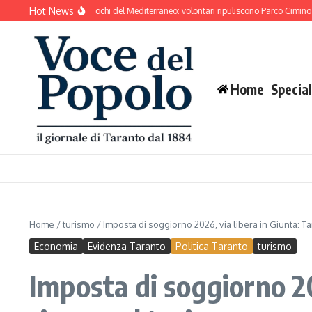
Salta al contenuto
Hot News
nto si prepara ai Giochi del Mediterraneo: volontari ripuliscono Parco Cimino e l’ar
Home
Special
Home
/
turismo
/
Imposta di soggiorno 2026, via libera in Giunta: Ta
Economia
Evidenza Taranto
Politica Taranto
turismo
Imposta di soggiorno 20