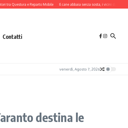
 tra Questura e Reparto Mobile
Il cane abbaia senza sosta, i vicini danno l’allarm
Contatti
venerdì, Agosto 7, 2026
Taranto destina le