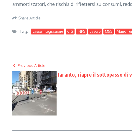
ammortizzatori, che rischia di riflettersi su consumi, red
Share Article
Tag:
cassa integrazione
CIG
INPS
Lavoro
M5S
Mario Tu
Previous Article
Taranto, riapre il sottopasso di 