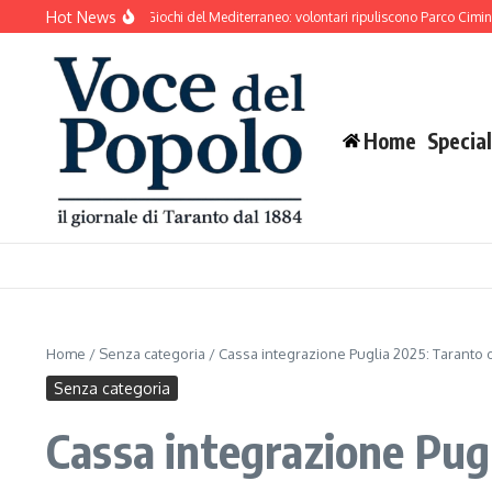
Salta al contenuto
Hot News
to si prepara ai Giochi del Mediterraneo: volontari ripuliscono Parco Cimino e l’are
Home
Special
Home
/
Senza categoria
/
Cassa integrazione Puglia 2025: Taranto o
Senza categoria
Cassa integrazione Pugl