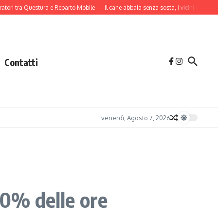
tra Questura e Reparto Mobile
Il cane abbaia senza sosta, i vicini danno l’allarm
Contatti
venerdì, Agosto 7, 2026
50% delle ore