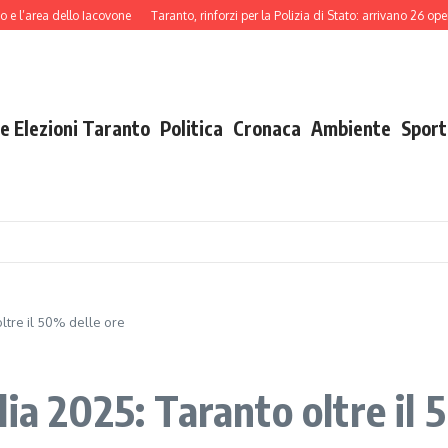
a dello Iacovone
Taranto, rinforzi per la Polizia di Stato: arrivano 26 operatori 
e Elezioni Taranto
Politica
Cronaca
Ambiente
Sport
ltre il 50% delle ore
ia 2025: Taranto oltre il 