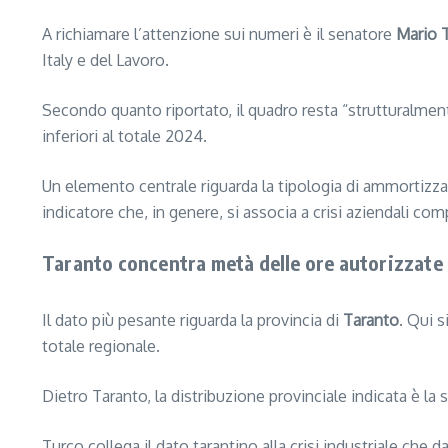
A richiamare l’attenzione sui numeri è il senatore
Mario 
Italy e del Lavoro.
Secondo quanto riportato, il quadro resta “strutturalment
inferiori al totale 2024.
Un elemento centrale riguarda la tipologia di ammortizzato
indicatore che, in genere, si associa a crisi aziendali c
Taranto concentra metà delle ore autorizzate 
Il dato più pesante riguarda la provincia di
Taranto
. Qui 
totale regionale.
Dietro Taranto, la distribuzione provinciale indicata è la
Turco collega il dato tarantino alla crisi industriale che d