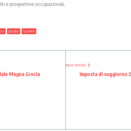
diti e prospettive occupazionali.
rco
puglia
taranto
Next Article
viale Magna Grecia
Imposta di soggiorno 2