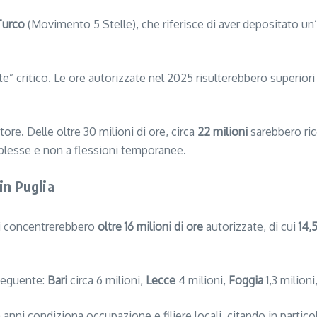
Turco
(Movimento 5 Stelle), che riferisce di aver depositato un’
e” critico. Le ore autorizzate nel 2025 risulterebbero superiori
re. Delle oltre 30 milioni di ore, circa
22 milioni
sarebbero ric
omplesse e non a flessioni temporanee.
in Puglia
si concentrerebbero
oltre 16 milioni di ore
autorizzate, di cui
14,
 seguente:
Bari
circa 6 milioni,
Lecce
4 milioni,
Foggia
1,3 milioni
a anni condiziona occupazione e filiere locali, citando in particol