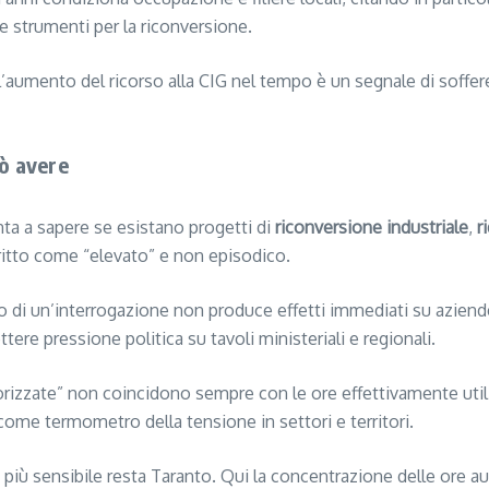
 e strumenti per la riconversione.
l’aumento del ricorso alla CIG nel tempo è un segnale di soffer
uò avere
nta a sapere se esistano progetti di
riconversione industriale
,
r
critto come “elevato” e non episodico.
ito di un’interrogazione non produce effetti immediati su aziend
tere pressione politica su tavoli ministeriali e regionali.
utorizzate” non coincidono sempre con le ore effettivamente util
come termometro della tensione in settori e territori.
ale più sensibile resta Taranto. Qui la concentrazione delle ore 