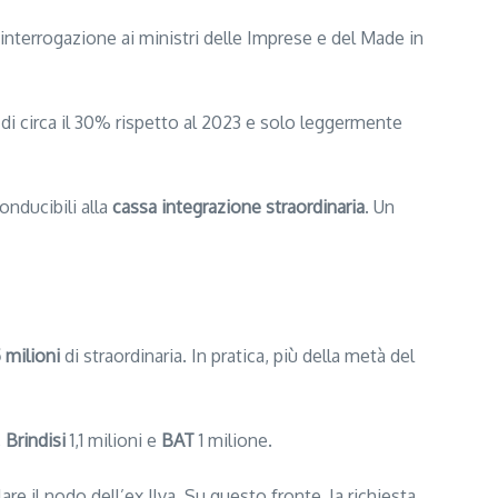
interrogazione ai ministri delle Imprese e del Made in
 di circa il 30% rispetto al 2023 e solo leggermente
onducibili alla
cassa integrazione straordinaria
. Un
5 milioni
di straordinaria. In pratica, più della metà del
,
Brindisi
1,1 milioni e
BAT
1 milione.
are il nodo dell’ex Ilva. Su questo fronte, la richiesta