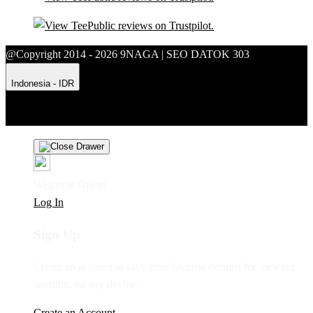
@Copyright 2014 - 2026 9NAGA | SEO DATOK 303
Indonesia - IDR
Product Safety
Intellectual Property Policy
CA: Do Not Sell My
Personal Information
Privacy Policy
Terms
Welcome Guest!
Log In
Sign Up
Create an account to save your favorite designs for viewing
anytime, on any device.
Create an Account