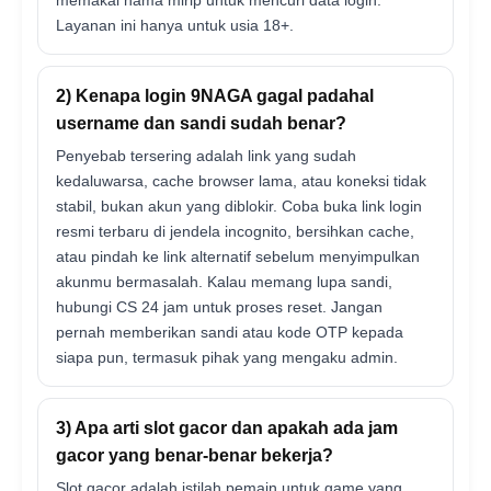
Layanan ini hanya untuk usia 18+.
2) Kenapa login 9NAGA gagal padahal
username dan sandi sudah benar?
Penyebab tersering adalah link yang sudah
kedaluwarsa, cache browser lama, atau koneksi tidak
stabil, bukan akun yang diblokir. Coba buka link login
resmi terbaru di jendela incognito, bersihkan cache,
atau pindah ke link alternatif sebelum menyimpulkan
akunmu bermasalah. Kalau memang lupa sandi,
hubungi CS 24 jam untuk proses reset. Jangan
pernah memberikan sandi atau kode OTP kepada
siapa pun, termasuk pihak yang mengaku admin.
3) Apa arti slot gacor dan apakah ada jam
gacor yang benar-benar bekerja?
Slot gacor adalah istilah pemain untuk game yang