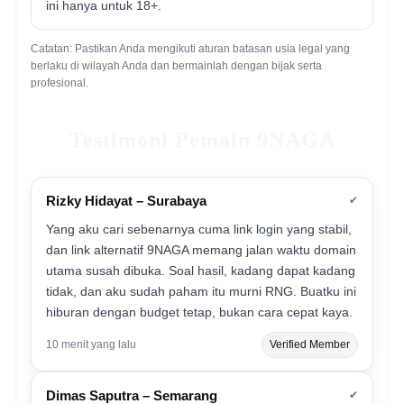
ini hanya untuk 18+.
Catatan: Pastikan Anda mengikuti aturan batasan usia legal yang
berlaku di wilayah Anda dan bermainlah dengan bijak serta
profesional.
Testimoni Pemain 9NAGA
Rizky Hidayat – Surabaya
✔
Yang aku cari sebenarnya cuma link login yang stabil,
dan link alternatif 9NAGA memang jalan waktu domain
utama susah dibuka. Soal hasil, kadang dapat kadang
tidak, dan aku sudah paham itu murni RNG. Buatku ini
hiburan dengan budget tetap, bukan cara cepat kaya.
10 menit yang lalu
Verified Member
Dimas Saputra – Semarang
✔