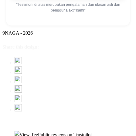
*Testimoni di atas merupakan pengalaman dan ulasan asli dari
pengguna aktif kami*
9NAGA - 2026
Share this design: