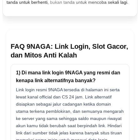
tanda untuk berhenti, bukan tanda untuk mencoba sekali lagi.
FAQ 9NAGA: Link Login, Slot Gacor,
dan Mitos Anti Kalah
1) Di mana link login 9NAGA yang resmi dan
kenapa link alternatifnya banyak?
Link login resmi 9NAGA tersedia di halaman ini serta
lewat kanal official dan CS 24 jam. Link alternatif
disiapkan sebagai jalur cadangan ketika domain
utama terkena pemblokiran, dan semuanya mengarah
ke server yang sama sehingga saldo maupun riwayat
akun kamu tidak berubah saat berpindah link. Hindari
link dari sumber tidak jelas karena banyak situs tiruan
memakai nama mirip untuk mencuri data login.