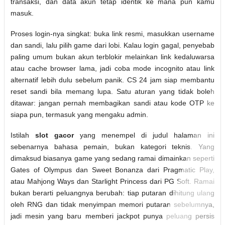
transaksi, dan data akun tetap identik ke mana pun kamu
masuk.
Proses login-nya singkat: buka link resmi, masukkan username
dan sandi, lalu pilih game dari lobi. Kalau login gagal, penyebab
paling umum bukan akun terblokir melainkan link kedaluwarsa
atau cache browser lama, jadi coba mode incognito atau link
alternatif lebih dulu sebelum panik. CS 24 jam siap membantu
reset sandi bila memang lupa. Satu aturan yang tidak boleh
ditawar: jangan pernah membagikan sandi atau kode OTP ke
siapa pun, termasuk yang mengaku admin.
Istilah
slot gacor
yang menempel di judul halaman ini
sebenarnya bahasa pemain, bukan kategori teknis. Yang
dimaksud biasanya game yang sedang ramai dimainkan seperti
Gates of Olympus dan Sweet Bonanza dari Pragmatic Play,
atau Mahjong Ways dan Starlight Princess dari PG Soft. Ramai
bukan berarti peluangnya berubah: tiap putaran dihitung ulang
oleh RNG dan tidak menyimpan memori putaran sebelumnya,
jadi mesin yang baru memberi jackpot punya peluang persis