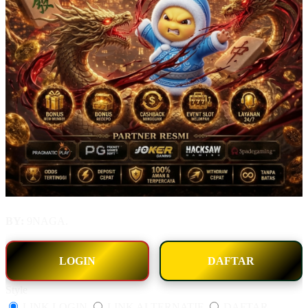
BY:
9NAGA.
LOGIN
DAFTAR
Style
LINK LOGIN
LINK ALTERNATIF
DAFTAR