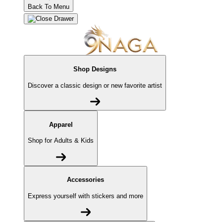
Back To Menu
Shop Designs
Discover a classic design or new favorite artist
Apparel
Shop for Adults & Kids
Accessories
Express yourself with stickers and more