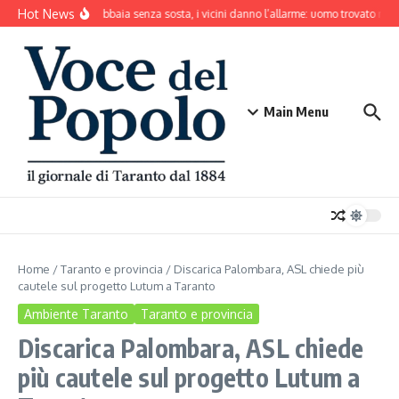
Salta al contenuto
Hot News
Il cane abbaia senza sosta, i vicini danno l’allarme: uomo trovato mor
Main Menu
Home
/
Taranto e provincia
/
Discarica Palombara, ASL chiede più
cautele sul progetto Lutum a Taranto
Ambiente Taranto
Taranto e provincia
Discarica Palombara, ASL chiede
più cautele sul progetto Lutum a