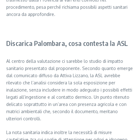
procedimento, pesa perché richiama possibili aspetti sanitari
ancora da approfondire.
Segui il canale PUGLIANEWS H24 su WhatsApp
Discarica Palombara, cosa contesta la ASL
Al centro della valutazione ci sarebbe lo studio di impatto
sanitario presentato dal proponente. Secondo quanto emerge
dal comunicato diffuso da Attiva Lizzano, la ASL avrebbe
rilevato che l’analisi considera la sola esposizione per
inalazione, senza includere in modo adeguato i possibili effetti
legati all’ingestione e al contatto dermico. Un punto ritenuto
delicato soprattutto in un’area con presenza agricola e con
matrici ambientali che, secondo il documento, meritano
ulteriori controlli.
La nota sanitaria indica inoltre la necessità di misure
cautelative, tra cui soglie di attenzione per odori e idrogeno