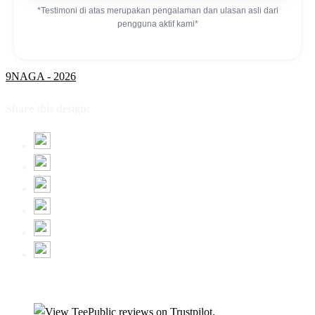
*Testimoni di atas merupakan pengalaman dan ulasan asli dari
pengguna aktif kami*
9NAGA - 2026
Share this design: