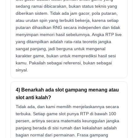
sedang ramai dibicarakan, bukan status teknis yang
diberikan sistem. Tidak ada jam gacor, pola putaran,
atau urutan spin yang terbukti bekerja, karena setiap
putaran dihasilkan RNG secara independen dan tidak
menyimpan memori hasil sebelumnya. Angka RTP live
yang ditampilkan adalah rata-rata teoretis jangka
sangat panjang, jadi berguna untuk mengenal
karakter game, bukan untuk memprediksi hasil sesi
kamu. Pakailah sebagai referensi, bukan sebagai
sinyal.
4) Benarkah ada slot gampang menang atau
slot anti kalah?
Tidak ada, dan kami memilih menjelaskannya secara
terbuka. Setiap game slot punya RTP di bawah 100
persen, artinya secara matematis keunggulan jangka
panjang berada di sisi rumah dan kekalahan adalah
bagian normal dari permainan. Frasa gampang