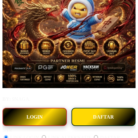
BY:
9NAGA.
LOGIN
DAFTAR
Style
LINK LOGIN
LINK ALTERNATIF
DAFTAR