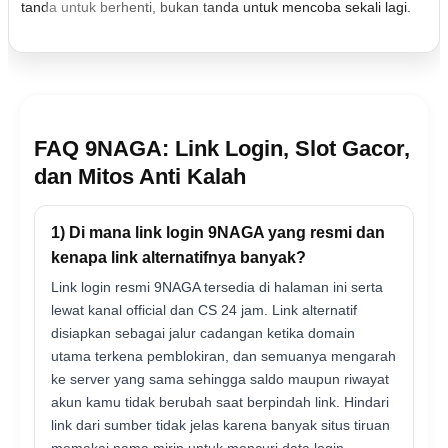
tanda untuk berhenti, bukan tanda untuk mencoba sekali lagi.
FAQ 9NAGA: Link Login, Slot Gacor,
dan Mitos Anti Kalah
1) Di mana link login 9NAGA yang resmi dan
kenapa link alternatifnya banyak?
Link login resmi 9NAGA tersedia di halaman ini serta
lewat kanal official dan CS 24 jam. Link alternatif
disiapkan sebagai jalur cadangan ketika domain
utama terkena pemblokiran, dan semuanya mengarah
ke server yang sama sehingga saldo maupun riwayat
akun kamu tidak berubah saat berpindah link. Hindari
link dari sumber tidak jelas karena banyak situs tiruan
memakai nama mirip untuk mencuri data login.