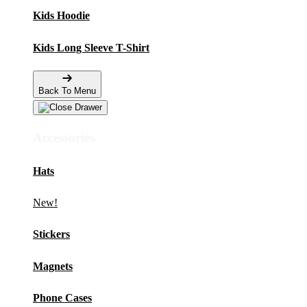
Kids Hoodie
Kids Long Sleeve T-Shirt
Back To Menu
Accessories
Hats
New!
Stickers
Magnets
Phone Cases