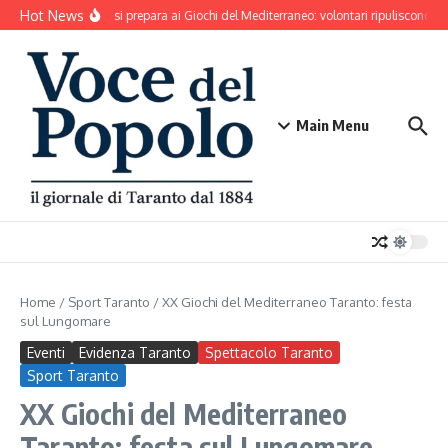
Salta al contenuto
Hot News
Taranto si prepara ai Giochi del Mediterraneo: volontari ripuliscono Par
Main Menu
Home
/
Sport Taranto
/
XX Giochi del Mediterraneo Taranto: festa
sul Lungomare
Eventi
Evidenza Taranto
Spettacolo Taranto
Sport Taranto
XX Giochi del Mediterraneo
Taranto: festa sul Lungomare