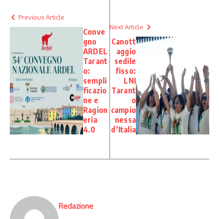
Previous Article
Next Article
Conve
gno
Canott
ARDEL
aggio
Tarant
sedile
o:
fisso:
sempli
LNI
ficazio
Tarant
ne e
o
Ragion
campio
eria
nessa
4.0
d’Italia
Redazione