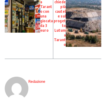
a
chiede
Tarant
più
o con
cautel
una
e sul
giocata
proget
da 3
to
euro
Lutum
a
Tarant
o
Redazione