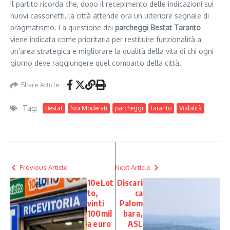
Il partito ricorda che, dopo il recepimento delle indicazioni sui
nuovi cassonetti, la città attende ora un ulteriore segnale di
pragmatismo. La questione dei
parcheggi Bestat Taranto
viene indicata come prioritaria per restituire funzionalità a
un’area strategica e migliorare la qualità della vita di chi ogni
giorno deve raggiungere quel comparto della città.
Share Article
Tag:
Bestat
Noi Moderati
parcheggi
taranto
Viabilità
Previous Article
Next Article
10eLot
Discari
to,
ca
vinti
Palom
100mil
bara,
a euro
ASL