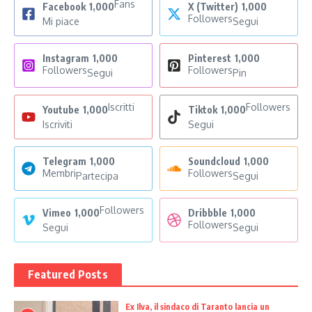
Fans
Facebook
1,000
X (Twitter)
1,000
Followers
Mi piace
Segui
Instagram
1,000
Pinterest
1,000
Followers
Followers
Segui
Pin
Iscritti
Followers
Youtube
1,000
Tiktok
1,000
Iscriviti
Segui
Telegram
1,000
Soundcloud
1,000
Membri
Followers
Partecipa
Segui
Followers
Vimeo
1,000
Dribbble
1,000
Followers
Segui
Segui
Featured Posts
Ex Ilva, il sindaco di Taranto lancia un