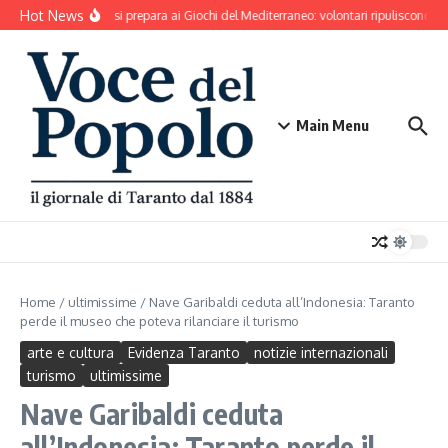
Salta al contenuto
Hot News
Taranto si prepara ai Giochi del Mediterraneo: volontari ripuliscono Par
Main Menu
Home
/
ultimissime
/
Nave Garibaldi ceduta all’Indonesia: Taranto
perde il museo che poteva rilanciare il turismo
arte e cultura
Evidenza Taranto
notizie internazionali
turismo
ultimissime
Nave Garibaldi ceduta
all’Indonesia: Taranto perde il