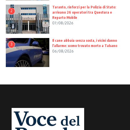
Taranto, rinforzi per la Polizia di Stato:
2
arrivano 26 operatori tra Questura e
Reparto Mobile
07/08/2026
Il cane abbaia senza sosta, i vicini danno
3
l’allarme: uomo trovato morto a Talsano
06/08/2026