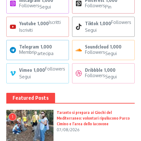
Instagram
1,000
Pinterest
1,000
Followers
Followers
Segui
Pin
Iscritti
Followers
Youtube
1,000
Tiktok
1,000
Iscriviti
Segui
Telegram
1,000
Soundcloud
1,000
Membri
Followers
Partecipa
Segui
Followers
Vimeo
1,000
Dribbble
1,000
Followers
Segui
Segui
Featured Posts
Taranto si prepara ai Giochi del
1
Mediterraneo: volontari ripuliscono Parco
Cimino e l’area dello Iacovone
07/08/2026