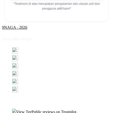
*Testimoni di atas merupakan pengalaman dan ulasan asli dari
pengguna aktif kami*
9NAGA - 2026
Share this design: