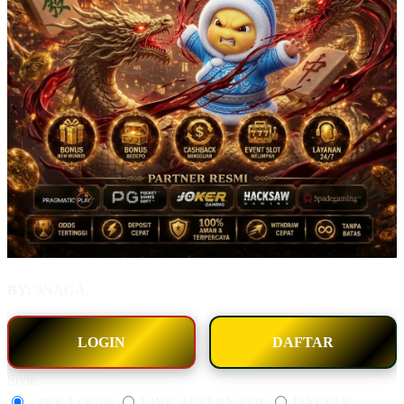
BY:
9NAGA.
LOGIN
DAFTAR
Style
LINK LOGIN
LINK ALTERNATIF
DAFTAR