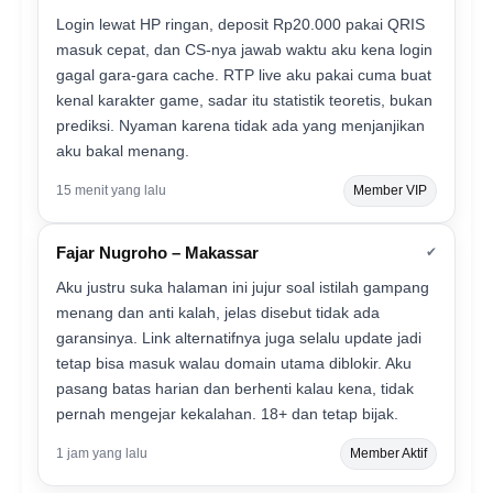
Login lewat HP ringan, deposit Rp20.000 pakai QRIS
masuk cepat, dan CS-nya jawab waktu aku kena login
gagal gara-gara cache. RTP live aku pakai cuma buat
kenal karakter game, sadar itu statistik teoretis, bukan
prediksi. Nyaman karena tidak ada yang menjanjikan
aku bakal menang.
15 menit yang lalu
Member VIP
Fajar Nugroho – Makassar
✔
Aku justru suka halaman ini jujur soal istilah gampang
menang dan anti kalah, jelas disebut tidak ada
garansinya. Link alternatifnya juga selalu update jadi
tetap bisa masuk walau domain utama diblokir. Aku
pasang batas harian dan berhenti kalau kena, tidak
pernah mengejar kekalahan. 18+ dan tetap bijak.
1 jam yang lalu
Member Aktif