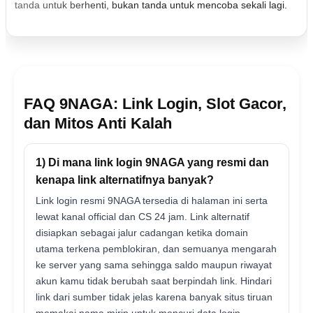
tanda untuk berhenti, bukan tanda untuk mencoba sekali lagi.
FAQ 9NAGA: Link Login, Slot Gacor,
dan Mitos Anti Kalah
1) Di mana link login 9NAGA yang resmi dan
kenapa link alternatifnya banyak?
Link login resmi 9NAGA tersedia di halaman ini serta
lewat kanal official dan CS 24 jam. Link alternatif
disiapkan sebagai jalur cadangan ketika domain
utama terkena pemblokiran, dan semuanya mengarah
ke server yang sama sehingga saldo maupun riwayat
akun kamu tidak berubah saat berpindah link. Hindari
link dari sumber tidak jelas karena banyak situs tiruan
memakai nama mirip untuk mencuri data login.