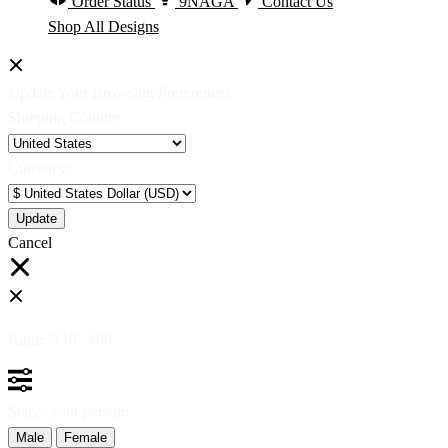
Order Status
9NAGA
Contact Us
Shop All Designs
Update Your Browsing Preferences
Shipping Country:
Currency:
Cancel
Katie:
5'10"
160
Select your person:
Male
Female