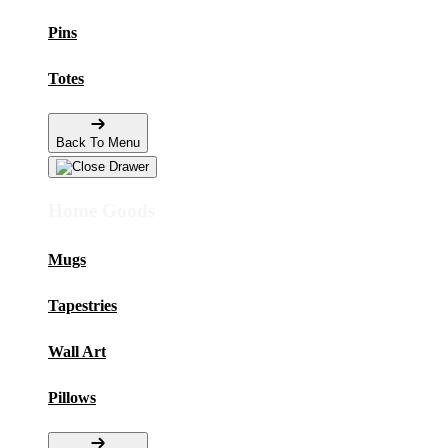
Pins
Totes
Back To Menu
Home Goods
Mugs
Tapestries
Wall Art
Pillows