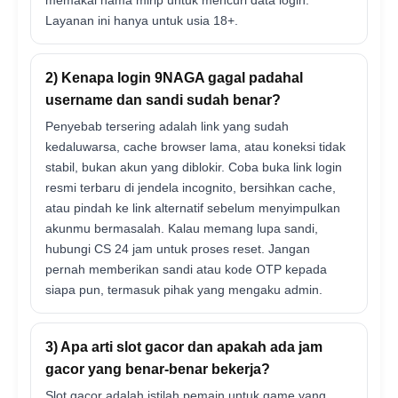
Layanan ini hanya untuk usia 18+.
2) Kenapa login 9NAGA gagal padahal
username dan sandi sudah benar?
Penyebab tersering adalah link yang sudah
kedaluwarsa, cache browser lama, atau koneksi tidak
stabil, bukan akun yang diblokir. Coba buka link login
resmi terbaru di jendela incognito, bersihkan cache,
atau pindah ke link alternatif sebelum menyimpulkan
akunmu bermasalah. Kalau memang lupa sandi,
hubungi CS 24 jam untuk proses reset. Jangan
pernah memberikan sandi atau kode OTP kepada
siapa pun, termasuk pihak yang mengaku admin.
3) Apa arti slot gacor dan apakah ada jam
gacor yang benar-benar bekerja?
Slot gacor adalah istilah pemain untuk game yang