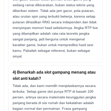
sedang ramai dibicarakan, bukan status teknis yang
diberikan sistem. Tidak ada jam gacor, pola putaran,
atau urutan spin yang terbukti bekerja, karena setiap
putaran dihasilkan RNG secara independen dan tidak
menyimpan memori hasil sebelumnya. Angka RTP live
yang ditampilkan adalah rata-rata teoretis jangka
sangat panjang, jadi berguna untuk mengenal
karakter game, bukan untuk memprediksi hasil sesi
kamu. Pakailah sebagai referensi, bukan sebagai
sinyal.
4) Benarkah ada slot gampang menang atau
slot anti kalah?
Tidak ada, dan kami memilih menjelaskannya secara
terbuka. Setiap game slot punya RTP di bawah 100
persen, artinya secara matematis keunggulan jangka
panjang berada di sisi rumah dan kekalahan adalah
bagian normal dari permainan. Frasa gampang