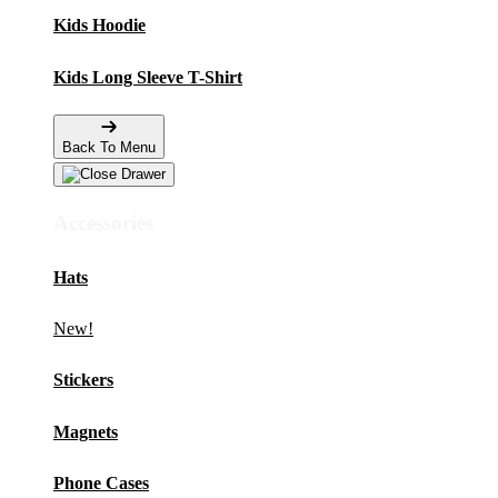
Kids Hoodie
Kids Long Sleeve T-Shirt
Back To Menu
Accessories
Hats
New!
Stickers
Magnets
Phone Cases