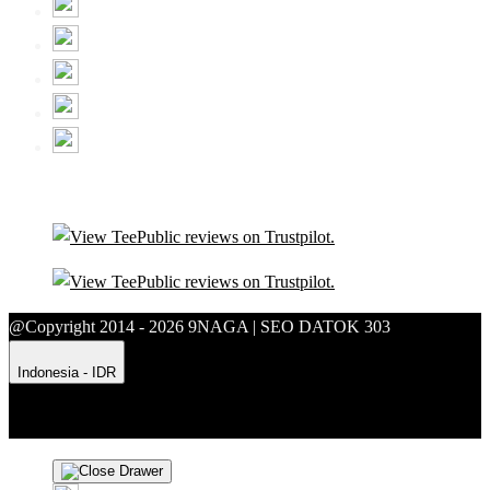
@Copyright 2014 - 2026 9NAGA | SEO DATOK 303
Indonesia - IDR
Product Safety
Intellectual Property Policy
CA: Do Not Sell My
Personal Information
Privacy Policy
Terms