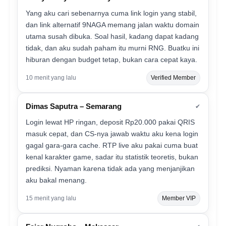
Yang aku cari sebenarnya cuma link login yang stabil,
dan link alternatif 9NAGA memang jalan waktu domain
utama susah dibuka. Soal hasil, kadang dapat kadang
tidak, dan aku sudah paham itu murni RNG. Buatku ini
hiburan dengan budget tetap, bukan cara cepat kaya.
10 menit yang lalu
Verified Member
Dimas Saputra – Semarang
✔
Login lewat HP ringan, deposit Rp20.000 pakai QRIS
masuk cepat, dan CS-nya jawab waktu aku kena login
gagal gara-gara cache. RTP live aku pakai cuma buat
kenal karakter game, sadar itu statistik teoretis, bukan
prediksi. Nyaman karena tidak ada yang menjanjikan
aku bakal menang.
15 menit yang lalu
Member VIP