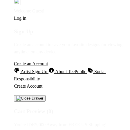
Welcome Guest!
Log In
Sign Up
Create an account to save your favorite designs for viewing
anytime, on any device.
Create an Account
Artist Sign Up
About TeePublic
Social
Responsibility
Create Account
Cart Preview (0)
You're
IDR5,000
Away from
FREE US Shipping!