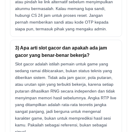
atau pindah ke link alternatif sebelum menyimpulkan
akunmu bermasalah. Kalau memang lupa sandi,
hubungi CS 24 jam untuk proses reset. Jangan
pernah memberikan sandi atau kode OTP kepada
siapa pun, termasuk pihak yang mengaku admin.
3) Apa arti slot gacor dan apakah ada jam
gacor yang benar-benar bekerja?
Slot gacor adalah istilah pemain untuk game yang
sedang ramai dibicarakan, bukan status teknis yang
diberikan sistem. Tidak ada jam gacor, pola putaran,
atau urutan spin yang terbukti bekerja, karena setiap
putaran dihasilkan RNG secara independen dan tidak
menyimpan memori hasil sebelumnya. Angka RTP live
yang ditampilkan adalah rata-rata teoretis jangka
sangat panjang, jadi berguna untuk mengenal
karakter game, bukan untuk memprediksi hasil sesi
kamu. Pakailah sebagai referensi, bukan sebagai
sinyal.