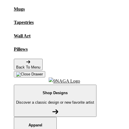
Mugs
Tapestries
Wall Art
Pillows
Back To Menu
Shop Designs
Discover a classic design or new favorite artist
Apparel