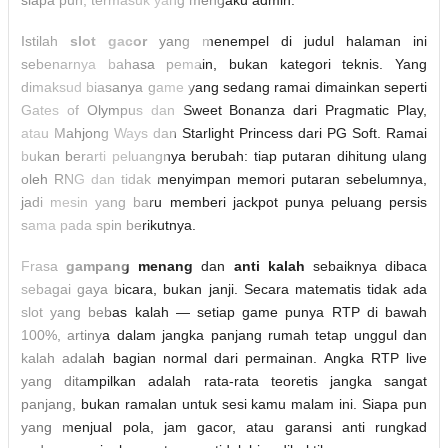
siapa pun, termasuk yang mengaku admin.
Istilah
slot gacor
yang menempel di judul halaman ini
sebenarnya bahasa pemain, bukan kategori teknis. Yang
dimaksud biasanya game yang sedang ramai dimainkan seperti
Gates of Olympus dan Sweet Bonanza dari Pragmatic Play,
atau Mahjong Ways dan Starlight Princess dari PG Soft. Ramai
bukan berarti peluangnya berubah: tiap putaran dihitung ulang
oleh RNG dan tidak menyimpan memori putaran sebelumnya,
jadi mesin yang baru memberi jackpot punya peluang persis
sama pada spin berikutnya.
Frasa
gampang menang
dan
anti kalah
sebaiknya dibaca
sebagai gaya bicara, bukan janji. Secara matematis tidak ada
slot yang bebas kalah — setiap game punya RTP di bawah
100%, artinya dalam jangka panjang rumah tetap unggul dan
kalah adalah bagian normal dari permainan. Angka RTP live
yang ditampilkan adalah rata-rata teoretis jangka sangat
panjang, bukan ramalan untuk sesi kamu malam ini. Siapa pun
yang menjual pola, jam gacor, atau garansi anti rungkad