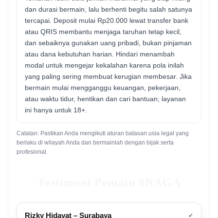
dan durasi bermain, lalu berhenti begitu salah satunya
tercapai. Deposit mulai Rp20.000 lewat transfer bank
atau QRIS membantu menjaga taruhan tetap kecil,
dan sebaiknya gunakan uang pribadi, bukan pinjaman
atau dana kebutuhan harian. Hindari menambah
modal untuk mengejar kekalahan karena pola inilah
yang paling sering membuat kerugian membesar. Jika
bermain mulai mengganggu keuangan, pekerjaan,
atau waktu tidur, hentikan dan cari bantuan; layanan
ini hanya untuk 18+.
Catatan: Pastikan Anda mengikuti aturan batasan usia legal yang
berlaku di wilayah Anda dan bermainlah dengan bijak serta
profesional.
Testimoni Pemain 9NAGA
Rizky Hidayat – Surabaya
✔