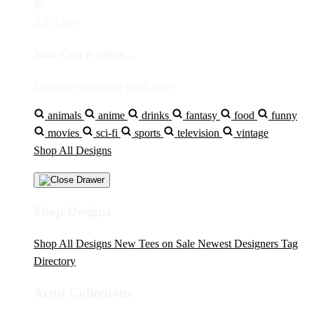
$0
IDR5,000
Your Cart is empty...
Discover something you'll love!
animals
anime
drinks
fantasy
food
funny
movies
sci-fi
sports
television
vintage
Shop All Designs
Shop Designs
Shop All Designs
New Tees on Sale
Newest Designers
Tag
Directory
Artist Collections