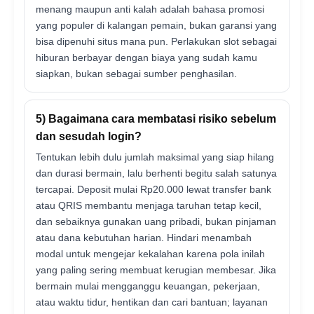
menang maupun anti kalah adalah bahasa promosi
yang populer di kalangan pemain, bukan garansi yang
bisa dipenuhi situs mana pun. Perlakukan slot sebagai
hiburan berbayar dengan biaya yang sudah kamu
siapkan, bukan sebagai sumber penghasilan.
5) Bagaimana cara membatasi risiko sebelum
dan sesudah login?
Tentukan lebih dulu jumlah maksimal yang siap hilang
dan durasi bermain, lalu berhenti begitu salah satunya
tercapai. Deposit mulai Rp20.000 lewat transfer bank
atau QRIS membantu menjaga taruhan tetap kecil,
dan sebaiknya gunakan uang pribadi, bukan pinjaman
atau dana kebutuhan harian. Hindari menambah
modal untuk mengejar kekalahan karena pola inilah
yang paling sering membuat kerugian membesar. Jika
bermain mulai mengganggu keuangan, pekerjaan,
atau waktu tidur, hentikan dan cari bantuan; layanan