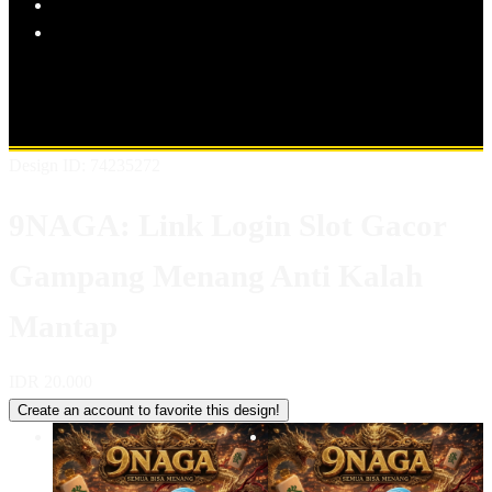
Explore Categories
Popular Products
Shop All Designs
9NAGA
LINK LOGIN 9NAGA
LINK
ALTERNATIF
DAFTAR 9NAGA
SLOT GACOR
RTP LIVE
MAIN BIJAK 18+
Design ID: 74235272
9NAGA: Link Login Slot Gacor
Gampang Menang Anti Kalah
Mantap
IDR 20.000
Create an account to favorite this design!