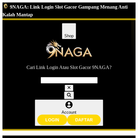
9NAGA: Link Login Slot Gacor Gampang Menang Anti
Kalah Mantap
Shop
Cari Link Login Atau Slot Gacor 9NAGA?
Account
LOGIN
DAFTAR