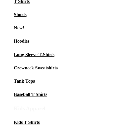
T-Shirts
Shorts
New!
Hoodies
Long Sleeve T-Shirts
Crewneck Sweatshirts
Tank Tops
Baseball T-Shirts
Kids Apparel
Kids T-Shirts