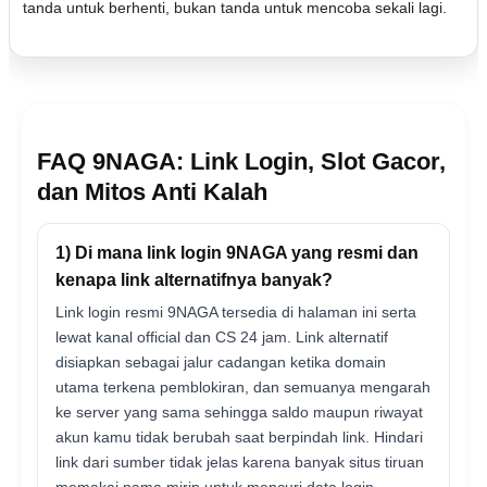
tanda untuk berhenti, bukan tanda untuk mencoba sekali lagi.
FAQ 9NAGA: Link Login, Slot Gacor,
dan Mitos Anti Kalah
1) Di mana link login 9NAGA yang resmi dan
kenapa link alternatifnya banyak?
Link login resmi 9NAGA tersedia di halaman ini serta
lewat kanal official dan CS 24 jam. Link alternatif
disiapkan sebagai jalur cadangan ketika domain
utama terkena pemblokiran, dan semuanya mengarah
ke server yang sama sehingga saldo maupun riwayat
akun kamu tidak berubah saat berpindah link. Hindari
link dari sumber tidak jelas karena banyak situs tiruan
memakai nama mirip untuk mencuri data login.