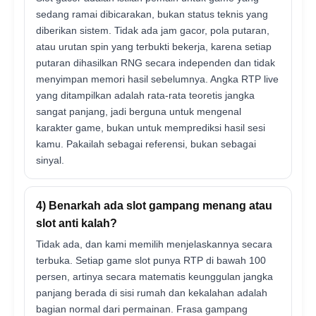
sedang ramai dibicarakan, bukan status teknis yang
diberikan sistem. Tidak ada jam gacor, pola putaran,
atau urutan spin yang terbukti bekerja, karena setiap
putaran dihasilkan RNG secara independen dan tidak
menyimpan memori hasil sebelumnya. Angka RTP live
yang ditampilkan adalah rata-rata teoretis jangka
sangat panjang, jadi berguna untuk mengenal
karakter game, bukan untuk memprediksi hasil sesi
kamu. Pakailah sebagai referensi, bukan sebagai
sinyal.
4) Benarkah ada slot gampang menang atau
slot anti kalah?
Tidak ada, dan kami memilih menjelaskannya secara
terbuka. Setiap game slot punya RTP di bawah 100
persen, artinya secara matematis keunggulan jangka
panjang berada di sisi rumah dan kekalahan adalah
bagian normal dari permainan. Frasa gampang