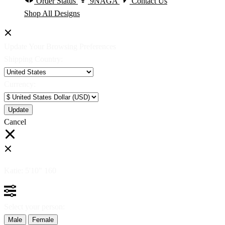
Order Status
9NAGA
Contact Us
Shop All Designs
Update Your Browsing Preferences
Shipping Country:
Currency:
Cancel
Katie:
5'10"
160
Select your person:
Male
Female