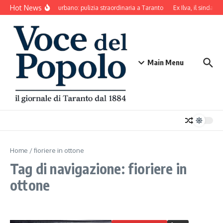
Salta al contenuto
Hot News
Decoro urbano: pulizia straordinaria a Taranto
Ex Ilva, il sindaco
Main Menu
Home
/
fioriere in ottone
Tag di navigazione: fioriere in
ottone