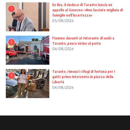
Ex Ilva, il sindaco di Taranto lancia un
1
appello al Governo: «Non lasciate migliaia di
famiglie nell’incertezza»
05/08/2026
Fiamme davanti al ristorante di sushi a
2
Taranto, paura vicino al porto
04/08/2026
Taranto, rimossi i rifugi di fortuna per i
3
gatti: primo intervento in piazza della
Libertà
04/08/2026