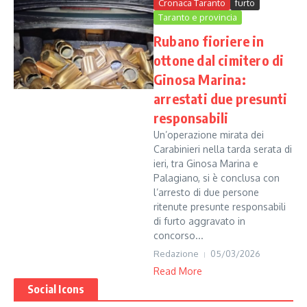
Cronaca Taranto
furto
Taranto e provincia
Rubano fioriere in
ottone dal cimitero di
Ginosa Marina:
arrestati due presunti
responsabili
Un’operazione mirata dei
Carabinieri nella tarda serata di
ieri, tra Ginosa Marina e
Palagiano, si è conclusa con
l’arresto di due persone
ritenute presunte responsabili
di furto aggravato in
concorso...
Redazione
05/03/2026
Read More
Social Icons