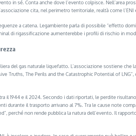
nto in sé. Conta anche dove l’evento colpisce. Nell’area prossi
L’associazione cita, nel perimetro territoriale, realtà come l’ENI 
guenze a catena. Legambiente parla di possibile “effetto domin
inal di rigassificazione aumenterebbe i profili di rischio in mo
curezza
iliera del gas naturale liquefatto. L’associazione sostiene che
xplosive Truths, The Perils and the Catastrophic Potential of 
tra il 1944 e il 2024. Secondo i dati riportati, le perdite risulta
menti durante il trasporto arrivano al 7%. Tra le cause note co
”, perché non rende pubblica la natura dell’evento. Il rapport