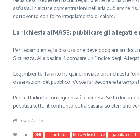
Nella descrizione dei rischi, Legambiente ricorda che il
asfissia. In alcune concentrazioni nell’aria può anche risul
sottovento con forte irraggiamento di calore.
La richiesta al MASE: pubblicare gli allegati e 
Per Legambiente, la discussione deve poggiare su docume
Sicurezza. Alla pagina 4 compare un “Indice degli Allegati
Legambiente Taranto ha quindi inviato una richiesta formal
osservazioni del pubblico. Vuole far decorrere la tempisti
Per i cittadini la conseguenza è concreta. Se la documenta
pubblica tutto, il confronto potrà basarsi su elementi ver
Share Article
Tag:
GNL
Legambiente
Molo Polisettoriale
rigassificatore Ta