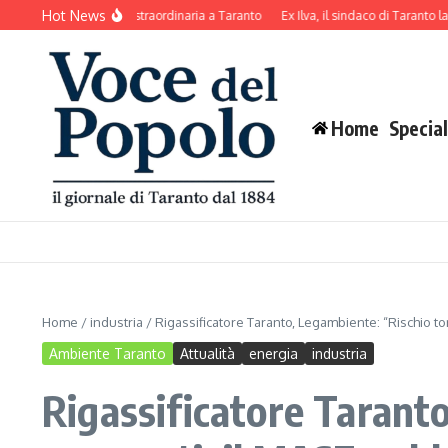
Salta al contenuto
Hot News
 urbano: pulizia straordinaria a Taranto
Ex Ilva, il sindaco di Taranto lancia un
Home
Special
Home
/
industria
/
Rigassificatore Taranto, Legambiente: “Rischio to
Ambiente Taranto
Attualità
energia
industria
Rigassificatore Taranto