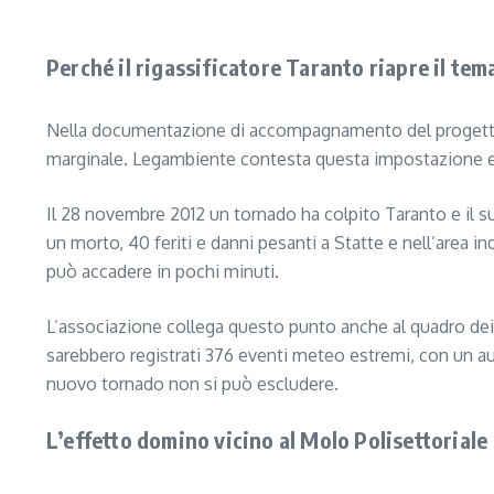
Segui il canale PUGLIANEWS H24 su WhatsApp
Perché il rigassificatore Taranto riapre il tema
Nella documentazione di accompagnamento del progetto si
marginale. Legambiente contesta questa impostazione e inv
Il 28 novembre 2012 un tornado ha colpito Taranto e il suo
un morto, 40 feriti e danni pesanti a Statte e nell’area
può accadere in pochi minuti.
L’associazione collega questo punto anche al quadro dei 
sarebbero registrati 376 eventi meteo estremi, con un 
nuovo tornado non si può escludere.
L’effetto domino vicino al Molo Polisettoriale