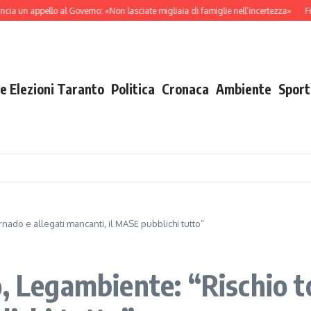
 appello al Governo: «Non lasciate migliaia di famiglie nell’incertezza»
Fiamme dav
e Elezioni Taranto
Politica
Cronaca
Ambiente
Sport
rnado e allegati mancanti, il MASE pubblichi tutto”
, Legambiente: “Rischio t