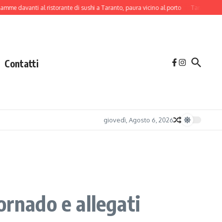
anti al ristorante di sushi a Taranto, paura vicino al porto
Taranto, rimossi i ri
Contatti
giovedì, Agosto 6, 2026
ornado e allegati