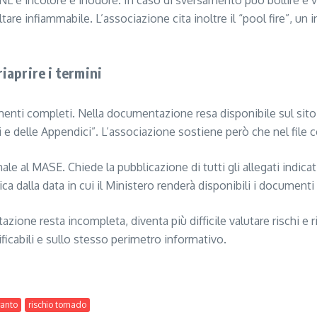
 GNL è incolore e inodore. In caso di sversamento può bollire 
tare infiammabile. L’associazione cita inoltre il “pool fire”, un 
riaprire i termini
nti completi. Nella documentazione resa disponibile sul sito 
 e delle Appendici”. L’associazione sostiene però che nel file c
e al MASE. Chiede la pubblicazione di tutti gli allegati indicati
ca dalla data in cui il Ministero renderà disponibili i documenti
zione resta incompleta, diventa più difficile valutare rischi e 
ificabili e sullo stesso perimetro informativo.
ranto
rischio tornado