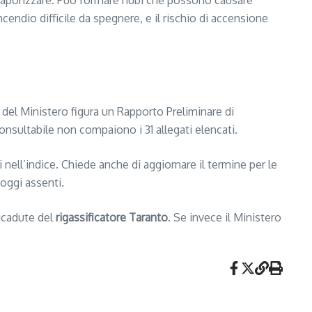
e vaporizzare. Può formare nubi che possono causare
incendio difficile da spegnere, e il rischio di accensione
del Ministero figura un Rapporto Preliminare di
onsultabile non compaiono i 31 allegati elencati.
 nell’indice. Chiede anche di aggiornare il termine per le
 oggi assenti.
ricadute del
rigassificatore Taranto
. Se invece il Ministero