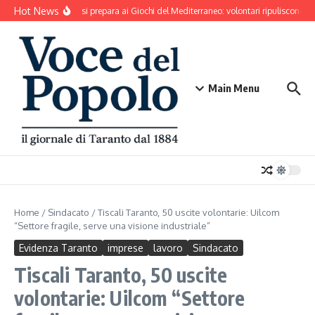
Salta al contenuto
Hot News
Taranto si prepara ai Giochi del Mediterraneo: volontari ripuliscono Pa
Main Menu
Home
/
Sindacato
/
Tiscali Taranto, 50 uscite volontarie: Uilcom
“Settore fragile, serve una visione industriale”
Evidenza Taranto
imprese
lavoro
Sindacato
Tiscali Taranto, 50 uscite
volontarie: Uilcom “Settore