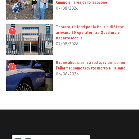
Cimino e l’area dello Iacovone
07/08/2026
Taranto, rinforzi per la Polizia di Stato:
2
arrivano 26 operatori tra Questura e
Reparto Mobile
07/08/2026
Il cane abbaia senza sosta, i vicini danno
3
l’allarme: uomo trovato morto a Talsano
06/08/2026