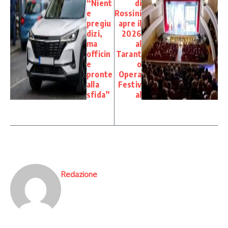
“Nient
di
e
Rossini
pregiu
apre il
dizi,
2026
ma
al
officin
Tarant
e
o
pronte
Opera
alla
Festiv
sfida”
al
Redazione