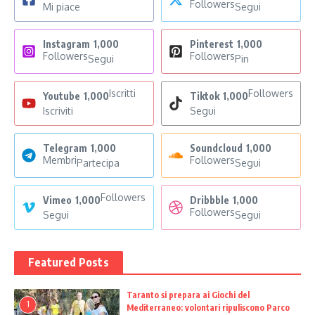
Followers
Mi piace
Segui
Instagram
1,000
Pinterest
1,000
Followers
Followers
Segui
Pin
Iscritti
Followers
Youtube
1,000
Tiktok
1,000
Iscriviti
Segui
Telegram
1,000
Soundcloud
1,000
Membri
Followers
Partecipa
Segui
Followers
Vimeo
1,000
Dribbble
1,000
Followers
Segui
Segui
Featured Posts
Taranto si prepara ai Giochi del
1
Mediterraneo: volontari ripuliscono Parco