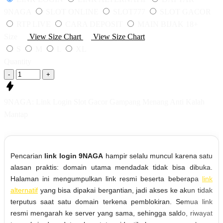
9NAGA
SLOT ONLINE
SLOT777
SLOT GACOR
RTP LIVE
CARA DEPOSIT
MAIN BIJAK 18+
Size
View Size Chart
View Size Chart
S
M
L
XL
Quantity
-
+
9NAGA: Link Login Slot Gacor Gampang Menang Anti Kalah
Mantap
Pencarian
link login 9NAGA
hampir selalu muncul karena satu
alasan praktis: domain utama mendadak tidak bisa dibuka.
Halaman ini mengumpulkan link resmi beserta beberapa
link
alternatif
yang bisa dipakai bergantian, jadi akses ke akun tidak
terputus saat satu domain terkena pemblokiran. Semua link
resmi mengarah ke server yang sama, sehingga saldo, riwayat