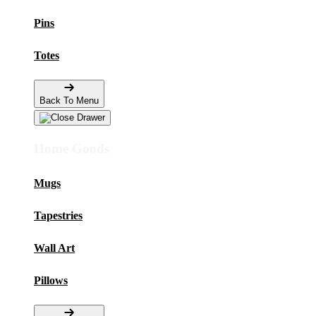
Pins
Totes
Back To Menu
Home Goods
Mugs
Tapestries
Wall Art
Pillows