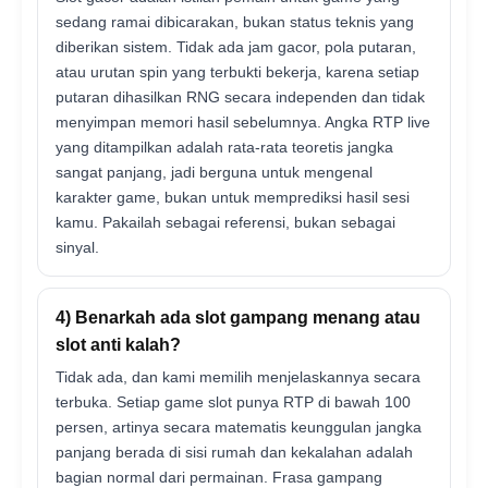
sedang ramai dibicarakan, bukan status teknis yang
diberikan sistem. Tidak ada jam gacor, pola putaran,
atau urutan spin yang terbukti bekerja, karena setiap
putaran dihasilkan RNG secara independen dan tidak
menyimpan memori hasil sebelumnya. Angka RTP live
yang ditampilkan adalah rata-rata teoretis jangka
sangat panjang, jadi berguna untuk mengenal
karakter game, bukan untuk memprediksi hasil sesi
kamu. Pakailah sebagai referensi, bukan sebagai
sinyal.
4) Benarkah ada slot gampang menang atau
slot anti kalah?
Tidak ada, dan kami memilih menjelaskannya secara
terbuka. Setiap game slot punya RTP di bawah 100
persen, artinya secara matematis keunggulan jangka
panjang berada di sisi rumah dan kekalahan adalah
bagian normal dari permainan. Frasa gampang