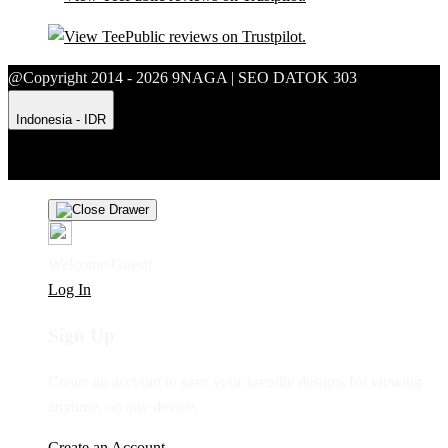
@Copyright 2014 - 2026 9NAGA | SEO DATOK 303
Indonesia - IDR
Product Safety
Intellectual Property Policy
CA: Do Not Sell My
Personal Information
Privacy Policy
Terms
Welcome Guest!
Log In
Sign Up
Create an account to save your favorite designs for viewing
anytime, on any device.
Create an Account