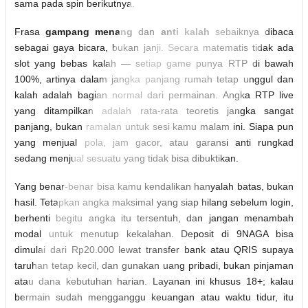
sama pada spin berikutnya.
Frasa
gampang menang
dan
anti kalah
sebaiknya dibaca
sebagai gaya bicara, bukan janji. Secara matematis tidak ada
slot yang bebas kalah — setiap game punya RTP di bawah
100%, artinya dalam jangka panjang rumah tetap unggul dan
kalah adalah bagian normal dari permainan. Angka RTP live
yang ditampilkan adalah rata-rata teoretis jangka sangat
panjang, bukan ramalan untuk sesi kamu malam ini. Siapa pun
yang menjual pola, jam gacor, atau garansi anti rungkad
sedang menjual sesuatu yang tidak bisa dibuktikan.
Yang benar-benar bisa kamu kendalikan hanyalah batas, bukan
hasil. Tetapkan angka maksimal yang siap hilang sebelum login,
berhenti begitu angka itu tersentuh, dan jangan menambah
modal untuk menutup kekalahan. Deposit di 9NAGA bisa
dimulai dari Rp20.000 lewat transfer bank atau QRIS supaya
taruhan tetap kecil, dan gunakan uang pribadi, bukan pinjaman
atau dana kebutuhan harian. Layanan ini khusus 18+; kalau
bermain sudah mengganggu keuangan atau waktu tidur, itu