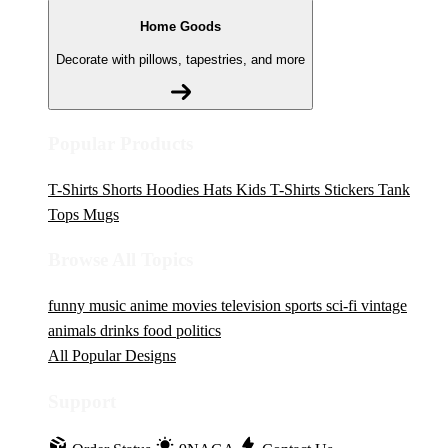
Home Goods
Decorate with pillows, tapestries, and more
Popular Products
T-Shirts
Shorts
Hoodies
Hats
Kids T-Shirts
Stickers
Tank
Tops
Mugs
Browse All Topics
funny
music
anime
movies
television
sports
sci-fi
vintage
animals
drinks
food
politics
All Popular Designs
Support