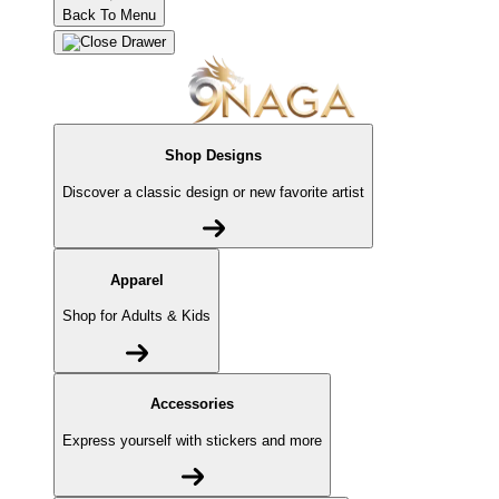
Back To Menu
Shop Designs
Discover a classic design or new favorite artist
Apparel
Shop for Adults & Kids
Accessories
Express yourself with stickers and more