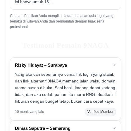
ini hanya untuk 18+.
Catatan: Pastikan Anda mengikuti aturan batasan usia legal yang
berlaku di wilayah Anda dan bermainlah dengan bijak serta
profesional.
Testimoni Pemain 9NAGA
Rizky Hidayat – Surabaya
✔
Yang aku cari sebenarnya cuma link login yang stabil,
dan link alternatif 9NAGA memang jalan waktu domain
utama susah dibuka. Soal hasil, kadang dapat kadang
tidak, dan aku sudah paham itu murni RNG. Buatku ini
hiburan dengan budget tetap, bukan cara cepat kaya.
10 menit yang lalu
Verified Member
Dimas Saputra – Semarang
✔