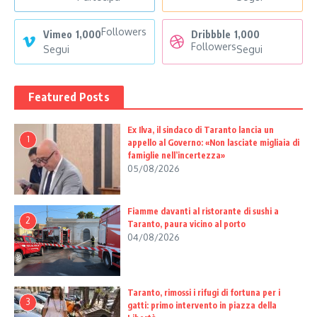
Followers
Vimeo
1,000
Dribbble
1,000
Followers
Segui
Segui
Featured Posts
Ex Ilva, il sindaco di Taranto lancia un
1
appello al Governo: «Non lasciate migliaia di
famiglie nell’incertezza»
05/08/2026
Fiamme davanti al ristorante di sushi a
2
Taranto, paura vicino al porto
04/08/2026
Taranto, rimossi i rifugi di fortuna per i
3
gatti: primo intervento in piazza della