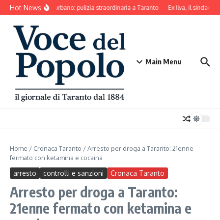
Salta al contenuto
Hot News
Decoro urbano: pulizia straordinaria a Taranto
Ex Ilva, il sindaco d
Main Menu
Home
/
Cronaca Taranto
/
Arresto per droga a Taranto: 21enne
fermato con ketamina e cocaina
arresto
controlli e sanzioni
Cronaca Taranto
Arresto per droga a Taranto:
21enne fermato con ketamina e