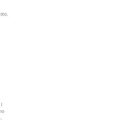
sto.
 I
nno
.