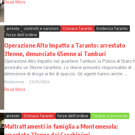
Read More
arresto
controlli e sanzioni
Cronaca Taranto
Evidenza Taranto
forze dell'ordine
Operazione Alto Impatto a Taranto: arrestato
31enne, denunciato 65enne ai Tamburi
Operazione Alto Impatto nel quartiere Tamburi: la Polizia di Stato 
arrestato un 31enne tarantino. Lo ritiene presunto responsabile di
detenzione di droga ai fini di spaccio. Gli agenti hanno anche ...
Redazione
23/01/2026
Read More
arresto
Cronaca Taranto
forze dell'ordine
Taranto e provincia
Maltrattamenti in famiglia a Montemesola:
arrestato 27enne dai Carabinieri