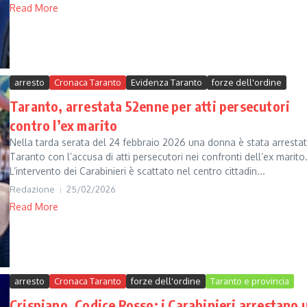
Read More
arresto
Cronaca Taranto
Evidenza Taranto
forze dell'ordine
Taranto, arrestata 52enne per atti persecutori
contro l’ex marito
Nella tarda serata del 24 febbraio 2026 una donna è stata arresta
Taranto con l’accusa di atti persecutori nei confronti dell’ex marito
L’intervento dei Carabinieri è scattato nel centro cittadin...
Redazione
25/02/2026
Read More
arresto
Cronaca Taranto
forze dell'ordine
Taranto e provincia
Crispiano, Codice Rosso: i Carabinieri arrestano 