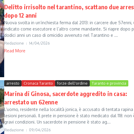
Delitto irrisolto nel tarantino, scattano due arres
dopo 12 anni
Nuova svolta in un’inchiesta ferma dal 2013: in carcere due 57enni,
indicato come esecutore e l’altro come mandante. Si riapre dopo pi
dodici anni un caso di omicidio avvenuto nel Tarantino e ...
Redazione
14/04/2026
Read More
arresto
Cronaca Taranto
forze dell'ordine
Taranto e provincia
Marina di Ginosa, sacerdote aggredito in casa:
arrestato un 62enne
L’uomo, residente nella località jonica, è accusato di tentata rapina
lesioni personali. Il prete in pensione è stato medicato dal 118: non 
gravi condizioni. Un sacerdote in pensione è stato ag...
Redazione
09/04/2026