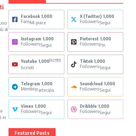
ti
Facebook
1,000
X (Twitter)
1,000
Fans
Followers
Mi piace
Segui
 uno
ù di
Instagram
1,000
Pinterest
1,000
Followers
Followers
Segui
Pin
Iscritti
Youtube
1,000
Tiktok
1,000
Followers
Iscriviti
Segui
Telegram
1,000
Soundcloud
1,000
Membri
Followers
Partecipa
Segui
Vimeo
1,000
Dribbble
1,000
 e
Followers
Followers
Segui
Segui
è in
Featured Posts