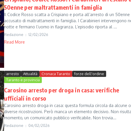
50enne per maltrattamenti in famiglia
Il Codice Rosso scatta a Crispiano e porta all’arresto di un 50enne
accusato di maltrattamenti in famiglia. I Carabinieri intervengono n
notte e fermano l’uomo in flagranza. L’episodio riporta al ...
Redazione
12/02/2026
Read More
arresto
Attualità
Cronaca Taranto
forze dell'ordine
Taranto e provincia
Carosino arresto per droga in casa: verifiche
ufficiali in corso
Carosino arresto droga in casa: questa formula circola da alcune o
diverse ricostruzioni. Però manca un elemento decisivo. Non risulta
momento, un comunicato pubblico verificabile. Non trovia...
Redazione
04/02/2026