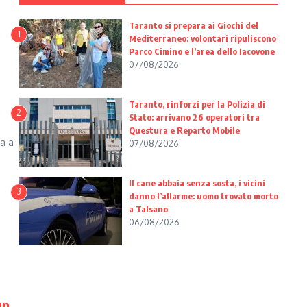
Taranto si prepara ai Giochi del
1
Mediterraneo: volontari ripuliscono
Parco Cimino e l’area dello Iacovone
07/08/2026
Taranto, rinforzi per la Polizia di
2
Stato: arrivano 26 operatori tra
Questura e Reparto Mobile
ta a
07/08/2026
.
Il cane abbaia senza sosta, i vicini
3
danno l’allarme: uomo trovato morto
a Talsano
06/08/2026
un