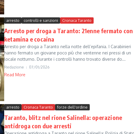
arresto
controlli e sanzioni
Cronaca Taranto
Arresto per droga a Taranto: 21enne fermato con
ketamina e cocaina
Arresto per droga a Taranto nella notte dell’epifania. I Carabinieri
hanno fermato un giovane poco più che ventenne nei pressi di un
locale notturno. Durante i controlli hanno trovato diverse do...
Redazione
07/01/2026
Read More
arresto
Cronaca Taranto
forze dell'ordine
Taranto, blitz nel rione Salinella: operazione
antidroga con due arresti
Operazione antidroga a Taranto nel rione Salinella: Polizia di Stat