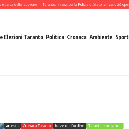
a dello Iacovone
Taranto, rinforzi per la Polizia di Stato: arrivano 26 operatori 
e Elezioni Taranto
Politica
Cronaca
Ambiente
Sport
arresto
Cronaca Taranto
forze dell'ordine
Taranto e provincia