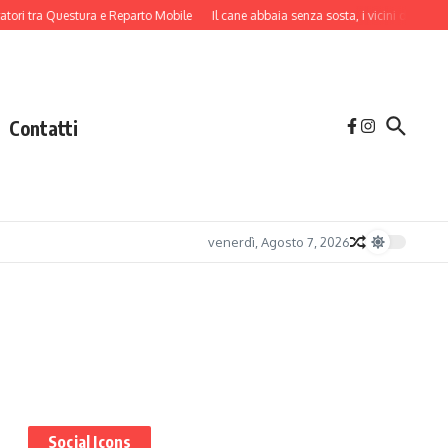
tra Questura e Reparto Mobile
Il cane abbaia senza sosta, i vicini danno l’allarm
Contatti
venerdì, Agosto 7, 2026
Social Icons