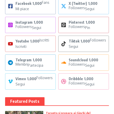
Fans
Facebook
1,000
X (Twitter)
1,000
Followers
Mi piace
Segui
Instagram
1,000
Pinterest
1,000
Followers
Followers
Segui
Pin
Iscritti
Followers
Youtube
1,000
Tiktok
1,000
Iscriviti
Segui
Telegram
1,000
Soundcloud
1,000
Membri
Followers
Partecipa
Segui
Followers
Vimeo
1,000
Dribbble
1,000
Followers
Segui
Segui
Featured Posts
Taranto si prepara ai Giochi del