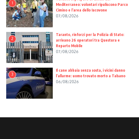
1
Mediterraneo: volontari ripuliscono Parco
Cimino e l’area dello Iacovone
07/08/2026
Taranto, rinforzi per la Polizia di Stato:
2
arrivano 26 operatori tra Questura e
Reparto Mobile
07/08/2026
Il cane abbaia senza sosta, i vicini danno
3
l’allarme: uomo trovato morto a Talsano
06/08/2026