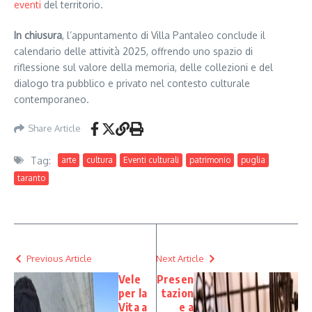
eventi
del territorio.
In chiusura
, l’appuntamento di Villa Pantaleo conclude il
calendario delle attività 2025, offrendo uno spazio di
riflessione sul valore della memoria, delle collezioni e del
dialogo tra pubblico e privato nel contesto culturale
contemporaneo.
Share Article
Tag:
arte
cultura
Eventi culturali
patrimonio
puglia
taranto
Previous Article
Next Article
Vele
Presen
per la
tazion
Vita a
e a