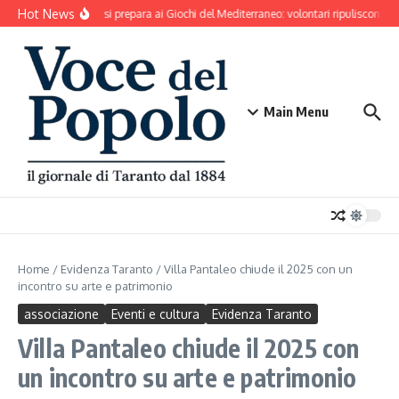
Salta al contenuto
Hot News
Taranto si prepara ai Giochi del Mediterraneo: volontari ripuliscono Pa
Main Menu
Home
/
Evidenza Taranto
/
Villa Pantaleo chiude il 2025 con un
incontro su arte e patrimonio
associazione
Eventi e cultura
Evidenza Taranto
Villa Pantaleo chiude il 2025 con
un incontro su arte e patrimonio