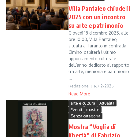
Villa Pantaleo chiude il
2025 con un incontro
su arte e patrimonio
Giovedì 18 dicembre 2025, alle
ore 10.00, Villa Pantaleo,
situata a Taranto in contrada
Cimino, ospiterà l’ultimo
appuntamento culturale
dell’anno, dedicato al rapporto
tra arte, memoria e patrimonio
...
Redazione
16/12/2025
Read More
arte e cultura
Attualità
Eventi
mostre
Senza categoria
Mostra “Voglia di
libertà” di Fabrizio