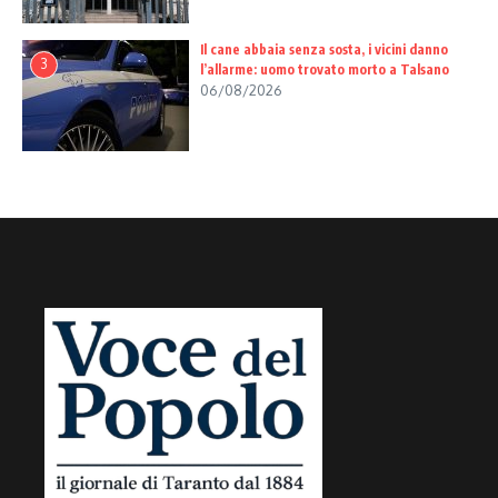
Il cane abbaia senza sosta, i vicini danno
3
l’allarme: uomo trovato morto a Talsano
06/08/2026