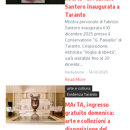
Santoro inaugurata a
Taranto
Mostra personale di Fabrizio
Santoro inaugurata il 10
dicembre 2025 presso il
Conservatorio “G. Paisiello” di
Taranto. L’esposizione,
intitolata “Voglia di libertà”,
sarà visitabile fino al 20
dicembr...
Redazione
14/12/2025
Read More
arte e cultura
Evidenza Taranto
MArTA, ingresso
gratuito domenica:
arte e collezioni a
disposizione del