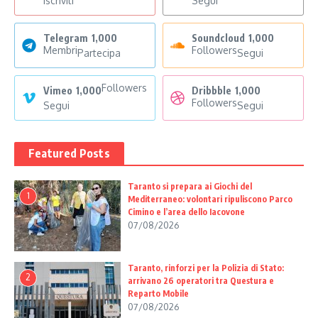
Iscriviti
Segui
Telegram
1,000
Soundcloud
1,000
Membri
Followers
Partecipa
Segui
Followers
Vimeo
1,000
Dribbble
1,000
Followers
Segui
Segui
Featured Posts
Taranto si prepara ai Giochi del
1
Mediterraneo: volontari ripuliscono Parco
Cimino e l’area dello Iacovone
07/08/2026
Taranto, rinforzi per la Polizia di Stato:
2
arrivano 26 operatori tra Questura e
Reparto Mobile
07/08/2026