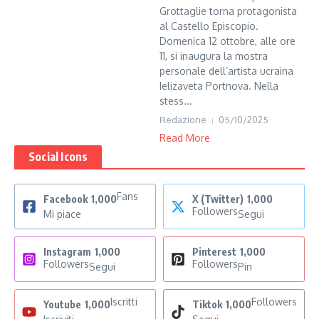
Grottaglie torna protagonista
al Castello Episcopio.
Domenica 12 ottobre, alle ore
11, si inaugura la mostra
personale dell’artista ucraina
Ielizaveta Portnova. Nella
stess...
Redazione
05/10/2025
Read More
Social Icons
Fans
Facebook
1,000
X (Twitter)
1,000
Followers
Mi piace
Segui
Instagram
1,000
Pinterest
1,000
Followers
Followers
Segui
Pin
Iscritti
Followers
Youtube
1,000
Tiktok
1,000