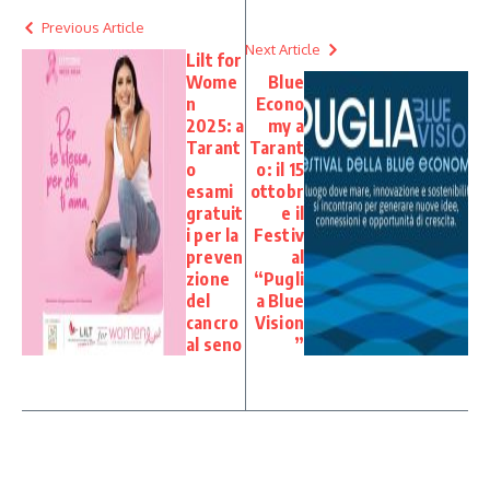
Previous Article
Next Article
Lilt for
Wome
Blue
n
Econo
2025: a
my a
Tarant
Tarant
o
o: il 15
esami
ottobr
gratuit
e il
i per la
Festiv
preven
al
zione
“Pugli
del
a Blue
cancro
Vision
al seno
”