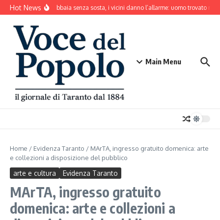
Salta al contenuto
Hot News
Il cane abbaia senza sosta, i vicini danno l’allarme: uomo trovato mor
Main Menu
Home
/
Evidenza Taranto
/
MArTA, ingresso gratuito domenica: arte
e collezioni a disposizione del pubblico
arte e cultura
Evidenza Taranto
MArTA, ingresso gratuito
domenica: arte e collezioni a