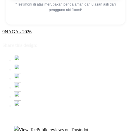
*Testimoni di atas merupakan pengalaman dan ulasan asli dari
pengguna aktif kami*
9NAGA - 2026
Share this design: