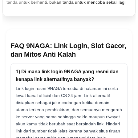
tanda untuk berhenti, bukan tanda untuk mencoba sekali lagi.
FAQ 9NAGA: Link Login, Slot Gacor,
dan Mitos Anti Kalah
1) Di mana link login 9NAGA yang resmi dan
kenapa link alternatifnya banyak?
Link login resmi 9NAGA tersedia di halaman ini serta
lewat kanal official dan CS 24 jam. Link alternatif
disiapkan sebagai jalur cadangan ketika domain
utama terkena pemblokiran, dan semuanya mengarah
ke server yang sama sehingga saldo maupun riwayat
akun kamu tidak berubah saat berpindah link. Hindari
link dari sumber tidak jelas karena banyak situs tiruan
memakai nama mirip untuk mencuri data login.