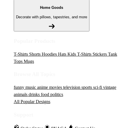
Home Goods
Decorate with pillows, tapestries, and more
Popular Products
T-Shirts
Shorts
Hoodies
Hats
Kids T-Shirts
Stickers
Tank
Tops
Mugs
Browse All Topics
funny
music
anime
movies
television
sports
sci-fi
vintage
animals
drinks
food
politics
All Popular Designs
Support