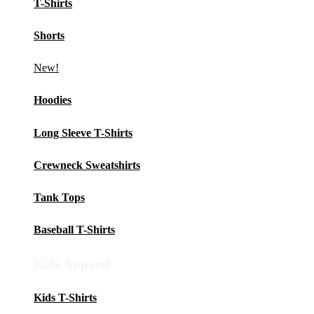
T-Shirts
Shorts
New!
Hoodies
Long Sleeve T-Shirts
Crewneck Sweatshirts
Tank Tops
Baseball T-Shirts
Kids Apparel
Kids T-Shirts