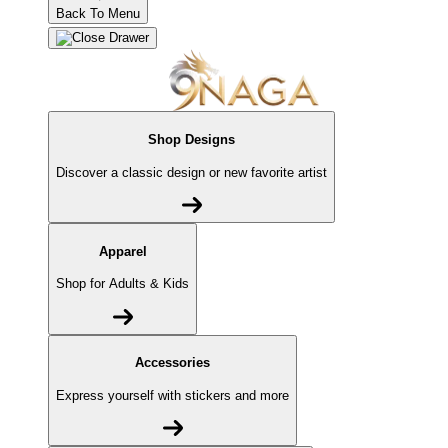
Back To Menu
Shop Designs
Discover a classic design or new favorite artist
Apparel
Shop for Adults & Kids
Accessories
Express yourself with stickers and more