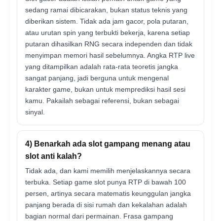
sedang ramai dibicarakan, bukan status teknis yang
diberikan sistem. Tidak ada jam gacor, pola putaran,
atau urutan spin yang terbukti bekerja, karena setiap
putaran dihasilkan RNG secara independen dan tidak
menyimpan memori hasil sebelumnya. Angka RTP live
yang ditampilkan adalah rata-rata teoretis jangka
sangat panjang, jadi berguna untuk mengenal
karakter game, bukan untuk memprediksi hasil sesi
kamu. Pakailah sebagai referensi, bukan sebagai
sinyal.
4) Benarkah ada slot gampang menang atau
slot anti kalah?
Tidak ada, dan kami memilih menjelaskannya secara
terbuka. Setiap game slot punya RTP di bawah 100
persen, artinya secara matematis keunggulan jangka
panjang berada di sisi rumah dan kekalahan adalah
bagian normal dari permainan. Frasa gampang