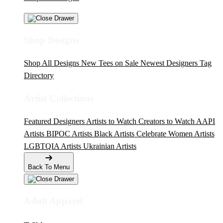
Shop Designs
Shop All Designs
New Tees on Sale
Newest Designers
Tag
Directory
Artist Collections
Featured Designers
Artists to Watch
Creators to Watch
AAPI
Artists
BIPOC Artists
Black Artists
Celebrate Women Artists
LGBTQIA Artists
Ukrainian Artists
Back To Menu
Adult Apparel