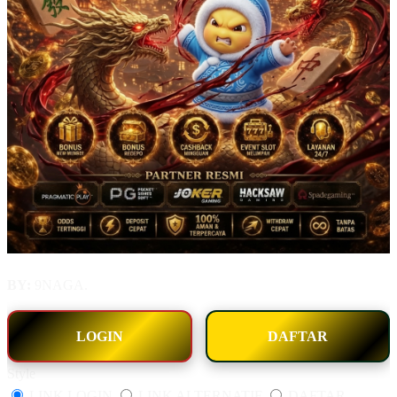
BY:
9NAGA.
LOGIN
DAFTAR
Style
LINK LOGIN
LINK ALTERNATIF
DAFTAR