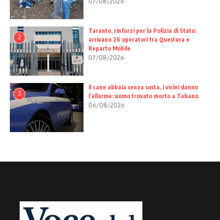
07/08/2026
Taranto, rinforzi per la Polizia di Stato:
2
arrivano 26 operatori tra Questura e
Reparto Mobile
07/08/2026
Il cane abbaia senza sosta, i vicini danno
3
l’allarme: uomo trovato morto a Talsano
06/08/2026