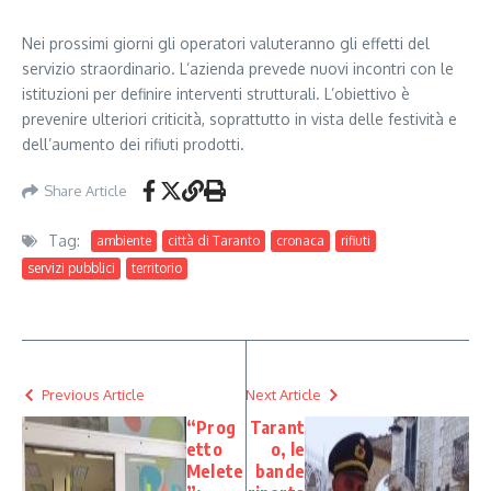
Nei prossimi giorni gli operatori valuteranno gli effetti del
servizio straordinario. L’azienda prevede nuovi incontri con le
istituzioni per definire interventi strutturali. L’obiettivo è
prevenire ulteriori criticità, soprattutto in vista delle festività e
dell’aumento dei rifiuti prodotti.
Share Article
Tag:
ambiente
città di Taranto
cronaca
rifiuti
servizi pubblici
territorio
Previous Article
Next Article
“Prog
Tarant
etto
o, le
Melete
bande