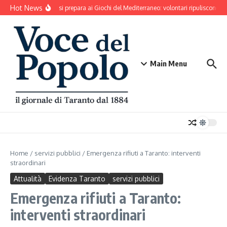
Salta al contenuto
Hot News
Taranto si prepara ai Giochi del Mediterraneo: volontari ripuliscono Pa
Main Menu
Home
/
servizi pubblici
/
Emergenza rifiuti a Taranto: interventi
straordinari
Attualità
Evidenza Taranto
servizi pubblici
Emergenza rifiuti a Taranto:
interventi straordinari