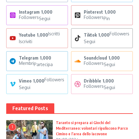
Instagram
1,000
Pinterest
1,000
Followers
Followers
Segui
Pin
Iscritti
Followers
Youtube
1,000
Tiktok
1,000
Iscriviti
Segui
Telegram
1,000
Soundcloud
1,000
Membri
Followers
Partecipa
Segui
Followers
Vimeo
1,000
Dribbble
1,000
Followers
Segui
Segui
Featured Posts
Taranto si prepara ai Giochi del
1
Mediterraneo: volontari ripuliscono Parco
Cimino e l’area dello Iacovone