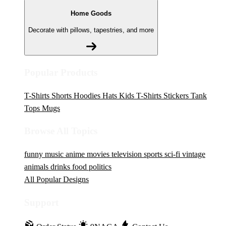
Home Goods
Decorate with pillows, tapestries, and more
Popular Products
T-Shirts
Shorts
Hoodies
Hats
Kids T-Shirts
Stickers
Tank
Tops
Mugs
Browse All Topics
funny
music
anime
movies
television
sports
sci-fi
vintage
animals
drinks
food
politics
All Popular Designs
Support