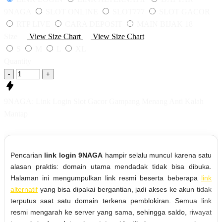
9NAGA
SLOT ONLINE
SLOT777
SLOT GACOR
RTP LIVE
CARA DEPOSIT
MAIN BIJAK 18+
Size
View Size Chart
View Size Chart
S
M
L
XL
Quantity
-
+
9NAGA: Link Login Slot Gacor Gampang Menang Anti Kalah
Mantap
Pencarian
link login 9NAGA
hampir selalu muncul karena satu
alasan praktis: domain utama mendadak tidak bisa dibuka.
Halaman ini mengumpulkan link resmi beserta beberapa
link
alternatif
yang bisa dipakai bergantian, jadi akses ke akun tidak
terputus saat satu domain terkena pemblokiran. Semua link
resmi mengarah ke server yang sama, sehingga saldo, riwayat