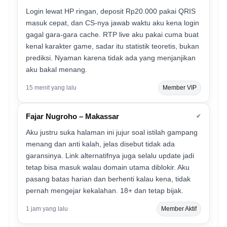
Login lewat HP ringan, deposit Rp20.000 pakai QRIS
masuk cepat, dan CS-nya jawab waktu aku kena login
gagal gara-gara cache. RTP live aku pakai cuma buat
kenal karakter game, sadar itu statistik teoretis, bukan
prediksi. Nyaman karena tidak ada yang menjanjikan
aku bakal menang.
15 menit yang lalu
Member VIP
Fajar Nugroho – Makassar
✔
Aku justru suka halaman ini jujur soal istilah gampang
menang dan anti kalah, jelas disebut tidak ada
garansinya. Link alternatifnya juga selalu update jadi
tetap bisa masuk walau domain utama diblokir. Aku
pasang batas harian dan berhenti kalau kena, tidak
pernah mengejar kekalahan. 18+ dan tetap bijak.
1 jam yang lalu
Member Aktif