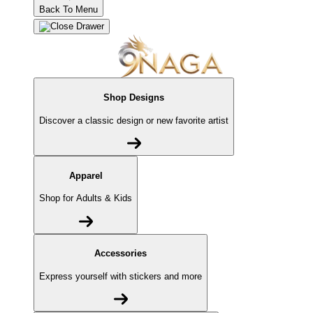
Back To Menu
Shop Designs
Discover a classic design or new favorite artist
Apparel
Shop for Adults & Kids
Accessories
Express yourself with stickers and more