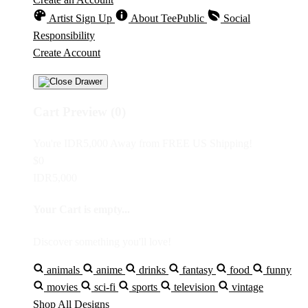
Artist Sign Up
About TeePublic
Social
Responsibility
Create Account
Cart Preview (0)
You're
IDR5,000
Away from
FREE US Shipping!
$0
IDR5,000
Your Cart is empty...
Discover something you'll love!
animals
anime
drinks
fantasy
food
funny
movies
sci-fi
sports
television
vintage
Shop All Designs