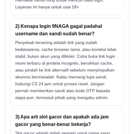
Layanan ini hanya untuk usia 18+.
2) Kenapa login 9NAGA gagal padahal
username dan sandi sudah benar?
Penyebab tersering adalah link yang sudah
kedaluwarsa, cache browser lama, atau koneksi tidak
stabil, bukan akun yang diblokir. Coba buka link login
resmi terbaru di jendela incognito, bersihkan cache,
atau pindah ke link alternatif sebelum menyimpulkan
akunmu bermasalah. Kalau memang lupa sandi,
hubungi CS 24 jam untuk proses reset. Jangan
pernah memberikan sandi atau kode OTP kepada
siapa pun, termasuk pihak yang mengaku admin.
3) Apa arti slot gacor dan apakah ada jam
gacor yang benar-benar bekerja?
Slot gacor adalah istilah pemain untuk game yang