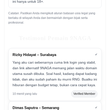
ini hanya untuk 18+.
Catatan: Pastikan Anda mengikuti aturan batasan usia legal yang
berlaku di wilayah Anda dan bermainlah dengan bijak serta
profesional.
Testimoni Pemain 9NAGA
Rizky Hidayat – Surabaya
✔
Yang aku cari sebenarnya cuma link login yang stabil,
dan link alternatif 9NAGA memang jalan waktu domain
utama susah dibuka. Soal hasil, kadang dapat kadang
tidak, dan aku sudah paham itu murni RNG. Buatku ini
hiburan dengan budget tetap, bukan cara cepat kaya.
10 menit yang lalu
Verified Member
Dimas Saputra – Semarang
✔