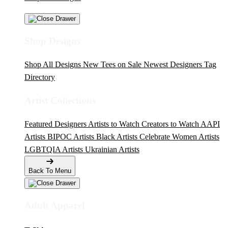
Shop Designs
Shop All Designs
New Tees on Sale
Newest Designers
Tag
Directory
Artist Collections
Featured Designers
Artists to Watch
Creators to Watch
AAPI
Artists
BIPOC Artists
Black Artists
Celebrate Women Artists
LGBTQIA Artists
Ukrainian Artists
Back To Menu
Adult Apparel