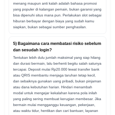
menang maupun anti kalah adalah bahasa promosi
yang populer di kalangan pemain, bukan garansi yang
bisa dipenuhi situs mana pun. Perlakukan slot sebagai
hiburan berbayar dengan biaya yang sudah kamu
siapkan, bukan sebagai sumber penghasilan.
5) Bagaimana cara membatasi risiko sebelum
dan sesudah login?
Tentukan lebih dulu jumlah maksimal yang siap hilang
dan durasi bermain, lalu berhenti begitu salah satunya
tercapai. Deposit mulai Rp20.000 lewat transfer bank
atau QRIS membantu menjaga taruhan tetap kecil,
dan sebaiknya gunakan uang pribadi, bukan pinjaman
atau dana kebutuhan harian. Hindari menambah
modal untuk mengejar kekalahan karena pola inilah
yang paling sering membuat kerugian membesar. Jika
bermain mulai mengganggu keuangan, pekerjaan,
atau waktu tidur, hentikan dan cari bantuan; layanan