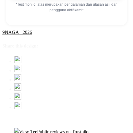
*Testimoni di atas merupakan pengalaman dan ulasan asli dari
pengguna aktif kami*
9NAGA - 2026
Share this design: