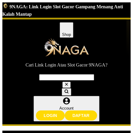
9NAGA: Link Login Slot Gacor Gampang Menang Anti
Kalah Mantap
Shop
Cari Link Login Atau Slot Gacor 9NAGA?
Account
LOGIN
DAFTAR