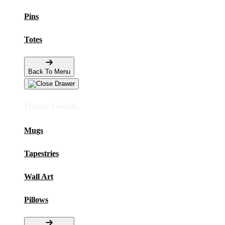
Pins
Totes
Back To Menu
Home Goods
Mugs
Tapestries
Wall Art
Pillows