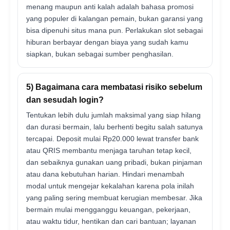
menang maupun anti kalah adalah bahasa promosi
yang populer di kalangan pemain, bukan garansi yang
bisa dipenuhi situs mana pun. Perlakukan slot sebagai
hiburan berbayar dengan biaya yang sudah kamu
siapkan, bukan sebagai sumber penghasilan.
5) Bagaimana cara membatasi risiko sebelum
dan sesudah login?
Tentukan lebih dulu jumlah maksimal yang siap hilang
dan durasi bermain, lalu berhenti begitu salah satunya
tercapai. Deposit mulai Rp20.000 lewat transfer bank
atau QRIS membantu menjaga taruhan tetap kecil,
dan sebaiknya gunakan uang pribadi, bukan pinjaman
atau dana kebutuhan harian. Hindari menambah
modal untuk mengejar kekalahan karena pola inilah
yang paling sering membuat kerugian membesar. Jika
bermain mulai mengganggu keuangan, pekerjaan,
atau waktu tidur, hentikan dan cari bantuan; layanan