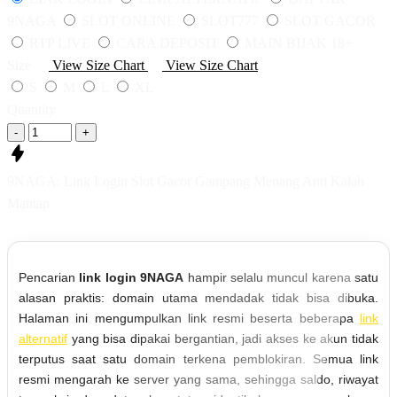
9NAGA
SLOT ONLINE
SLOT777
SLOT GACOR
RTP LIVE
CARA DEPOSIT
MAIN BIJAK 18+
Size
View Size Chart
View Size Chart
S
M
L
XL
Quantity
-
+
9NAGA: Link Login Slot Gacor Gampang Menang Anti Kalah
Mantap
Pencarian
link login 9NAGA
hampir selalu muncul karena satu
alasan praktis: domain utama mendadak tidak bisa dibuka.
Halaman ini mengumpulkan link resmi beserta beberapa
link
alternatif
yang bisa dipakai bergantian, jadi akses ke akun tidak
terputus saat satu domain terkena pemblokiran. Semua link
resmi mengarah ke server yang sama, sehingga saldo, riwayat