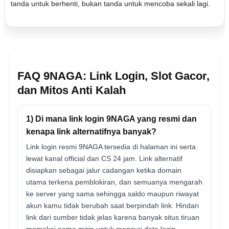
tanda untuk berhenti, bukan tanda untuk mencoba sekali lagi.
FAQ 9NAGA: Link Login, Slot Gacor,
dan Mitos Anti Kalah
1) Di mana link login 9NAGA yang resmi dan
kenapa link alternatifnya banyak?
Link login resmi 9NAGA tersedia di halaman ini serta
lewat kanal official dan CS 24 jam. Link alternatif
disiapkan sebagai jalur cadangan ketika domain
utama terkena pemblokiran, dan semuanya mengarah
ke server yang sama sehingga saldo maupun riwayat
akun kamu tidak berubah saat berpindah link. Hindari
link dari sumber tidak jelas karena banyak situs tiruan
memakai nama mirip untuk mencuri data login.