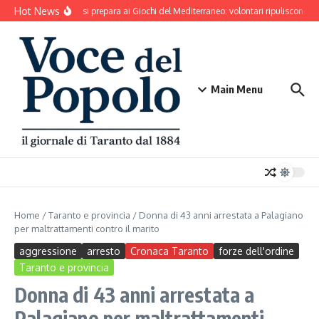
Salta al contenuto
Hot News
Taranto si prepara ai Giochi del Mediterraneo: volontari ripuliscono Pa
Main Menu
Home
/
Taranto e provincia
/
Donna di 43 anni arrestata a Palagiano
per maltrattamenti contro il marito
aggressione
arresto
Cronaca Taranto
forze dell'ordine
Taranto e provincia
Donna di 43 anni arrestata a
Palagiano per maltrattamenti