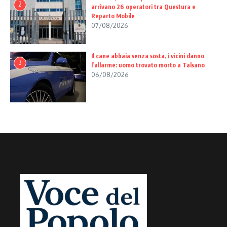
2
arrivano 26 operatori tra Questura e
Reparto Mobile
07/08/2026
Il cane abbaia senza sosta, i vicini danno
3
l’allarme: uomo trovato morto a Talsano
06/08/2026