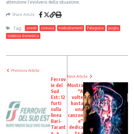
attenzione l’evolversi della situazione.
Share Article
Tag:
arresti
cronaca
maltrattamenti
Palagiano
puglia
violenza domestica
Previous Article
Next Article
Ferrov
ie del
Mostra
Sud
“A
Est: 12
volte
furti
basta
sulla
una
linea
canzon
Bari-
e”
Tarant
dedica
o, a
ta a