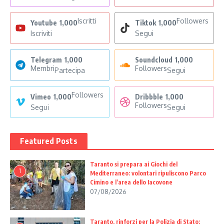
Iscritti
Followers
Youtube
1,000
Tiktok
1,000
Iscriviti
Segui
Telegram
1,000
Soundcloud
1,000
Membri
Followers
Partecipa
Segui
Followers
Vimeo
1,000
Dribbble
1,000
Followers
Segui
Segui
Featured Posts
Taranto si prepara ai Giochi del
1
Mediterraneo: volontari ripuliscono Parco
Cimino e l’area dello Iacovone
07/08/2026
Taranto, rinforzi per la Polizia di Stato: