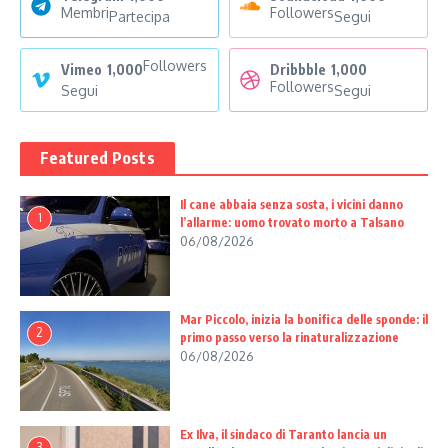
Membri
Followers
Partecipa
Segui
Followers
Vimeo
1,000
Dribbble
1,000
Followers
Segui
Segui
Featured Posts
Il cane abbaia senza sosta, i vicini danno
1
l’allarme: uomo trovato morto a Talsano
06/08/2026
Mar Piccolo, inizia la bonifica delle sponde: il
2
primo passo verso la rinaturalizzazione
06/08/2026
Ex Ilva, il sindaco di Taranto lancia un
3