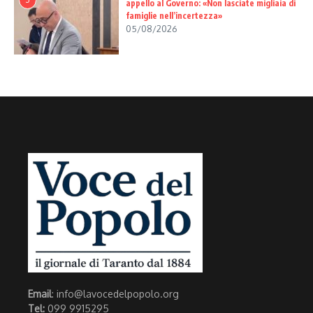
appello al Governo: «Non lasciate migliaia di
famiglie nell’incertezza»
05/08/2026
Email
: info@lavocedelpopolo.org
Tel:
099 9915295