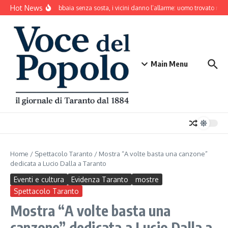
Salta al contenuto
Hot News
Il cane abbaia senza sosta, i vicini danno l’allarme: uomo trovato mor
Main Menu
Home
/
Spettacolo Taranto
/
Mostra “A volte basta una canzone”
dedicata a Lucio Dalla a Taranto
Eventi e cultura
Evidenza Taranto
mostre
Spettacolo Taranto
Mostra “A volte basta una
canzone” dedicata a Lucio Dalla a