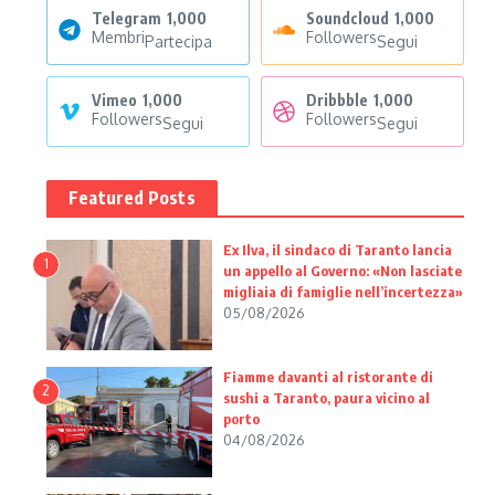
Telegram
1,000
Soundcloud
1,000
Membri
Followers
Partecipa
Segui
Vimeo
1,000
Dribbble
1,000
Followers
Followers
Segui
Segui
Featured Posts
Ex Ilva, il sindaco di Taranto lancia
1
un appello al Governo: «Non lasciate
migliaia di famiglie nell’incertezza»
05/08/2026
Fiamme davanti al ristorante di
2
sushi a Taranto, paura vicino al
porto
04/08/2026