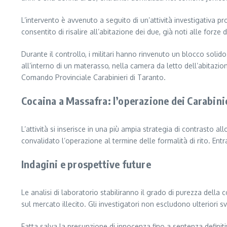
L’intervento è avvenuto a seguito di un’attività investigativa p
consentito di risalire all’abitazione dei due, già noti alle forze 
Durante il controllo, i militari hanno rinvenuto un blocco sol
all’interno di un materasso, nella camera da letto dell’abitazi
Comando Provinciale Carabinieri di Taranto.
Cocaina a Massafra: l’operazione dei Carabini
L’attività si inserisce in una più ampia strategia di contrasto all
convalidato l’operazione al termine delle formalità di rito. Entr
Indagini e prospettive future
Le analisi di laboratorio stabiliranno il grado di purezza della
sul mercato illecito. Gli investigatori non escludono ulteriori sv
Fatta salva la presunzione di innocenza fino a sentenza definiti