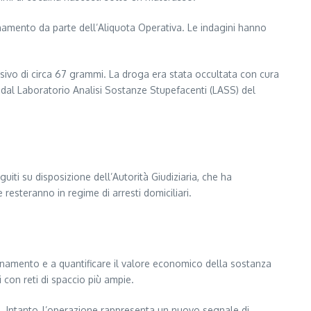
edinamento da parte dell’Aliquota Operativa. Le indagini hanno
ssivo di circa 67 grammi. La droga era stata occultata con cura
o dal Laboratorio Analisi Sostanze Stupefacenti (LASS) del
eguiti su disposizione dell’Autorità Giudiziaria, che ha
 resteranno in regime di arresti domiciliari.
gionamento e a quantificare il valore economico della sostanza
i con reti di spaccio più ampie.
ali. Intanto, l’operazione rappresenta un nuovo segnale di