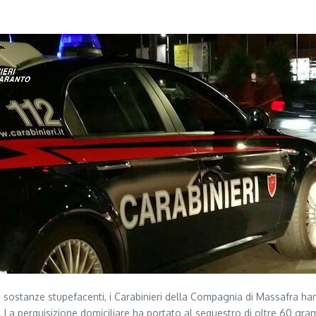
i sostanze stupefacenti, i Carabinieri della Compagnia di Massafra ha
. La perquisizione domiciliare ha portato al sequestro di oltre 60 gr