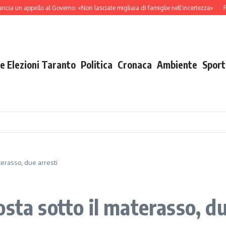
un appello al Governo: «Non lasciate migliaia di famiglie nell’incertezza»
Fiamme 
e Elezioni Taranto
Politica
Cronaca
Ambiente
Sport
terasso, due arresti
sta sotto il materasso, du