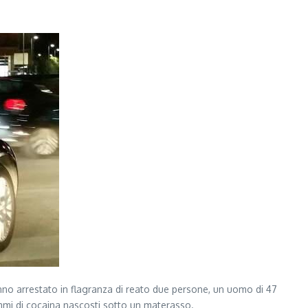
nno arrestato in flagranza di reato due persone, un uomo di 47
ammi di cocaina nascosti sotto un materasso.