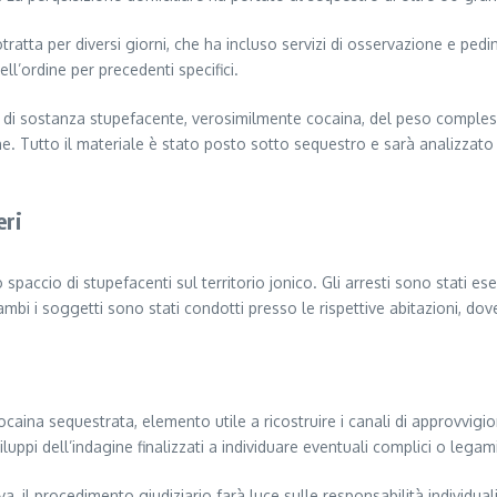
rotratta per diversi giorni, che ha incluso servizi di osservazione e p
dell’ordine per precedenti specifici.
ido di sostanza stupefacente, verosimilmente cocaina, del peso comple
one. Tutto il materiale è stato posto sotto sequestro e sarà analizzat
eri
o spaccio di stupefacenti sul territorio jonico. Gli arresti sono stati es
ambi i soggetti sono stati condotti presso le rispettive abitazioni, dove
 cocaina sequestrata, elemento utile a ricostruire i canali di approvvi
iluppi dell’indagine finalizzati a individuare eventuali complici o legam
va, il procedimento giudiziario farà luce sulle responsabilità individu