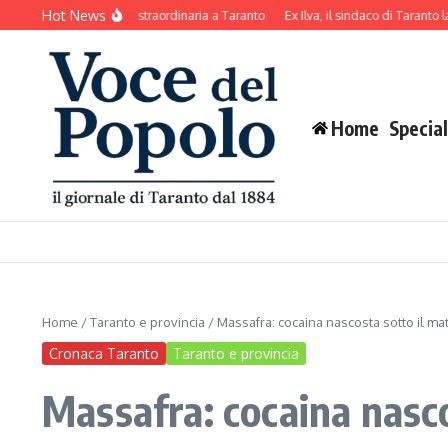
Salta al contenuto
Hot News
ro urbano: pulizia straordinaria a Taranto
Ex Ilva, il sindaco di Taranto lancia 
Home
Special
Home
/
Taranto e provincia
/
Massafra: cocaina nascosta sotto il ma
Cronaca Taranto
Taranto e provincia
Massafra: cocaina nasco