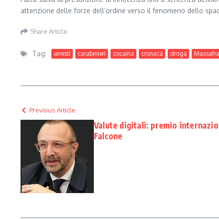
attenzione delle forze dell’ordine verso il fenomeno dello spac
Share Article
Tag:
arresti
carabinieri
cocaina
cronaca
droga
Massafr
Previous Article
Valute digitali: premio internazi
Falcone