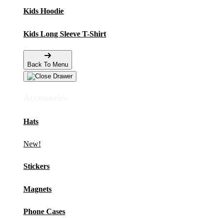
Kids Hoodie
Kids Long Sleeve T-Shirt
Back To Menu
Accessories
Hats
New!
Stickers
Magnets
Phone Cases