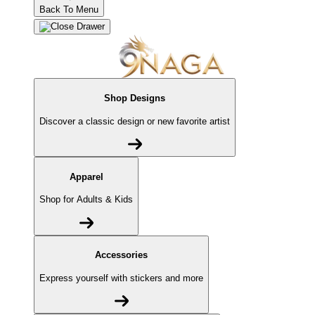
Back To Menu
Shop Designs
Discover a classic design or new favorite artist
Apparel
Shop for Adults & Kids
Accessories
Express yourself with stickers and more