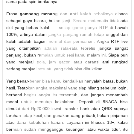
sama pada spin berikutnya.
Frasa
gampang menang
dan
anti kalah
sebaiknya dibaca
sebagai gaya bicara, bukan janji. Secara matematis tidak ada
slot yang bebas kalah — setiap game punya RTP di bawah
100%, artinya dalam jangka panjang rumah tetap unggul dan
kalah adalah bagian normal dari permainan. Angka RTP live
yang ditampilkan adalah rata-rata teoretis jangka sangat
panjang, bukan ramalan untuk sesi kamu malam ini. Siapa pun
yang menjual pola, jam gacor, atau garansi anti rungkad
sedang menjual sesuatu yang tidak bisa dibuktikan.
Yang benar-benar bisa kamu kendalikan hanyalah batas, bukan
hasil. Tetapkan angka maksimal yang siap hilang sebelum login,
berhenti begitu angka itu tersentuh, dan jangan menambah
modal untuk menutup kekalahan. Deposit di 9NAGA bisa
dimulai dari Rp20.000 lewat transfer bank atau QRIS supaya
taruhan tetap kecil, dan gunakan uang pribadi, bukan pinjaman
atau dana kebutuhan harian. Layanan ini khusus 18+; kalau
bermain sudah mengganggu keuangan atau waktu tidur, itu