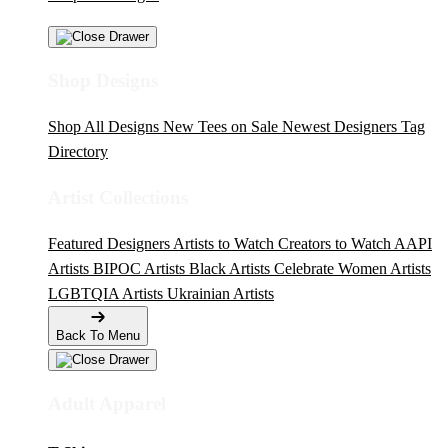
Shop Designs
Shop All Designs
New Tees on Sale
Newest Designers
Tag
Directory
Artist Collections
Featured Designers
Artists to Watch
Creators to Watch
AAPI
Artists
BIPOC Artists
Black Artists
Celebrate Women Artists
LGBTQIA Artists
Ukrainian Artists
Back To Menu
Adult Apparel