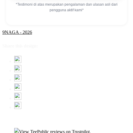
*Testimoni di atas merupakan pengalaman dan ulasan asli dari
pengguna aktif kami*
9NAGA - 2026
Share this design: