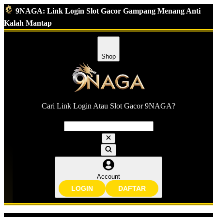
9NAGA: Link Login Slot Gacor Gampang Menang Anti
Kalah Mantap
Shop
Cari Link Login Atau Slot Gacor 9NAGA?
Account
LOGIN
DAFTAR