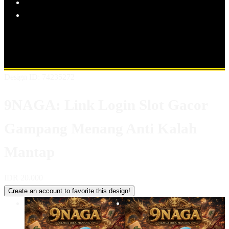
Explore Categories
Popular Products
Shop All Designs
9NAGA
LINK LOGIN 9NAGA
LINK
ALTERNATIF
DAFTAR 9NAGA
SLOT GACOR
RTP LIVE
MAIN BIJAK 18+
Design ID: 74235272
9NAGA: Link Login Slot Gacor
Gampang Menang Anti Kalah
Mantap
IDR 20.000
Create an account to favorite this design!