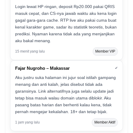
Login lewat HP ringan, deposit Rp20.000 pakai QRIS
masuk cepat, dan CS-nya jawab waktu aku kena login
gagal gara-gara cache. RTP live aku pakai cuma buat
kenal karakter game, sadar itu statistik teoretis, bukan
prediksi. Nyaman karena tidak ada yang menjanjikan
aku bakal menang.
15 menit yang lalu
Member VIP
Fajar Nugroho – Makassar
✔
Aku justru suka halaman ini jujur soal istilah gampang
menang dan anti kalah, jelas disebut tidak ada
garansinya. Link alternatifnya juga selalu update jadi
tetap bisa masuk walau domain utama diblokir. Aku
pasang batas harian dan berhenti kalau kena, tidak
pernah mengejar kekalahan. 18+ dan tetap bijak.
1 jam yang lalu
Member Aktif