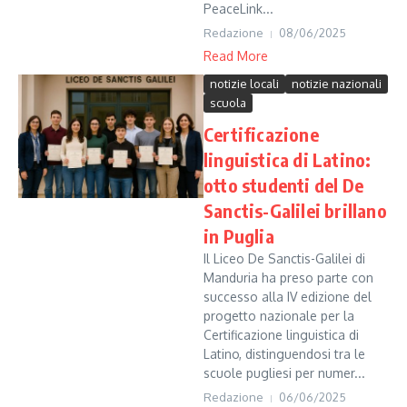
PeaceLink...
Redazione
08/06/2025
Read More
notizie locali
notizie nazionali
scuola
Certificazione
linguistica di Latino:
otto studenti del De
Sanctis-Galilei brillano
in Puglia
Il Liceo De Sanctis-Galilei di
Manduria ha preso parte con
successo alla IV edizione del
progetto nazionale per la
Certificazione linguistica di
Latino, distinguendosi tra le
scuole pugliesi per numer...
Redazione
06/06/2025