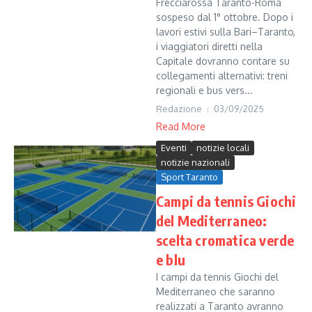
Frecciarossa Taranto-Roma
sospeso dal 1° ottobre. Dopo i
lavori estivi sulla Bari–Taranto,
i viaggiatori diretti nella
Capitale dovranno contare su
collegamenti alternativi: treni
regionali e bus vers...
Redazione
03/09/2025
Read More
Eventi
notizie locali
notizie nazionali
Sport Taranto
Campi da tennis Giochi
del Mediterraneo:
scelta cromatica verde
e blu
I campi da tennis Giochi del
Mediterraneo che saranno
realizzati a Taranto avranno