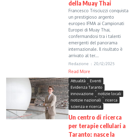
della Muay Thai
Francesco Trisciuzzi conquista
un prestigioso argento
europeo IFMA ai Campionati
Europei di Muay Thai,
confermandosi tra i talenti
emergenti del panorama
internazionale. Il risultato è
arrivato al ter...
Redazione
20/12/2025
Read More
Attualità
Eventi
Evidenza Taranto
innovazione
notizie locali
notizie nazionali
ricerca
scienza e ricerca
Un centro di ricerca
per terapie cellulari a
Taranto: nasce la