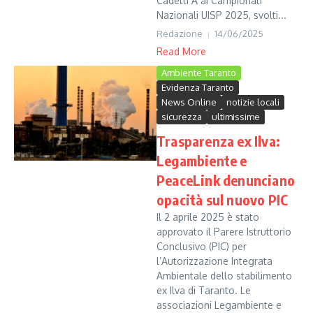
Cadetti A ai Campionati
Nazionali UISP 2025, svolti...
Redazione
14/06/2025
Read More
Ambiente Taranto
Evidenza Taranto
News Online
notizie locali
sicurezza
ultimissime
Trasparenza ex Ilva:
Legambiente e
PeaceLink denunciano
opacità sul nuovo PIC
Il 2 aprile 2025 è stato
approvato il Parere Istruttorio
Conclusivo (PIC) per
l’Autorizzazione Integrata
Ambientale dello stabilimento
ex Ilva di Taranto. Le
associazioni Legambiente e