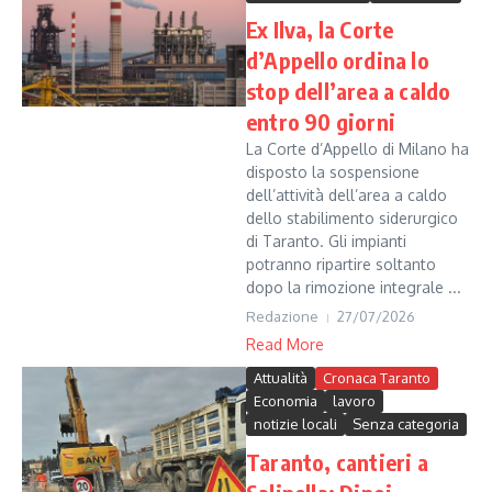
Ex Ilva, la Corte
d’Appello ordina lo
stop dell’area a caldo
entro 90 giorni
La Corte d’Appello di Milano ha
disposto la sospensione
dell’attività dell’area a caldo
dello stabilimento siderurgico
di Taranto. Gli impianti
potranno ripartire soltanto
dopo la rimozione integrale ...
Redazione
27/07/2026
Read More
Attualità
Cronaca Taranto
Economia
lavoro
notizie locali
Senza categoria
Taranto, cantieri a