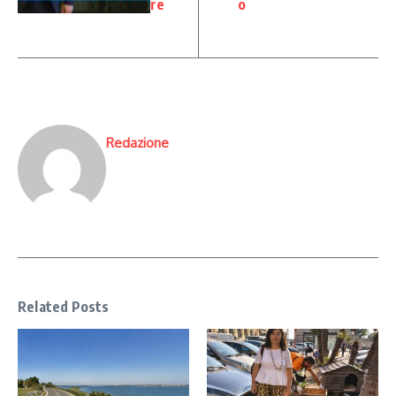
re
o
Redazione
Related Posts