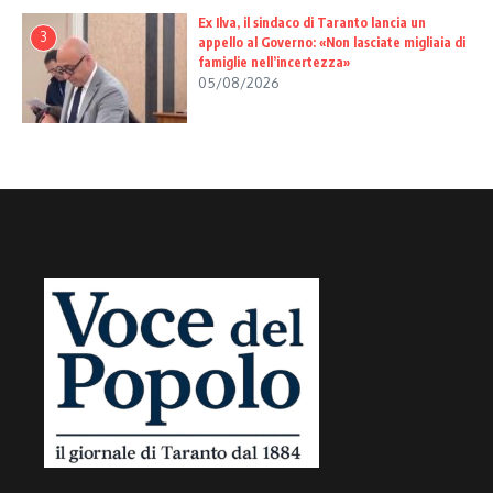
Ex Ilva, il sindaco di Taranto lancia un
3
appello al Governo: «Non lasciate migliaia di
famiglie nell’incertezza»
05/08/2026