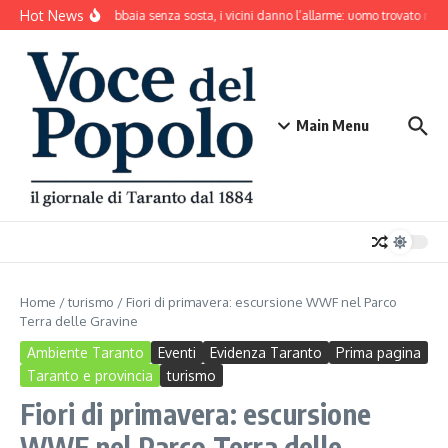
Salta al contenuto
Hot News
Il cane abbaia senza sosta, i vicini danno l’allarme: uomo trovato mort
Main Menu
Home
/
turismo
/
Fiori di primavera: escursione WWF nel Parco
Terra delle Gravine
Ambiente Taranto
Eventi
Evidenza Taranto
Prima pagina
Taranto e provincia
turismo
Fiori di primavera: escursione
WWF nel Parco Terra delle