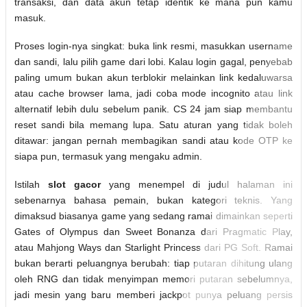
transaksi, dan data akun tetap identik ke mana pun kamu
masuk.
Proses login-nya singkat: buka link resmi, masukkan username
dan sandi, lalu pilih game dari lobi. Kalau login gagal, penyebab
paling umum bukan akun terblokir melainkan link kedaluwarsa
atau cache browser lama, jadi coba mode incognito atau link
alternatif lebih dulu sebelum panik. CS 24 jam siap membantu
reset sandi bila memang lupa. Satu aturan yang tidak boleh
ditawar: jangan pernah membagikan sandi atau kode OTP ke
siapa pun, termasuk yang mengaku admin.
Istilah
slot gacor
yang menempel di judul halaman ini
sebenarnya bahasa pemain, bukan kategori teknis. Yang
dimaksud biasanya game yang sedang ramai dimainkan seperti
Gates of Olympus dan Sweet Bonanza dari Pragmatic Play,
atau Mahjong Ways dan Starlight Princess dari PG Soft. Ramai
bukan berarti peluangnya berubah: tiap putaran dihitung ulang
oleh RNG dan tidak menyimpan memori putaran sebelumnya,
jadi mesin yang baru memberi jackpot punya peluang persis