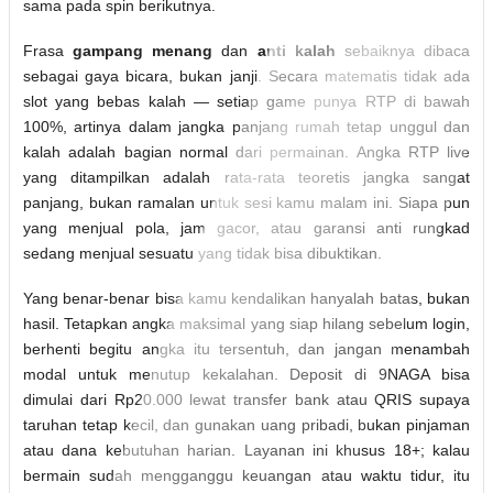
sama pada spin berikutnya.
Frasa
gampang menang
dan
anti kalah
sebaiknya dibaca
sebagai gaya bicara, bukan janji. Secara matematis tidak ada
slot yang bebas kalah — setiap game punya RTP di bawah
100%, artinya dalam jangka panjang rumah tetap unggul dan
kalah adalah bagian normal dari permainan. Angka RTP live
yang ditampilkan adalah rata-rata teoretis jangka sangat
panjang, bukan ramalan untuk sesi kamu malam ini. Siapa pun
yang menjual pola, jam gacor, atau garansi anti rungkad
sedang menjual sesuatu yang tidak bisa dibuktikan.
Yang benar-benar bisa kamu kendalikan hanyalah batas, bukan
hasil. Tetapkan angka maksimal yang siap hilang sebelum login,
berhenti begitu angka itu tersentuh, dan jangan menambah
modal untuk menutup kekalahan. Deposit di 9NAGA bisa
dimulai dari Rp20.000 lewat transfer bank atau QRIS supaya
taruhan tetap kecil, dan gunakan uang pribadi, bukan pinjaman
atau dana kebutuhan harian. Layanan ini khusus 18+; kalau
bermain sudah mengganggu keuangan atau waktu tidur, itu