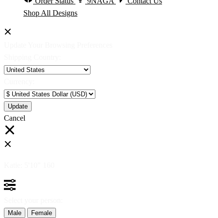
Order Status
9NAGA
Contact Us
Shop All Designs
Update Your Browsing Preferences
Shipping Country:
Currency:
Cancel
Katie:
5'10"
160
Select your person:
Male
Female