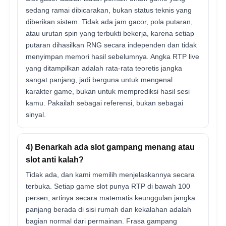
sedang ramai dibicarakan, bukan status teknis yang
diberikan sistem. Tidak ada jam gacor, pola putaran,
atau urutan spin yang terbukti bekerja, karena setiap
putaran dihasilkan RNG secara independen dan tidak
menyimpan memori hasil sebelumnya. Angka RTP live
yang ditampilkan adalah rata-rata teoretis jangka
sangat panjang, jadi berguna untuk mengenal
karakter game, bukan untuk memprediksi hasil sesi
kamu. Pakailah sebagai referensi, bukan sebagai
sinyal.
4) Benarkah ada slot gampang menang atau
slot anti kalah?
Tidak ada, dan kami memilih menjelaskannya secara
terbuka. Setiap game slot punya RTP di bawah 100
persen, artinya secara matematis keunggulan jangka
panjang berada di sisi rumah dan kekalahan adalah
bagian normal dari permainan. Frasa gampang