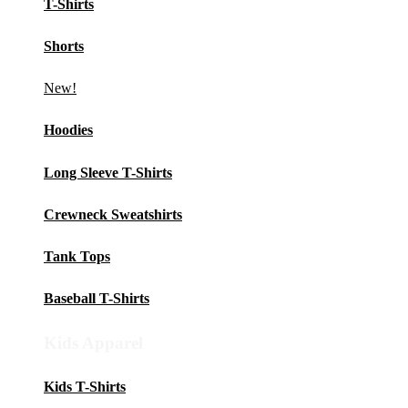
T-Shirts
Shorts
New!
Hoodies
Long Sleeve T-Shirts
Crewneck Sweatshirts
Tank Tops
Baseball T-Shirts
Kids Apparel
Kids T-Shirts