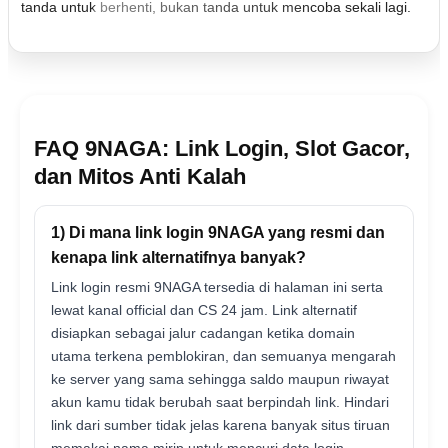
tanda untuk berhenti, bukan tanda untuk mencoba sekali lagi.
FAQ 9NAGA: Link Login, Slot Gacor,
dan Mitos Anti Kalah
1) Di mana link login 9NAGA yang resmi dan
kenapa link alternatifnya banyak?
Link login resmi 9NAGA tersedia di halaman ini serta
lewat kanal official dan CS 24 jam. Link alternatif
disiapkan sebagai jalur cadangan ketika domain
utama terkena pemblokiran, dan semuanya mengarah
ke server yang sama sehingga saldo maupun riwayat
akun kamu tidak berubah saat berpindah link. Hindari
link dari sumber tidak jelas karena banyak situs tiruan
memakai nama mirip untuk mencuri data login.