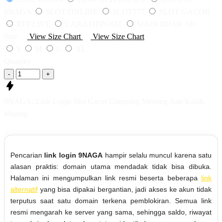
9NAGA
SLOT ONLINE
SLOT777
SLOT GACOR
RTP LIVE
CARA DEPOSIT
MAIN BIJAK 18+
Size
View Size Chart
View Size Chart
S
M
L
XL
Quantity
-
+
9NAGA: Link Login Slot Gacor Gampang Menang Anti Kalah
Mantap
Pencarian
link login 9NAGA
hampir selalu muncul karena satu
alasan praktis: domain utama mendadak tidak bisa dibuka.
Halaman ini mengumpulkan link resmi beserta beberapa
link
alternatif
yang bisa dipakai bergantian, jadi akses ke akun tidak
terputus saat satu domain terkena pemblokiran. Semua link
resmi mengarah ke server yang sama, sehingga saldo, riwayat