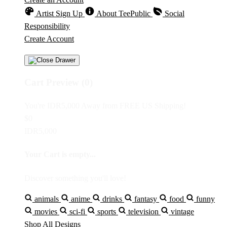
Artist Sign Up
About TeePublic
Social
Responsibility
Create Account
Cart Preview (0)
You're
IDR5,000
Away from
FREE US Shipping!
$0
IDR5,000
Your Cart is empty...
Discover something you'll love!
animals
anime
drinks
fantasy
food
funny
movies
sci-fi
sports
television
vintage
Shop All Designs