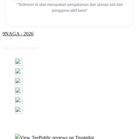
*Testimoni di atas merupakan pengalaman dan ulasan asli dari
pengguna aktif kami*
9NAGA - 2026
Share this design: