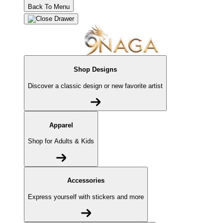
Back To Menu
Shop Designs
Discover a classic design or new favorite artist
Apparel
Shop for Adults & Kids
Accessories
Express yourself with stickers and more