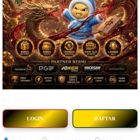
BY:
9NAGA.
LOGIN
DAFTAR
Style
LINK LOGIN
LINK ALTERNATIF
DAFTAR