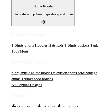
Home Goods
Decorate with pillows, tapestries, and more
Popular Products
T-Shirts
Shorts
Hoodies
Hats
Kids T-Shirts
Stickers
Tank
Tops
Mugs
Browse All Topics
funny
music
anime
movies
television
sports
sci-fi
vintage
animals
drinks
food
politics
All Popular Designs
Support