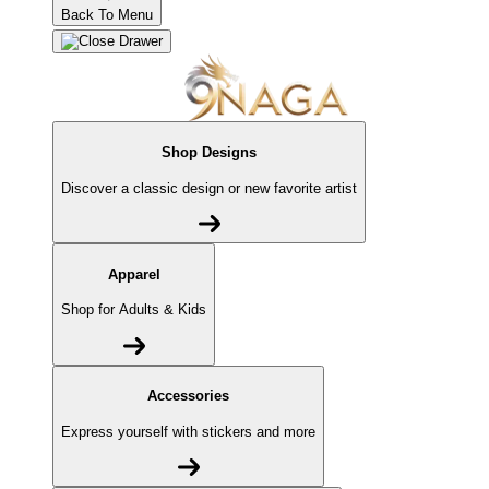
Back To Menu
Shop Designs
Discover a classic design or new favorite artist
Apparel
Shop for Adults & Kids
Accessories
Express yourself with stickers and more