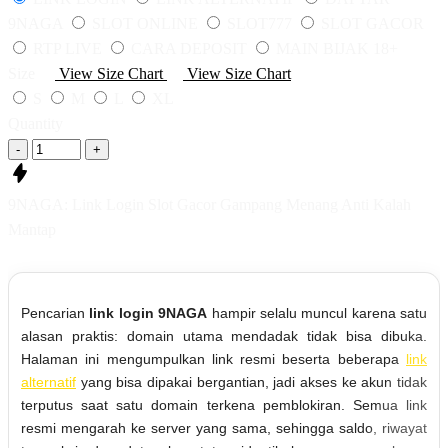
9NAGA
SLOT ONLINE
SLOT777
SLOT GACOR
RTP LIVE
CARA DEPOSIT
MAIN BIJAK 18+
Size
View Size Chart
View Size Chart
S
M
L
XL
Quantity
-
+
9NAGA: Link Login Slot Gacor Gampang Menang Anti Kalah
Mantap
Pencarian
link login 9NAGA
hampir selalu muncul karena satu
alasan praktis: domain utama mendadak tidak bisa dibuka.
Halaman ini mengumpulkan link resmi beserta beberapa
link
alternatif
yang bisa dipakai bergantian, jadi akses ke akun tidak
terputus saat satu domain terkena pemblokiran. Semua link
resmi mengarah ke server yang sama, sehingga saldo, riwayat