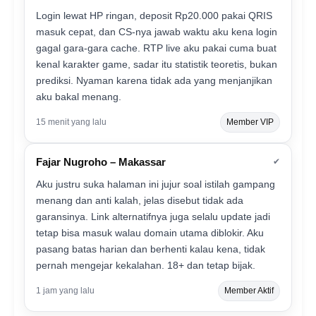
Login lewat HP ringan, deposit Rp20.000 pakai QRIS
masuk cepat, dan CS-nya jawab waktu aku kena login
gagal gara-gara cache. RTP live aku pakai cuma buat
kenal karakter game, sadar itu statistik teoretis, bukan
prediksi. Nyaman karena tidak ada yang menjanjikan
aku bakal menang.
15 menit yang lalu
Member VIP
Fajar Nugroho – Makassar
✔
Aku justru suka halaman ini jujur soal istilah gampang
menang dan anti kalah, jelas disebut tidak ada
garansinya. Link alternatifnya juga selalu update jadi
tetap bisa masuk walau domain utama diblokir. Aku
pasang batas harian dan berhenti kalau kena, tidak
pernah mengejar kekalahan. 18+ dan tetap bijak.
1 jam yang lalu
Member Aktif