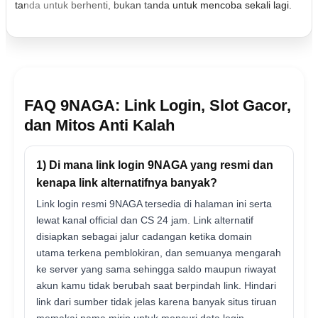
tanda untuk berhenti, bukan tanda untuk mencoba sekali lagi.
FAQ 9NAGA: Link Login, Slot Gacor,
dan Mitos Anti Kalah
1) Di mana link login 9NAGA yang resmi dan
kenapa link alternatifnya banyak?
Link login resmi 9NAGA tersedia di halaman ini serta
lewat kanal official dan CS 24 jam. Link alternatif
disiapkan sebagai jalur cadangan ketika domain
utama terkena pemblokiran, dan semuanya mengarah
ke server yang sama sehingga saldo maupun riwayat
akun kamu tidak berubah saat berpindah link. Hindari
link dari sumber tidak jelas karena banyak situs tiruan
memakai nama mirip untuk mencuri data login.