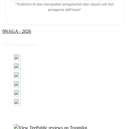
*Testimoni di atas merupakan pengalaman dan ulasan asli dari
pengguna aktif kami*
9NAGA - 2026
Share this design: