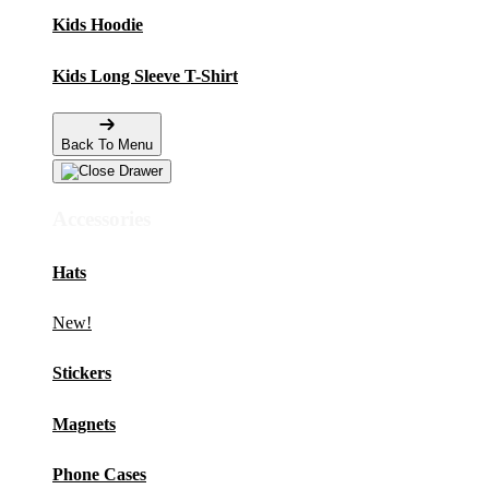
Kids Hoodie
Kids Long Sleeve T-Shirt
Back To Menu
Accessories
Hats
New!
Stickers
Magnets
Phone Cases