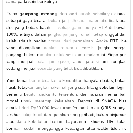
sama pada spin berikutnya.
Frasa
gampang menang
dan
anti kalah
sebaiknya dibaca
sebagai gaya bicara, bukan janji. Secara matematis tidak ada
slot yang bebas kalah — setiap game punya RTP di bawah
100%, artinya dalam jangka panjang rumah tetap unggul dan
kalah adalah bagian normal dari permainan. Angka RTP live
yang ditampilkan adalah rata-rata teoretis jangka sangat
panjang, bukan ramalan untuk sesi kamu malam ini. Siapa pun
yang menjual pola, jam gacor, atau garansi anti rungkad
sedang menjual sesuatu yang tidak bisa dibuktikan.
Yang benar-benar bisa kamu kendalikan hanyalah batas, bukan
hasil. Tetapkan angka maksimal yang siap hilang sebelum login,
berhenti begitu angka itu tersentuh, dan jangan menambah
modal untuk menutup kekalahan. Deposit di 9NAGA bisa
dimulai dari Rp20.000 lewat transfer bank atau QRIS supaya
taruhan tetap kecil, dan gunakan uang pribadi, bukan pinjaman
atau dana kebutuhan harian. Layanan ini khusus 18+; kalau
bermain sudah mengganggu keuangan atau waktu tidur, itu