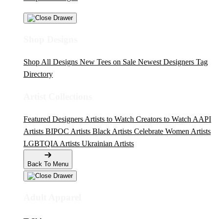
Shop Designs
Shop All Designs
New Tees on Sale
Newest Designers
Tag
Directory
Artist Collections
Featured Designers
Artists to Watch
Creators to Watch
AAPI
Artists
BIPOC Artists
Black Artists
Celebrate Women Artists
LGBTQIA Artists
Ukrainian Artists
Back To Menu
Adult Apparel