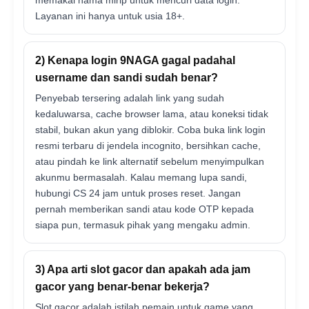
Layanan ini hanya untuk usia 18+.
2) Kenapa login 9NAGA gagal padahal
username dan sandi sudah benar?
Penyebab tersering adalah link yang sudah
kedaluwarsa, cache browser lama, atau koneksi tidak
stabil, bukan akun yang diblokir. Coba buka link login
resmi terbaru di jendela incognito, bersihkan cache,
atau pindah ke link alternatif sebelum menyimpulkan
akunmu bermasalah. Kalau memang lupa sandi,
hubungi CS 24 jam untuk proses reset. Jangan
pernah memberikan sandi atau kode OTP kepada
siapa pun, termasuk pihak yang mengaku admin.
3) Apa arti slot gacor dan apakah ada jam
gacor yang benar-benar bekerja?
Slot gacor adalah istilah pemain untuk game yang