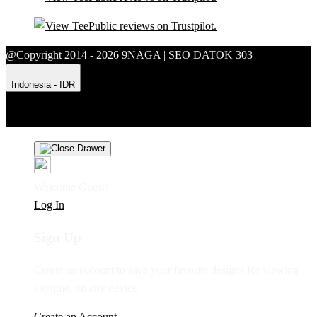
@Copyright 2014 - 2026 9NAGA | SEO DATOK 303
Indonesia - IDR
Product Safety
Intellectual Property Policy
CA: Do Not Sell My
Personal Information
Privacy Policy
Terms
Welcome Guest!
Log In
Sign Up
Create an account to save your favorite designs for viewing
anytime, on any device.
Create an Account