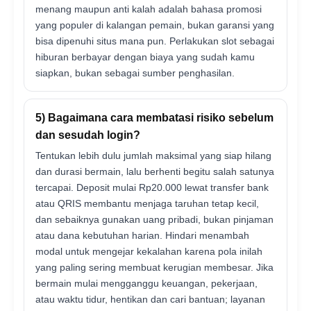
menang maupun anti kalah adalah bahasa promosi
yang populer di kalangan pemain, bukan garansi yang
bisa dipenuhi situs mana pun. Perlakukan slot sebagai
hiburan berbayar dengan biaya yang sudah kamu
siapkan, bukan sebagai sumber penghasilan.
5) Bagaimana cara membatasi risiko sebelum
dan sesudah login?
Tentukan lebih dulu jumlah maksimal yang siap hilang
dan durasi bermain, lalu berhenti begitu salah satunya
tercapai. Deposit mulai Rp20.000 lewat transfer bank
atau QRIS membantu menjaga taruhan tetap kecil,
dan sebaiknya gunakan uang pribadi, bukan pinjaman
atau dana kebutuhan harian. Hindari menambah
modal untuk mengejar kekalahan karena pola inilah
yang paling sering membuat kerugian membesar. Jika
bermain mulai mengganggu keuangan, pekerjaan,
atau waktu tidur, hentikan dan cari bantuan; layanan