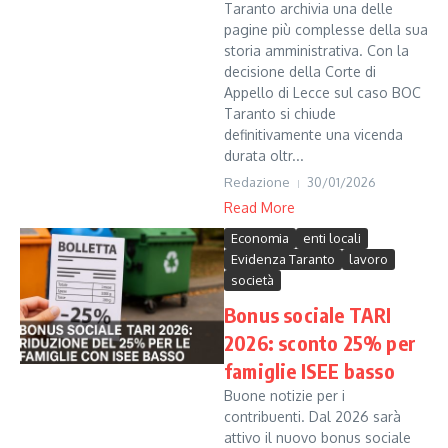
Taranto archivia una delle
pagine più complesse della sua
storia amministrativa. Con la
decisione della Corte di
Appello di Lecce sul caso BOC
Taranto si chiude
definitivamente una vicenda
durata oltr...
Redazione
30/01/2026
Read More
Economia
enti locali
Evidenza Taranto
lavoro
società
Bonus sociale TARI
2026: sconto 25% per
famiglie ISEE basso
Buone notizie per i
contribuenti. Dal 2026 sarà
attivo il nuovo bonus sociale