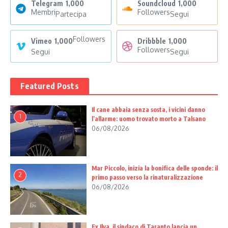
Telegram
1,000
Soundcloud
1,000
Membri
Followers
Partecipa
Segui
Followers
Vimeo
1,000
Dribbble
1,000
Followers
Segui
Segui
Featured Posts
Il cane abbaia senza sosta, i vicini danno
1
l’allarme: uomo trovato morto a Talsano
06/08/2026
Mar Piccolo, inizia la bonifica delle sponde: il
2
primo passo verso la rinaturalizzazione
06/08/2026
Ex Ilva, il sindaco di Taranto lancia un