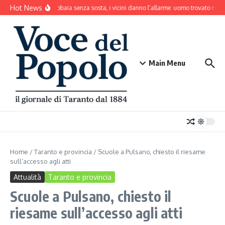
Salta al contenuto
Hot News
Il cane abbaia senza sosta, i vicini danno l’allarme: uomo trovato mort
Main Menu
Home
/
Taranto e provincia
/
Scuole a Pulsano, chiesto il riesame
sull’accesso agli atti
Attualità
Taranto e provincia
Scuole a Pulsano, chiesto il
riesame sull’accesso agli atti