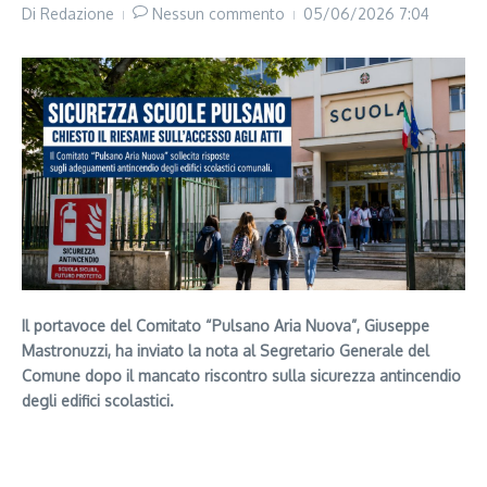
Di
Redazione
Nessun commento
05/06/2026
7:04
Il portavoce del Comitato “Pulsano Aria Nuova”, Giuseppe
Mastronuzzi, ha inviato la nota al Segretario Generale del
Comune dopo il mancato riscontro sulla sicurezza antincendio
degli edifici scolastici.
https://whatsapp.com/channel/0029Vb1eI41CRs1jE89L0
T2h