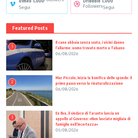
Vimeo
1,000
Dribbble
1,000
Followers
Segui
Segui
Featured Posts
Il cane abbaia senza sosta, i vicini danno
1
l’allarme: uomo trovato morto a Talsano
06/08/2026
Mar Piccolo, inizia la bonifica delle sponde: il
2
primo passo verso la rinaturalizzazione
06/08/2026
Ex Ilva, il sindaco di Taranto lancia un
3
appello al Governo: «Non lasciate migliaia di
famiglie nell’incertezza»
05/08/2026